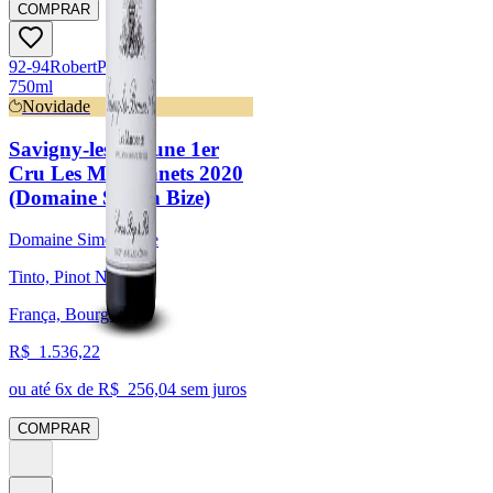
COMPRAR
92-94
Robert
Parker
750ml
Novidade
Savigny-les-Beaune 1er
Cru Les Marconnets 2020
(Domaine Simon Bize)
Domaine Simon Bize
Tinto, Pinot Noir
França, Bourgogne
R$
1.536,22
ou até
6
x de R$
256,04
sem juros
COMPRAR