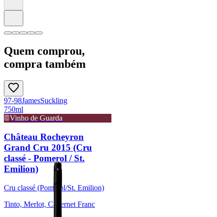
Quem comprou,
compra também
97-98
James
Suckling
750ml
Vinho de Guarda
Château Rocheyron
Grand Cru 2015 (Cru
classé - Pomerol / St.
Emilion)
Cru classé (Pomerol/St. Emilion)
Tinto, Merlot, Cabernet Franc