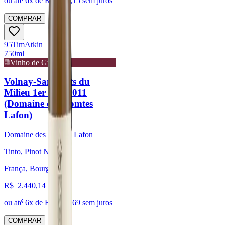
ou até
6
x de R$
417,15
sem juros
COMPRAR
95
Tim
Atkin
750ml
Vinho de Guarda
Volnay-Santenots du
Milieu 1er Cru 2011
(Domaine des Comtes
Lafon)
Domaine des Comtes Lafon
Tinto, Pinot Noir
França, Bourgogne
R$
2.440,14
ou até
6
x de R$
406,69
sem juros
COMPRAR