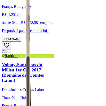
França, Bourgogne
R$
1.251,44
ou até
6
x de R$
208,58
sem juros
Disponível para:
Retirar na loja
COMPRAR
750ml
Raridade
Volnay-Santenots du
Milieu 1er Cru 2017
(Domaine des Comtes
Lafon)
Domaine des Comtes Lafon
Tinto, Pinot Noir
França, Bourgogne