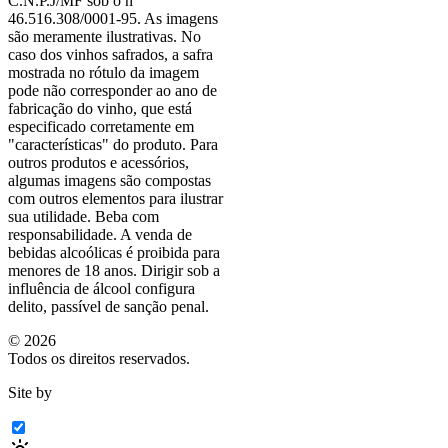
C.N.P.J/MF sob o nº
46.516.308/0001-95. As imagens
são meramente ilustrativas. No
caso dos vinhos safrados, a safra
mostrada no rótulo da imagem
pode não corresponder ao ano de
fabricação do vinho, que está
especificado corretamente em
"características"
do produto. Para
outros produtos e acessórios,
algumas imagens são compostas
com outros elementos para ilustrar
sua utilidade. Beba com
responsabilidade. A venda de
bebidas alcoólicas é proibida para
menores de 18 anos. Dirigir sob a
influência de álcool configura
delito, passível de sanção penal.
©
2026
Todos os direitos reservados.
Site by