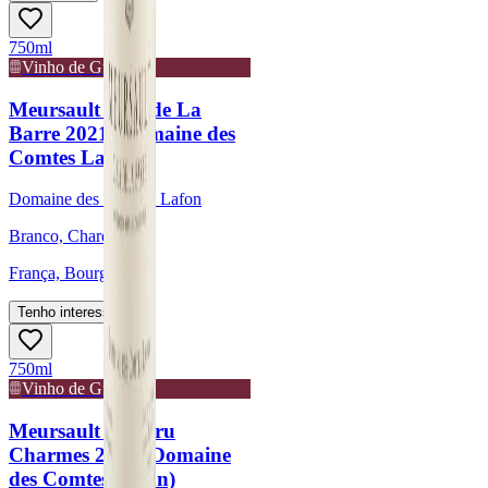
750ml
Vinho de Guarda
Meursault Clos de La
Barre 2021 (Domaine des
Comtes Lafon)
Domaine des Comtes Lafon
Branco, Chardonnay
França, Bourgogne
Tenho interesse
750ml
Vinho de Guarda
Meursault 1er Cru
Charmes 2021 (Domaine
des Comtes Lafon)