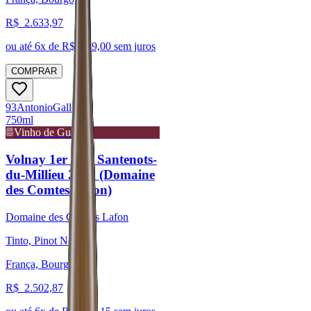
R$
2.633,97
ou até
6
x de R$
439,00
sem juros
COMPRAR
93
Antonio
Galloni
750ml
Vinho de Guarda
Volnay 1er Cru Santenots-
du-Millieu 2013 (Domaine
des Comtes Lafon)
Domaine des Comtes Lafon
Tinto, Pinot Noir
França, Bourgogne
R$
2.502,87