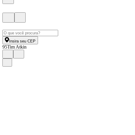
Insira seu CEP
95
Tim Atkin