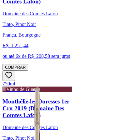
Comtes Lafon)
Domaine des Comtes Lafon
Tinto, Pinot Noir
França, Bourgogne
R$
1.251,44
ou até
6
x de R$
208,58
sem juros
COMPRAR
750ml
Vinho de Guarda
Monthélie-les Duresses 1er
Cru 2019 (Domaine Des
Comtes Lafon)
Domaine des Comtes Lafon
Tinto, Pinot Noir