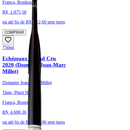
França, Bordeaux
R$
1.875,58
ou até
6
x de R$
312,60
sem juros
COMPRAR
750ml
Echézeaux Grand Cru
2020 (Domaine Jean-Marc
Millot)
Domaine Jean-Marc Millot
Tinto, Pinot Noir
França, Bourgogne
R$
4.698,36
ou até
6
x de R$
783,06
sem juros