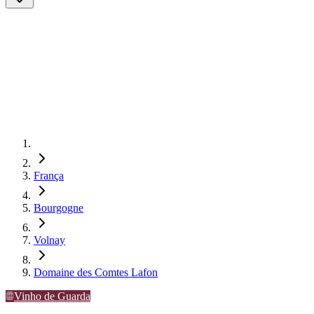
França
Bourgogne
Volnay
Domaine des Comtes Lafon
Vinho de Guarda