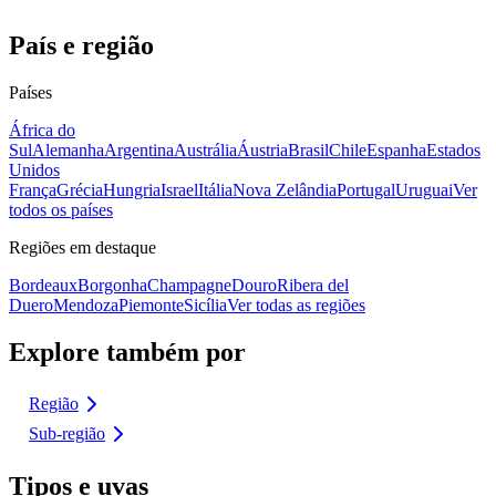
País e região
Países
África do
Sul
Alemanha
Argentina
Austrália
Áustria
Brasil
Chile
Espanha
Estados
Unidos
França
Grécia
Hungria
Israel
Itália
Nova Zelândia
Portugal
Uruguai
Ver
todos os países
Regiões em destaque
Bordeaux
Borgonha
Champagne
Douro
Ribera del
Duero
Mendoza
Piemonte
Sicília
Ver todas as regiões
Explore também por
Região
Sub-região
Tipos e uvas