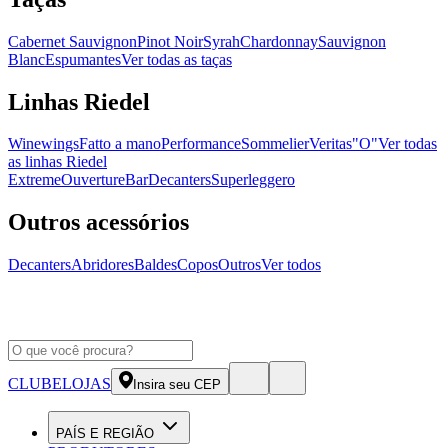
Cabernet Sauvignon
Pinot Noir
Syrah
Chardonnay
Sauvignon
Blanc
Espumantes
Ver todas as taças
Linhas Riedel
Winewings
Fatto a mano
Performance
Sommelier
Veritas
"O"
Ver todas
as linhas Riedel
Extreme
Ouverture
Bar
Decanters
Superleggero
Outros acessórios
Decanters
Abridores
Baldes
Copos
Outros
Ver todos
CLUBE
LOJAS
Insira seu CEP
PAÍS E REGIÃO