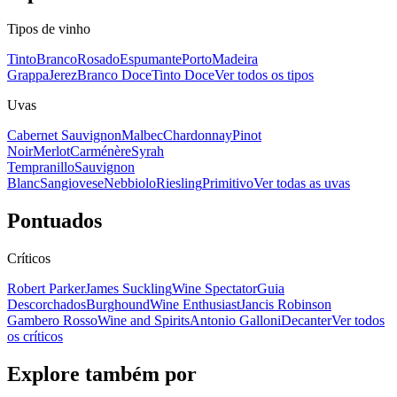
Tipos de vinho
Tinto
Branco
Rosado
Espumante
Porto
Madeira
Grappa
Jerez
Branco Doce
Tinto Doce
Ver todos os tipos
Uvas
Cabernet Sauvignon
Malbec
Chardonnay
Pinot
Noir
Merlot
Carménère
Syrah
Tempranillo
Sauvignon
Blanc
Sangiovese
Nebbiolo
Riesling
Primitivo
Ver todas as uvas
Pontuados
Críticos
Robert Parker
James Suckling
Wine Spectator
Guia
Descorchados
Burghound
Wine Enthusiast
Jancis Robinson
Gambero Rosso
Wine and Spirits
Antonio Galloni
Decanter
Ver todos
os críticos
Explore também por