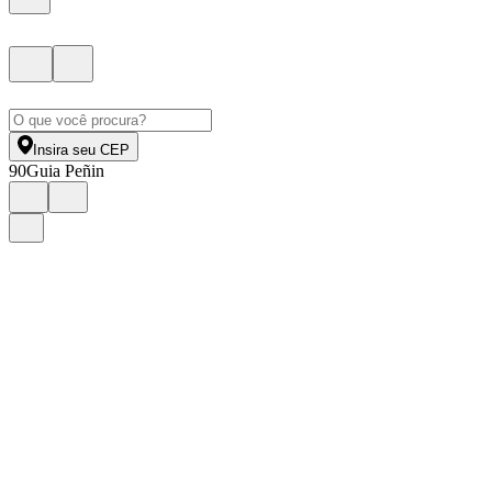
Insira seu CEP
90
Guia Peñin