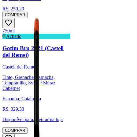
R$
250,29
COMPRAR
750ml
Achado
Gotim Bru 2021 (Castell
del Remei)
Castell del Remei
Tinto, Grenache/Garnacha,
Tempranillo, Syrah / Shiraz,
Cabernet
Espanha, Catalunha
R$
329,33
Disponível para:
Retirar na loja
COMPRAR