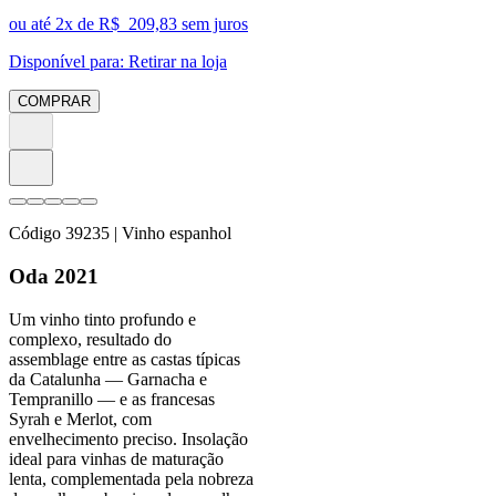
ou até
2
x de R$
209,83
sem juros
Disponível para:
Retirar na loja
COMPRAR
Código
39235
| Vinho espanhol
Oda 2021
Um vinho tinto profundo e
complexo, resultado do
assemblage entre as castas típicas
da Catalunha — Garnacha e
Tempranillo — e as francesas
Syrah e Merlot, com
envelhecimento preciso. Insolação
ideal para vinhas de maturação
lenta, complementada pela nobreza