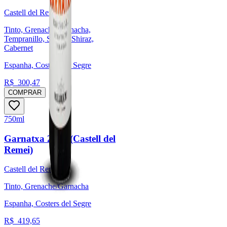
Castell del Remei
Tinto, Grenache/Garnacha,
Tempranillo, Syrah / Shiraz,
Cabernet
Espanha, Costers del Segre
R$
300,47
COMPRAR
750ml
Garnatxa 2021 (Castell del
Remei)
Castell del Remei
Tinto, Grenache/Garnacha
Espanha, Costers del Segre
R$
419,65