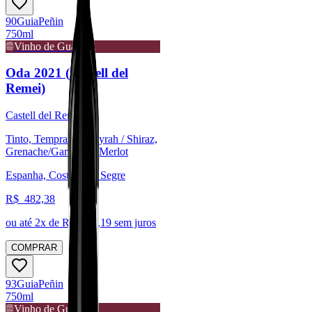
90
Guia
Peñin
750ml
Vinho de Guarda
Oda 2021 (Castell del
Remei)
Castell del Remei
Tinto, Tempranillo, Syrah / Shiraz,
Grenache/Garnacha, Merlot
Espanha, Costers del Segre
R$
482,38
ou até
2
x de R$
241,19
sem juros
COMPRAR
93
Guia
Peñin
750ml
Vinho de Guarda