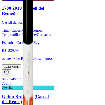
1780 2019 (Castell del
Remei)
Castell del Remei
Tinto, Cabernet Sauvignon,
Tempranillo, Grenache/Garnacha
Espanha, Costers del Segre
R$
839,93
ou até
4
x de R$
209,99
sem juros
COMPRAR
89
Guia
Peñin
750ml
Achado
Gotim Bru 2019 (Castell
del Remei)