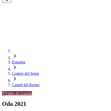
Espanha
Costers del Segre
Castell del Remei
Vinho de Guarda
Oda 2021