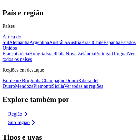
País e região
Países
África do
Sul
Alemanha
Argentina
Austrália
Áustria
Brasil
Chile
Espanha
Estados
Unidos
França
Grécia
Hungria
Israel
Itália
Nova Zelândia
Portugal
Uruguai
Ver
todos os países
Regiões em destaque
Bordeaux
Borgonha
Champagne
Douro
Ribera del
Duero
Mendoza
Piemonte
Sicília
Ver todas as regiões
Explore também por
Região
Sub-região
Tipos e uvas