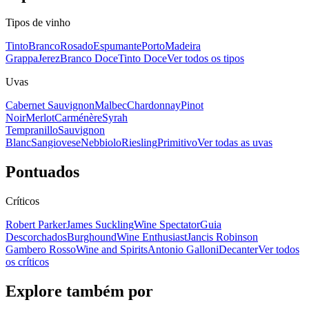
Tipos de vinho
Tinto
Branco
Rosado
Espumante
Porto
Madeira
Grappa
Jerez
Branco Doce
Tinto Doce
Ver todos os tipos
Uvas
Cabernet Sauvignon
Malbec
Chardonnay
Pinot
Noir
Merlot
Carménère
Syrah
Tempranillo
Sauvignon
Blanc
Sangiovese
Nebbiolo
Riesling
Primitivo
Ver todas as uvas
Pontuados
Críticos
Robert Parker
James Suckling
Wine Spectator
Guia
Descorchados
Burghound
Wine Enthusiast
Jancis Robinson
Gambero Rosso
Wine and Spirits
Antonio Galloni
Decanter
Ver todos
os críticos
Explore também por