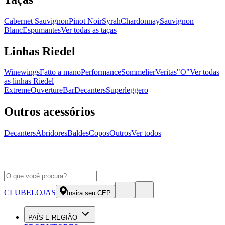
Cabernet Sauvignon
Pinot Noir
Syrah
Chardonnay
Sauvignon
Blanc
Espumantes
Ver todas as taças
Linhas Riedel
Winewings
Fatto a mano
Performance
Sommelier
Veritas
"O"
Ver todas
as linhas Riedel
Extreme
Ouverture
Bar
Decanters
Superleggero
Outros acessórios
Decanters
Abridores
Baldes
Copos
Outros
Ver todos
CLUBE
LOJAS
Insira seu CEP
PAÍS E REGIÃO