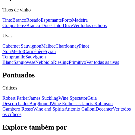
Tipos de vinho
Tinto
Branco
Rosado
Espumante
Porto
Madeira
Grappa
Jerez
Branco Doce
Tinto Doce
Ver todos os tipos
Uvas
Cabernet Sauvignon
Malbec
Chardonnay
Pinot
Noir
Merlot
Carménère
Syrah
Tempranillo
Sauvignon
Blanc
Sangiovese
Nebbiolo
Riesling
Primitivo
Ver todas as uvas
Pontuados
Críticos
Robert Parker
James Suckling
Wine Spectator
Guia
Descorchados
Burghound
Wine Enthusiast
Jancis Robinson
Gambero Rosso
Wine and Spirits
Antonio Galloni
Decanter
Ver todos
os críticos
Explore também por