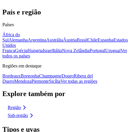
País e região
Países
África do
Sul
Alemanha
Argentina
Austrália
Áustria
Brasil
Chile
Espanha
Estados
Unidos
França
Grécia
Hungria
Israel
Itália
Nova Zelândia
Portugal
Uruguai
Ver
todos os países
Regiões em destaque
Bordeaux
Borgonha
Champagne
Douro
Ribera del
Duero
Mendoza
Piemonte
Sicília
Ver todas as regiões
Explore também por
Região
Sub-região
Tipos e uvas