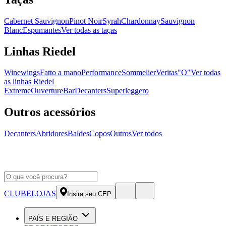
Cabernet Sauvignon
Pinot Noir
Syrah
Chardonnay
Sauvignon
Blanc
Espumantes
Ver todas as taças
Linhas Riedel
Winewings
Fatto a mano
Performance
Sommelier
Veritas
"O"
Ver todas
as linhas Riedel
Extreme
Ouverture
Bar
Decanters
Superleggero
Outros acessórios
Decanters
Abridores
Baldes
Copos
Outros
Ver todos
CLUBE
LOJAS
Insira seu CEP
PAÍS E REGIÃO