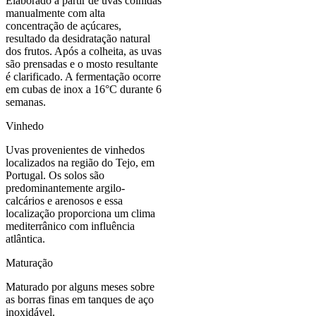
Elaborado a partir de uvas colhidas
manualmente com alta
concentração de açúcares,
resultado da desidratação natural
dos frutos. Após a colheita, as uvas
são prensadas e o mosto resultante
é clarificado. A fermentação ocorre
em cubas de inox a 16°C durante 6
semanas.
Vinhedo
Uvas provenientes de vinhedos
localizados na região do Tejo, em
Portugal. Os solos são
predominantemente argilo-
calcários e arenosos e essa
localização proporciona um clima
mediterrânico com influência
atlântica.
Maturação
Maturado por alguns meses sobre
as borras finas em tanques de aço
inoxidável.