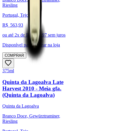
Riesling
Portugal, Tejo
R$
563,93
ou até
2
x de R$
281,97
sem juros
Disponível para:
Retirar na loja
COMPRAR
375ml
Quinta da Lagoalva Late
Harvest 2010 - Meia gfa.
(Quinta da Lagoalva)
Quinta da Lagoalva
Branco Doce, Gewürztraminer,
Riesling