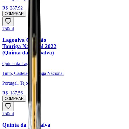
R$
287,92
COMPRAR
750ml
Lagoalva Castelão
Touriga Nacional 2022
(Quinta da Lagoalva)
Quinta da Lagoalva
Tinto, Castelão, Touriga Nacional
Portugal, Tejo
R$
187,56
COMPRAR
750ml
Quinta da Lagoalva