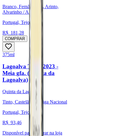
Branco, Fernão Pires, Arinto,
Alvarinho / Albariño
Portugal, Tejo
R$
181,28
COMPRAR
375ml
Lagoalva Tinto 2023 -
Meia gfa. (Quinta da
Lagoalva)
Quinta da Lagoalva
Tinto, Castelão, Touriga Nacional
Portugal, Tejo
R$
93,46
Disponível para:
Retirar na loja