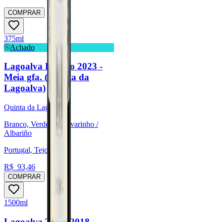
COMPRAR
375ml
Achado
Lagoalva Branco 2023 -
Meia gfa. (Quinta da
Lagoalva)
Quinta da Lagoalva
Branco, Verdelho, Alvarinho /
Albariño
Portugal, Tejo
R$
93,46
COMPRAR
1500ml
Lagoalva Tinto 2018