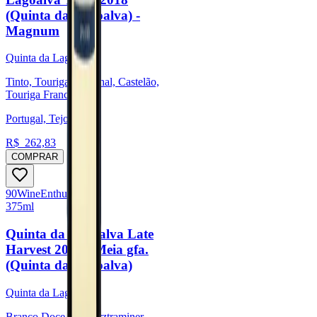
(Quinta da Lagoalva) -
Magnum
Quinta da Lagoalva
Tinto, Touriga Nacional, Castelão,
Touriga Franca
Portugal, Tejo
R$
262,83
COMPRAR
90
Wine
Enthusiast
375ml
Quinta da Lagoalva Late
Harvest 2014 - Meia gfa.
(Quinta da Lagoalva)
Quinta da Lagoalva
Branco Doce, Gewürztraminer,