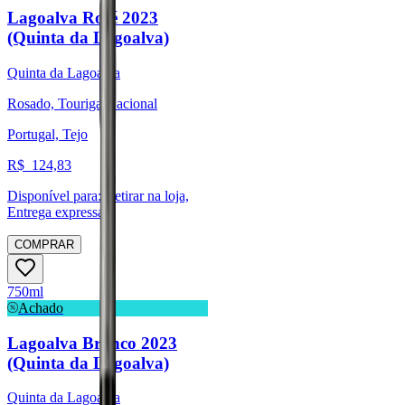
Lagoalva Rosé 2023
(Quinta da Lagoalva)
Quinta da Lagoalva
Rosado, Touriga Nacional
Portugal, Tejo
R$
124,83
Disponível para:
Retirar na loja,
Entrega expressa
COMPRAR
750ml
Achado
Lagoalva Branco 2023
(Quinta da Lagoalva)
Quinta da Lagoalva