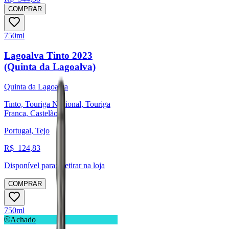
COMPRAR
750ml
Lagoalva Tinto 2023
(Quinta da Lagoalva)
Quinta da Lagoalva
Tinto, Touriga Nacional, Touriga
Franca, Castelão
Portugal, Tejo
R$
124,83
Disponível para:
Retirar na loja
COMPRAR
750ml
Achado