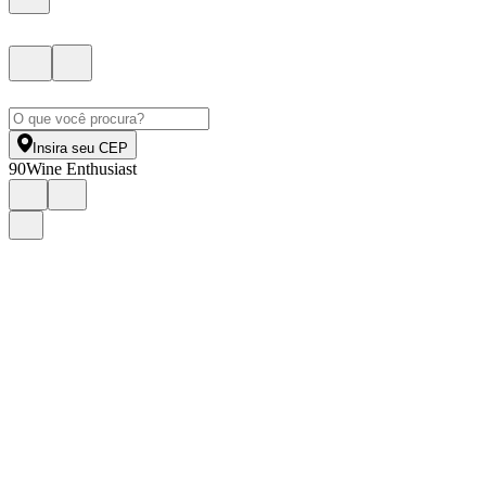
Insira seu CEP
90
Wine Enthusiast