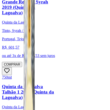
Grande Reserva Syrah
2019 (Quinta da
Lagoalva)
Quinta da Lagoalva
Tinto, Syrah / Shiraz
Portugal, Tejo
R$
601,57
ou até
3
x de R$
200,53
sem juros
COMPRAR
750ml
Quinta da Lagoalva
Talhão 1 2021 (Quinta da
Lagoalva)
Quinta da Lagoalva