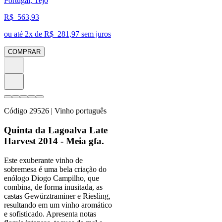
Portugal, Tejo
R$
563,93
ou até
2
x de R$
281,97
sem juros
COMPRAR
Código
29526
| Vinho português
Quinta da Lagoalva Late
Harvest 2014 - Meia gfa.
Este exuberante vinho de
sobremesa é uma bela criação do
enólogo Diogo Campilho, que
combina, de forma inusitada, as
castas Gewürztraminer e Riesling,
resultando em um vinho aromático
e sofisticado. Apresenta notas