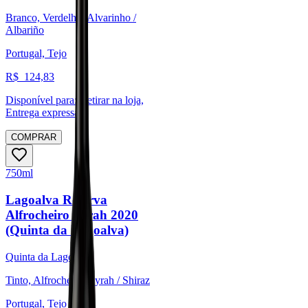
Branco, Verdelho, Alvarinho /
Albariño
Portugal, Tejo
R$
124,83
Disponível para:
Retirar na loja,
Entrega expressa
COMPRAR
750ml
Lagoalva Reserva
Alfrocheiro Syrah 2020
(Quinta da Lagoalva)
Quinta da Lagoalva
Tinto, Alfrocheiro, Syrah / Shiraz
Portugal, Tejo