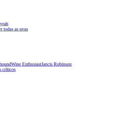
yrah
r todas as uvas
hound
Wine Enthusiast
Jancis Robinson
 críticos