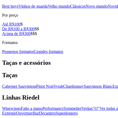
Best buys
Vinhos de guarda
Velho mundo
Clássicos
Novo mundo
Novid
Por preço
Até R$100
$
De R$100 a R$300
$$
Acima de R$300
$$$
Formatos
Pequenos formatos
Grandes formatos
Taças e acessórios
Taças
Cabernet Sauvignon
Pinot Noir
Syrah
Chardonnay
Sauvignon Blanc
Es
Linhas Riedel
Winewings
Fatto a mano
Performance
Sommelier
Veritas
"O"
Ver todas a
Extreme
Ouverture
Bar
Decanters
Superleggero