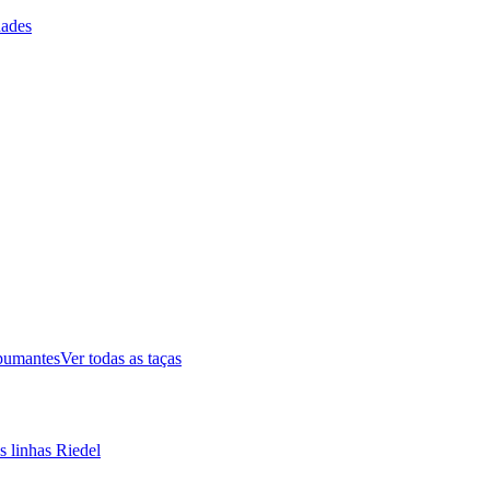
ades
pumantes
Ver todas as taças
s linhas Riedel