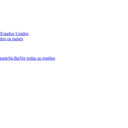
a
Estados Unidos
dos os países
onte
Sicília
Ver todas as regiões