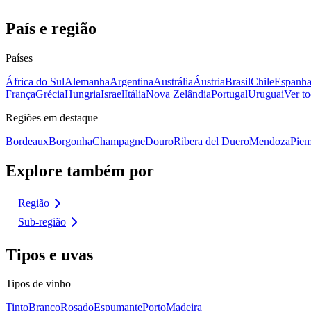
País e região
Países
África do Sul
Alemanha
Argentina
Austrália
Áustria
Brasil
Chile
Espanh
França
Grécia
Hungria
Israel
Itália
Nova Zelândia
Portugal
Uruguai
Ver to
Regiões em destaque
Bordeaux
Borgonha
Champagne
Douro
Ribera del Duero
Mendoza
Piem
Explore também por
Região
Sub-região
Tipos e uvas
Tipos de vinho
Tinto
Branco
Rosado
Espumante
Porto
Madeira