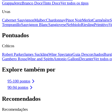
Grappa
Jerez
Branco Doce
Tinto Doce
Ver todos os tipos
Uvas
Cabernet Sauvignon
Malbec
Chardonnay
Pinot Noir
Merlot
Carménère
S
Tempranillo
Sauvignon Blanc
Sangiovese
Nebbiolo
Riesling
Primitivo
Ve
Pontuados
Críticos
Robert Parker
James Suckling
Wine Spectator
Guia Descorchados
Burg
Gambero Rosso
Wine and Spirits
Antonio Galloni
Decanter
Ver todos os
Explore também por
95-100 pontos
90-94 pontos
Recomendados
Recomendações