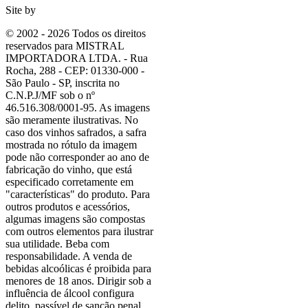
Site by
© 2002 - 2026 Todos os direitos
reservados para MISTRAL
IMPORTADORA LTDA. - Rua
Rocha, 288 - CEP: 01330-000 -
São Paulo - SP, inscrita no
C.N.P.J/MF sob o nº
46.516.308/0001-95. As imagens
são meramente ilustrativas. No
caso dos vinhos safrados, a safra
mostrada no rótulo da imagem
pode não corresponder ao ano de
fabricação do vinho, que está
especificado corretamente em
"características"
do produto. Para
outros produtos e acessórios,
algumas imagens são compostas
com outros elementos para ilustrar
sua utilidade. Beba com
responsabilidade. A venda de
bebidas alcoólicas é proibida para
menores de 18 anos. Dirigir sob a
influência de álcool configura
delito, passível de sanção penal.