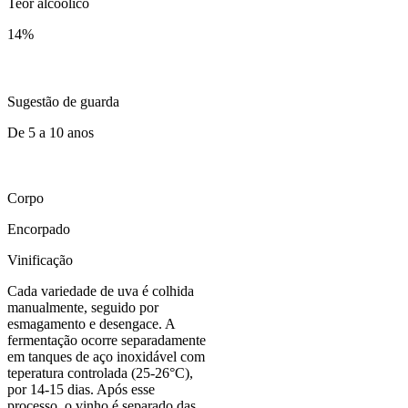
Teor alcoólico
14
%
Sugestão de guarda
De 5 a 10 anos
Corpo
Encorpado
Vinificação
Cada variedade de uva é colhida
manualmente, seguido por
esmagamento e desengace. A
fermentação ocorre separadamente
em tanques de aço inoxidável com
teperatura controlada (25-26°C),
por 14-15 dias. Após esse
processo, o vinho é separado das