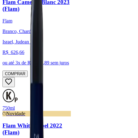
Flam Camellia Blanc 2023
(Flam)
Flam
Branco, Chardonnay
Israel, Judean Hills
R$
626,66
ou até
3
x de R$
208,89
sem juros
COMPRAR
750ml
Novidade
Flam White Label 2022
(Flam)