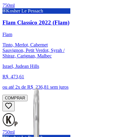
750ml
Kosher Le Pessach
Flam Classico 2022 (Flam)
Flam
Tinto, Merlot, Cabernet
Sauvignon, Petit Verdot, Syrah /
Shiraz, Carignan, Malbec
Israel, Judean Hills
R$
473,61
ou até
2
x de R$
236,81
sem juros
COMPRAR
750ml