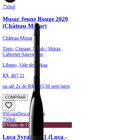
750ml
Musar Jeune Rouge 2020
(Château Musar)
Château Musar
Tinto, Cinsaut, Syrah / Shiraz,
Cabernet Sauvignon
Líbano, Vale de Bekaa
R$
407,11
ou até
2
x de R$
203,56
sem juros
COMPRAR
95
Guia
Descorchados
750ml
Vinho de Guarda
Luca Syrah 2021 (Luca -