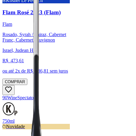
Kosher Le Pessach
Flam Rosé 2023 (Flam)
Flam
Rosado, Syrah / Shiraz, Cabernet
Franc, Cabernet Sauvignon
Israel, Judean Hills
R$
473,61
ou até
2
x de R$
236,81
sem juros
COMPRAR
90
Wine
Spectator
750ml
Novidade