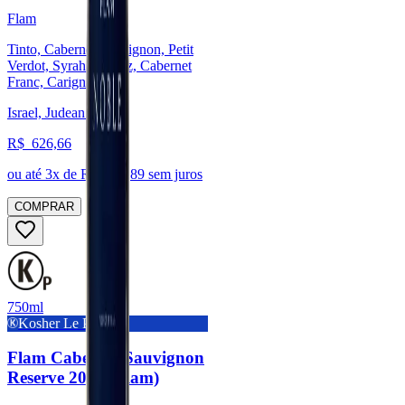
Flam
Tinto, Cabernet Sauvignon, Petit
Verdot, Syrah / Shiraz, Cabernet
Franc, Carignan
Israel, Judean Hills
R$
626,66
ou até
3
x de R$
208,89
sem juros
COMPRAR
750ml
Kosher Le Pessach
Flam Cabernet Sauvignon
Reserve 2022 (Flam)