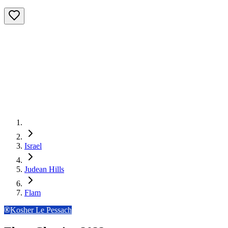
Israel
Judean Hills
Flam
Kosher Le Pessach