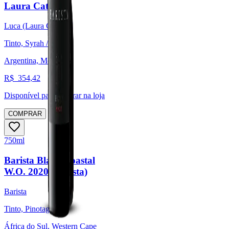
Laura Catena)
Luca (Laura Catena)
Tinto, Syrah / Shiraz
Argentina, Mendoza
R$
354,42
Disponível para:
Retirar na loja
COMPRAR
750ml
Barista Black Coastal
W.O. 2020 (Barista)
Barista
Tinto, Pinotage
África do Sul, Western Cape