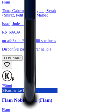
Flam
Tinto, Cabernet Sauvignon, Syrah
/ Shiraz, Petit Verdot, Malbec
Israel, Judean Hills
R$
689,39
ou até
3
x de R$
229,80
sem juros
Disponível para:
Retirar na loja
COMPRAR
750ml
Kosher Le Pessach
Flam Noble 2021 (Flam)
Flam