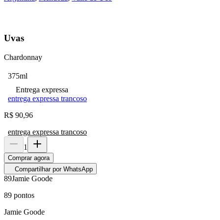
Uvas
Chardonnay
375ml
Entrega expressa
entrega expressa trancoso
R$
90,96
entrega expressa trancoso
1
Comprar agora
Compartilhar por WhatsApp
89
Jamie Goode
89
pontos
Jamie Goode