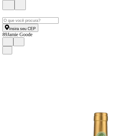
Insira seu CEP
89
Jamie Goode