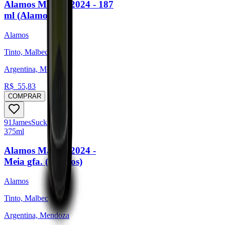
Alamos Malbec 2024 - 187
ml (Alamos)
Alamos
Tinto, Malbec
Argentina, Mendoza
R$
55,83
COMPRAR
91
James
Suckling
375ml
Alamos Malbec 2024 -
Meia gfa. (Alamos)
Alamos
Tinto, Malbec
Argentina, Mendoza