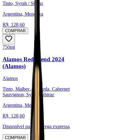
Tinto, Syrah / Shiraz
Argentina, Mendoza
R$
128,60
COMPRAR
750ml
Alamos Red Blend 2024
(Alamos)
Alamos
Tinto, Malbec, Bonarda, Cabernet
Sauvignon, Syrah / Shiraz
Argentina, Mendoza
R$
128,60
Disponível para:
Entrega expressa
COMPRAR