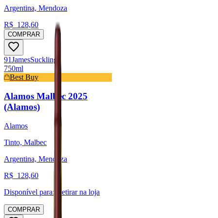
Argentina, Mendoza
R$
128,60
COMPRAR
91
James
Suckling
750ml
Best Buy
Alamos Malbec 2025
(Alamos)
Alamos
Tinto, Malbec
Argentina, Mendoza
R$
128,60
Disponível para:
Retirar na loja
COMPRAR