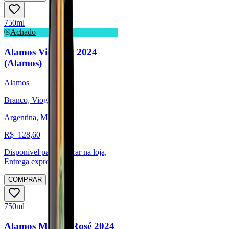
750ml
Achado
Alamos Viognier 2024
(Alamos)
Alamos
Branco, Viognier
Argentina, Mendoza
R$
128,60
Disponível para:
Retirar na loja,
Entrega expressa
COMPRAR
750ml
Alamos Malbec Rosé 2024