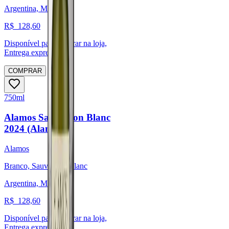
Argentina, Mendoza
R$
128,60
Disponível para:
Retirar na loja,
Entrega expressa
COMPRAR
750ml
Alamos Sauvignon Blanc
2024 (Alamos)
Alamos
Branco, Sauvignon Blanc
Argentina, Mendoza
R$
128,60
Disponível para:
Retirar na loja,
Entrega expressa