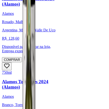
(Alamos)
Alamos
Rosado, Malbec
Argentina, Mendoza Valle De Uco
R$
128,60
Disponível para:
Retirar na loja,
Entrega expressa
COMPRAR
750ml
Alamos Torrontés 2024
(Alamos)
Alamos
Branco, Torrontés