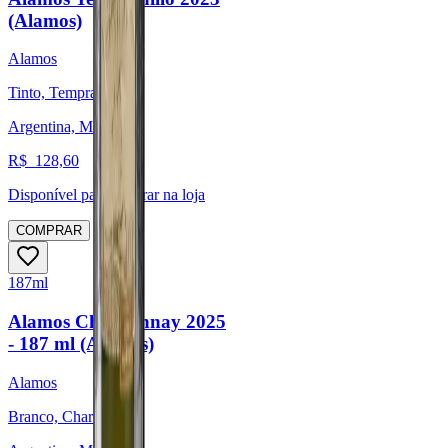
(Alamos)
Alamos
Tinto, Tempranillo
Argentina, Mendoza
R$
128,60
Disponível para:
Retirar na loja
COMPRAR
187ml
Alamos Chardonnay 2025
- 187 ml (Alamos)
Alamos
Branco, Chardonnay