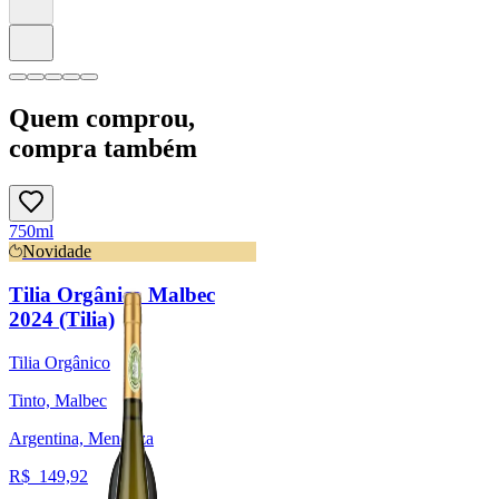
Quem comprou,
compra também
750ml
Novidade
Tilia Orgânico Malbec
2024 (Tilia)
Tilia Orgânico
Tinto, Malbec
Argentina, Mendoza
R$
149,92