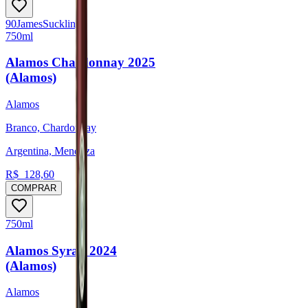
90
James
Suckling
750ml
Alamos Chardonnay 2025
(Alamos)
Alamos
Branco, Chardonnay
Argentina, Mendoza
R$
128,60
COMPRAR
750ml
Alamos Syrah 2024
(Alamos)
Alamos