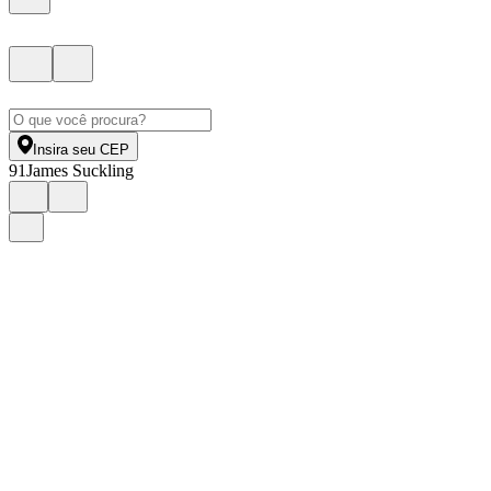
Insira seu CEP
91
James Suckling