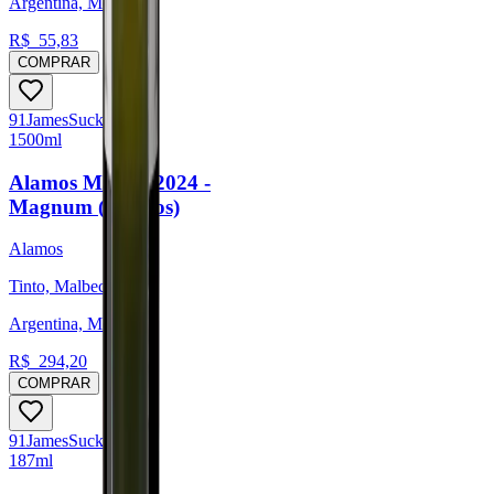
Argentina, Mendoza
R$
55,83
COMPRAR
91
James
Suckling
1500ml
Alamos Malbec 2024 -
Magnum (Alamos)
Alamos
Tinto, Malbec
Argentina, Mendoza
R$
294,20
COMPRAR
91
James
Suckling
187ml