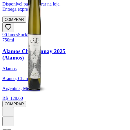
Disponível para:
Retirar na loja,
Entrega expressa
COMPRAR
90
James
Suckling
750ml
Alamos Chardonnay 2025
(Alamos)
Alamos
Branco, Chardonnay
Argentina, Mendoza
R$
128,60
COMPRAR