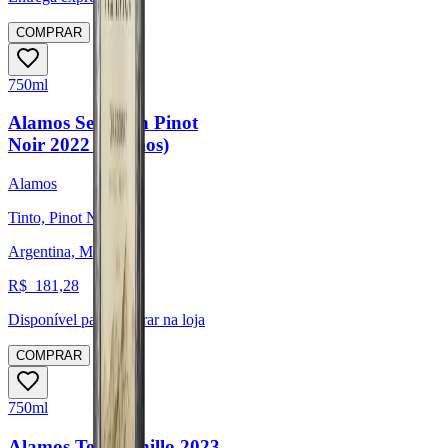
COMPRAR
750ml
Alamos Selección Pinot
Noir 2022 (Alamos)
Alamos
Tinto, Pinot Noir
Argentina, Mendoza
R$
181,28
Disponível para:
Retirar na loja
COMPRAR
750ml
Alamos Tempranillo 2023