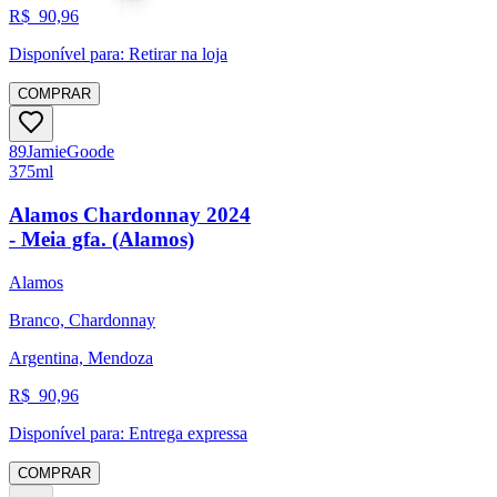
R$
90,96
Disponível para:
Retirar na loja
COMPRAR
89
Jamie
Goode
375ml
Alamos Chardonnay 2024
- Meia gfa. (Alamos)
Alamos
Branco, Chardonnay
Argentina, Mendoza
R$
90,96
Disponível para:
Entrega expressa
COMPRAR