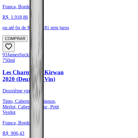
França, Bordeaux
R$
1.918,86
ou até
6
x de R$
319,81
sem juros
COMPRAR
93
James
Suckling
750ml
Les Charmes de Kirwan
2020 (Deuxième Vin)
Deuxième vin
Tinto, Cabernet Sauvignon,
Merlot, Cabernet Franc, Petit
Verdot
França, Bordeaux
R$
906,43