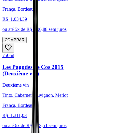
França, Bordeaux
R$
1.034,39
ou até
5
x de R$
206,88
sem juros
COMPRAR
750ml
Les Pagodes de Cos 2015
(Deuxième vin)
Deuxième vin
Tinto, Cabernet Sauvignon, Merlot
França, Bordeaux
R$
1.311,03
ou até
6
x de R$
218,51
sem juros