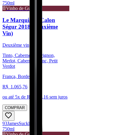
750ml
Vinho de Guarda
Le Marquis de Calon
Ségur 2018 (Deuxième
Vin)
Deuxième vin
Tinto, Cabernet Sauvignon,
Merlot, Cabernet Franc, Petit
Verdot
França, Bordeaux
R$
1.065,76
ou até
5
x de R$
213,16
sem juros
COMPRAR
93
James
Suckling
750ml
Vinho de Guarda