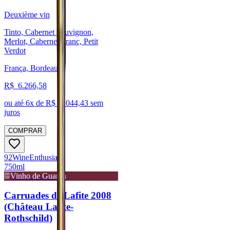
Deuxième vin
Tinto, Cabernet Sauvignon,
Merlot, Cabernet Franc, Petit
Verdot
França, Bordeaux
R$
6.266,58
ou até
6
x de R$
1.044,43
sem
juros
COMPRAR
92
Wine
Enthusiast
750ml
Vinho de Guarda
Carruades de Lafite 2008
(Château Lafite-
Rothschild)