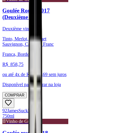
Goulée Rouge 2017
(Deuxième vin)
Deuxième vin
Tinto, Merlot, Cabernet
Sauvignon, Cabernet Franc
França, Bordeaux
R$
858,75
ou até
4
x de R$
214,69
sem juros
Disponível para:
Retirar na loja
COMPRAR
92
James
Suckling
750ml
Vinho de Guarda
Goulée rouge 2018