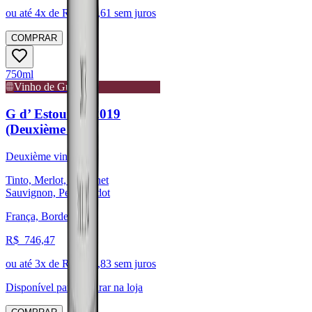
ou até
4
x de R$
226,61
sem juros
COMPRAR
750ml
Vinho de Guarda
G d’ Estournel 2019
(Deuxième vin)
Deuxième vin
Tinto, Merlot, Cabernet
Sauvignon, Petit Verdot
França, Bordeaux
R$
746,47
ou até
3
x de R$
248,83
sem juros
Disponível para:
Retirar na loja