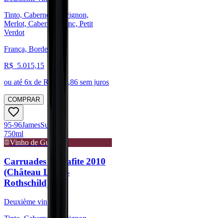
Tinto, Cabernet Sauvignon,
Merlot, Cabernet Franc, Petit
Verdot
França, Bordeaux
R$
5.015,15
ou até
6
x de R$
835,86
sem juros
COMPRAR
95-96
James
Suckling
750ml
Vinho de Guarda
Carruades de Lafite 2010
(Château Lafite-
Rothschild)
Deuxième vin