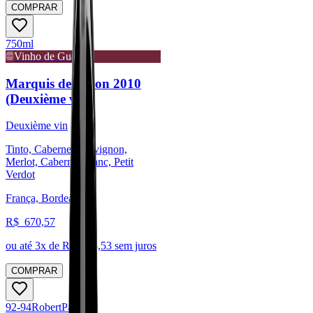
COMPRAR
750ml
Vinho de Guarda
Marquis de Calon 2010
(Deuxième vin)
Deuxième vin
Tinto, Cabernet Sauvignon,
Merlot, Cabernet Franc, Petit
Verdot
França, Bordeaux
R$
670,57
ou até
3
x de R$
223,53
sem juros
COMPRAR
92-94
Robert
Parker