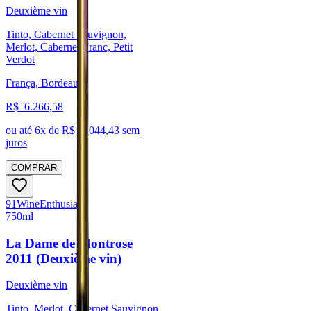
Deuxième vin
Tinto, Cabernet Sauvignon,
Merlot, Cabernet Franc, Petit
Verdot
França, Bordeaux
R$
6.266,58
ou até
6
x de R$
1.044,43
sem
juros
COMPRAR
91
Wine
Enthusiast
750ml
La Dame de Montrose
2011 (Deuxième vin)
Deuxième vin
Tinto, Merlot, Cabernet Sauvignon