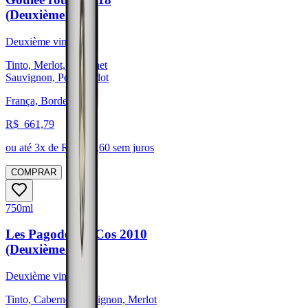
(Deuxième vin)
Deuxième vin
Tinto, Merlot, Cabernet
Sauvignon, Petit Verdot
França, Bordeaux
R$
661,79
ou até
3
x de R$
220,60
sem juros
COMPRAR
750ml
Les Pagodes de Cos 2010
(Deuxième vin)
Deuxième vin
Tinto, Cabernet Sauvignon, Merlot