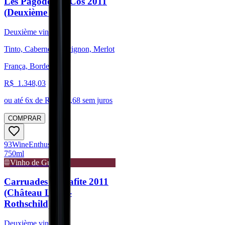
Les Pagodes de Cos 2011
(Deuxième vin)
Deuxième vin
Tinto, Cabernet Sauvignon, Merlot
França, Bordeaux
R$
1.348,03
ou até
6
x de R$
224,68
sem juros
COMPRAR
93
Wine
Enthusiast
750ml
Vinho de Guarda
Carruades de Lafite 2011
(Château Lafite-
Rothschild)
Deuxième vin