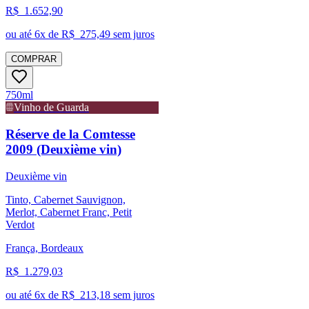
R$
1.652,90
ou até
6
x de R$
275,49
sem juros
COMPRAR
750ml
Vinho de Guarda
Réserve de la Comtesse
2009 (Deuxième vin)
Deuxième vin
Tinto, Cabernet Sauvignon,
Merlot, Cabernet Franc, Petit
Verdot
França, Bordeaux
R$
1.279,03
ou até
6
x de R$
213,18
sem juros