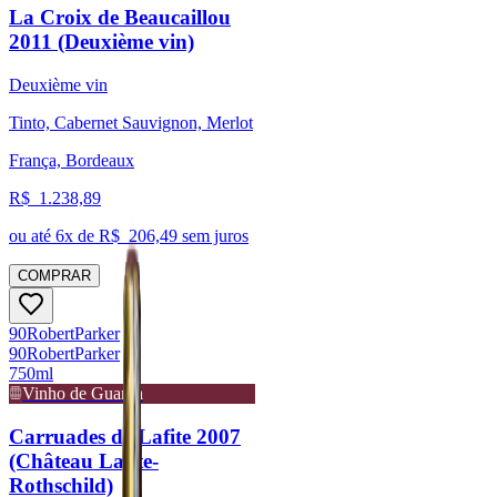
La Croix de Beaucaillou
2011 (Deuxième vin)
Deuxième vin
Tinto, Cabernet Sauvignon, Merlot
França, Bordeaux
R$
1.238,89
ou até
6
x de R$
206,49
sem juros
COMPRAR
90
Robert
Parker
90
Robert
Parker
750ml
Vinho de Guarda
Carruades de Lafite 2007
(Château Lafite-
Rothschild)