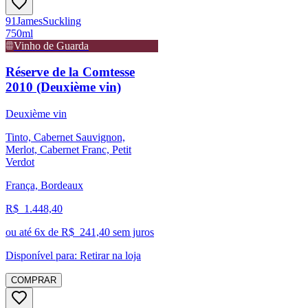
91
James
Suckling
750ml
Vinho de Guarda
Réserve de la Comtesse
2010 (Deuxième vin)
Deuxième vin
Tinto, Cabernet Sauvignon,
Merlot, Cabernet Franc, Petit
Verdot
França, Bordeaux
R$
1.448,40
ou até
6
x de R$
241,40
sem juros
Disponível para:
Retirar na loja
COMPRAR