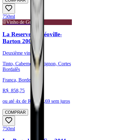
COMPRAR
750ml
Vinho de Guarda
La Reserve de Léoville-
Barton 2007
Deuxième vin
Tinto, Cabernet Sauvignon, Cortes
Bordalês
França, Bordeaux
R$
858,75
ou até
4
x de R$
214,69
sem juros
COMPRAR
750ml