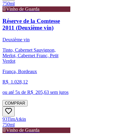
750ml
Vinho de Guarda
Réserve de la Comtesse
2011 (Deuxième vin)
Deuxième vin
Tinto, Cabernet Sauvignon,
Merlot, Cabernet Franc, Petit
Verdot
França, Bordeaux
R$
1.028,12
ou até
5
x de R$
205,63
sem juros
COMPRAR
93
Tim
Atkin
750ml
Vinho de Guarda