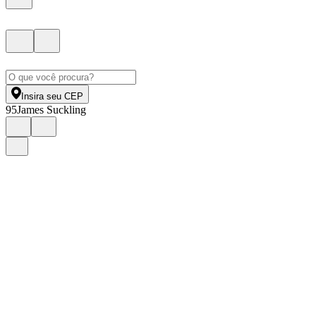
Insira seu CEP
95
James Suckling