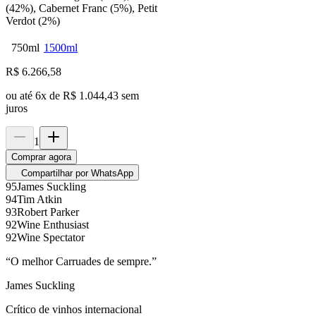
(42%), Cabernet Franc (5%), Petit
Verdot (2%)
750ml
1500ml
R$
6.266,58
ou até
6
x de
R$ 1.044,43
sem
juros
1
Comprar agora
Compartilhar por WhatsApp
95
James Suckling
94
Tim Atkin
93
Robert Parker
92
Wine Enthusiast
92
Wine Spectator
“
O melhor Carruades de sempre.
”
James Suckling
Crítico de vinhos internacional