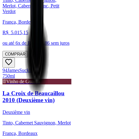
Tinto, Cabernet Sauvignon,
Merlot, Cabernet Franc, Petit
Verdot
França, Bordeaux
R$
5.015,15
ou até
6
x de R$
835,86
sem juros
COMPRAR
94
James
Suckling
750ml
Vinho de Guarda
La Croix de Beaucaillou
2010 (Deuxième vin)
Deuxième vin
Tinto, Cabernet Sauvignon, Merlot
França, Bordeaux