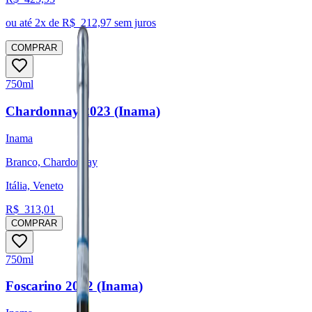
ou até
2
x de R$
212,97
sem juros
COMPRAR
750ml
Chardonnay 2023 (Inama)
Inama
Branco, Chardonnay
Itália, Veneto
R$
313,01
COMPRAR
750ml
Foscarino 2022 (Inama)