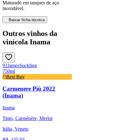
Maturado em tanques de aço
inoxidável.
Baixar ficha técnica
Outros vinhos da
vinícola Inama
92
James
Suckling
750ml
Best Buy
Carmenere Più 2022
(Inama)
Inama
Tinto, Carménère, Merlot
Itália, Veneto
R$
425,93