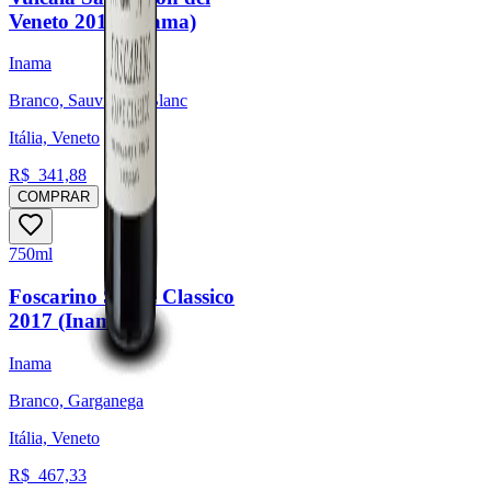
Veneto 2018 (Inama)
Inama
Branco, Sauvignon Blanc
Itália, Veneto
R$
341,88
COMPRAR
750ml
Foscarino Soave Classico
2017 (Inama)
Inama
Branco, Garganega
Itália, Veneto
R$
467,33