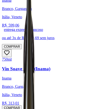
Inama
Branco, Garganega
Itália, Veneto
R$
599,06
entrega expressa trancoso
ou até
3
x de R$
199,69
sem juros
COMPRAR
750ml
Vin Soave 2023 (Inama)
Inama
Branco, Garganega
Itália, Veneto
R$
313,01
COMPRAR