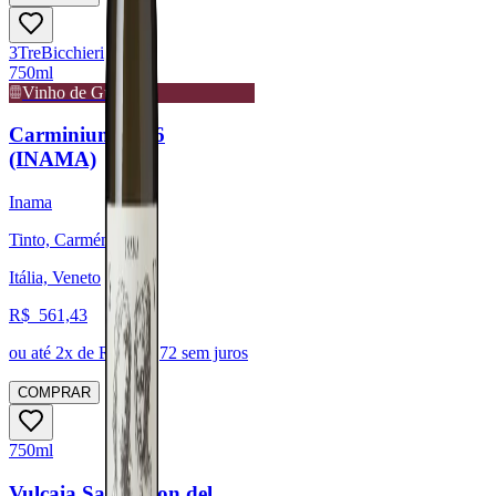
3
Tre
Bicchieri
750ml
Vinho de Guarda
Carminium 2016
(INAMA)
Inama
Tinto, Carménère
Itália, Veneto
R$
561,43
ou até
2
x de R$
280,72
sem juros
COMPRAR
750ml
Vulcaia Sauvignon del