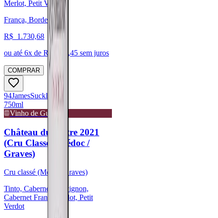
Merlot, Petit Verdot
França, Bordeaux
R$
1.730,68
ou até
6
x de R$
288,45
sem juros
COMPRAR
94
James
Suckling
750ml
Vinho de Guarda
Château du Tertre 2021
(Cru Classé - Médoc /
Graves)
Cru classé (Médoc/Graves)
Tinto, Cabernet Sauvignon,
Cabernet Franc, Merlot, Petit
Verdot