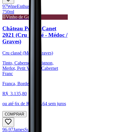
97
Wine
Enthusiast
750ml
Vinho de Guarda
Château Pontet-Canet
2021 (Cru Classé - Médoc /
Graves)
Cru classé (Médoc/Graves)
Tinto, Cabernet Sauvignon,
Merlot, Petit Verdot, Cabernet
Franc
França, Bordeaux
R$
3.135,80
ou até
6
x de R$
522,64
sem juros
COMPRAR
96-97
James
Suckling