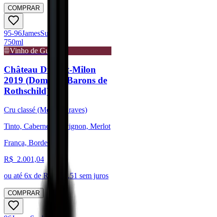
COMPRAR
95-96
James
Suckling
750ml
Vinho de Guarda
Château Duhart-Milon
2019 (Domaine Barons de
Rothschild)
Cru classé (Médoc/Graves)
Tinto, Cabernet Sauvignon, Merlot
França, Bordeaux
R$
2.001,04
ou até
6
x de R$
333,51
sem juros
COMPRAR