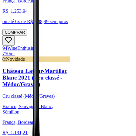
França, Bordeaux
R$
1.253,94
ou até
6
x de R$
208,99
sem juros
COMPRAR
94
Wine
Enthusiast
750ml
Novidade
Château Latour-Martillac
Blanc 2021 (Cru classé -
Médoc/Graves)
Cru classé (Médoc/Graves)
Branco, Sauvignon Blanc,
Sémillon
França, Bordeaux
R$
1.191,21