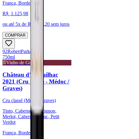
França, Bordeaux
R$
1.125,98
ou até
5
x de R$
225,20
sem juros
COMPRAR
92
Robert
Parker
750ml
Vinho de Guarda
Château d’Armailhac
2021 (Cru classé - Médoc /
Graves)
Cru classé (Médoc/Graves)
Tinto, Cabernet Sauvignon,
Merlot, Cabernet Franc, Petit
Verdot
França, Bordeaux