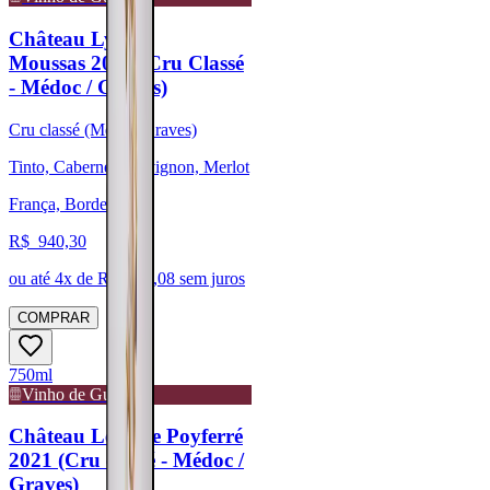
Château Lynch-
Moussas 2021 (Cru Classé
- Médoc / Graves)
Cru classé (Médoc/Graves)
Tinto, Cabernet Sauvignon, Merlot
França, Bordeaux
R$
940,30
ou até
4
x de R$
235,08
sem juros
COMPRAR
750ml
Vinho de Guarda
Château Léoville Poyferré
2021 (Cru classé - Médoc /
Graves)