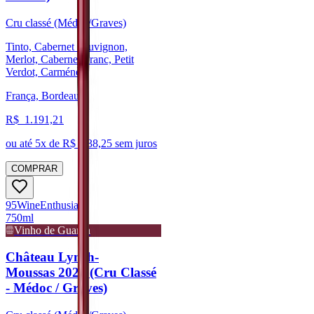
Cru classé (Médoc/Graves)
Tinto, Cabernet Sauvignon,
Merlot, Cabernet Franc, Petit
Verdot, Carménère
França, Bordeaux
R$
1.191,21
ou até
5
x de R$
238,25
sem juros
COMPRAR
95
Wine
Enthusiast
750ml
Vinho de Guarda
Château Lynch-
Moussas 2020 (Cru Classé
- Médoc / Graves)