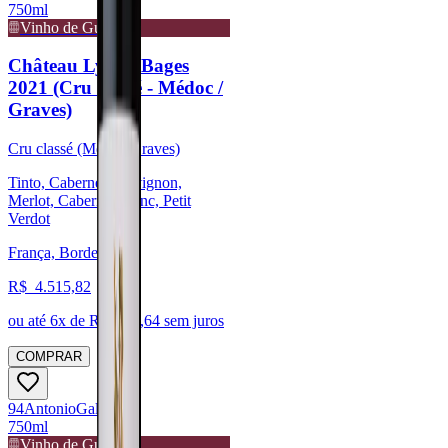
750ml
Vinho de Guarda
Château Lynch-Bages
2021 (Cru classé - Médoc /
Graves)
Cru classé (Médoc/Graves)
Tinto, Cabernet Sauvignon,
Merlot, Cabernet Franc, Petit
Verdot
França, Bordeaux
R$
4.515,82
ou até
6
x de R$
752,64
sem juros
COMPRAR
94
Antonio
Galloni
750ml
Vinho de Guarda