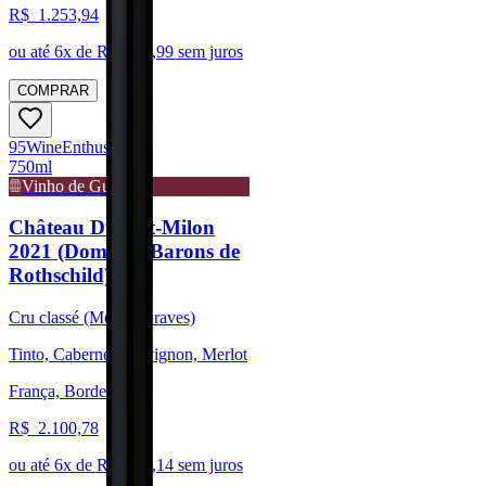
R$
1.253,94
ou até
6
x de R$
208,99
sem juros
COMPRAR
95
Wine
Enthusiast
750ml
Vinho de Guarda
Château Duhart-Milon
2021 (Domaine Barons de
Rothschild)
Cru classé (Médoc/Graves)
Tinto, Cabernet Sauvignon, Merlot
França, Bordeaux
R$
2.100,78
ou até
6
x de R$
350,14
sem juros