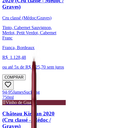
2020 (Cru classé - Médoc /
Graves)
Cru classé (Médoc/Graves)
Tinto, Cabernet Sauvignon,
Merlot, Petit Verdot, Cabernet
Franc
França, Bordeaux
R$
1.128,48
ou até
5
x de R$
225,70
sem juros
COMPRAR
94-95
James
Suckling
750ml
Vinho de Guarda
Château Kirwan 2020
(Cru classé - Médoc /
Graves)