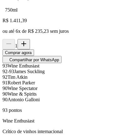
750ml
R$
1.411,39
ou até
6
x de
R$ 235,23
sem juros
1
Comprar agora
Compartilhar por WhatsApp
93
Wine Enthusiast
92-93
James Suckling
92
Tim Atkin
91
Robert Parker
90
Wine Spectator
90
Wine & Spirits
90
Antonio Galloni
93
pontos
Wine Enthusiast
Crítico de vinhos internacional