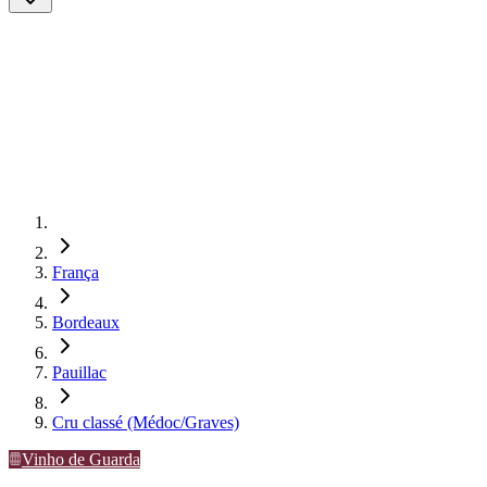
França
Bordeaux
Pauillac
Cru classé (Médoc/Graves)
Vinho de Guarda