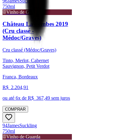
96
James
Suckling
750ml
Vinho de Guarda
Château Lascombes 2019
(Cru classé -
Médoc/Graves)
Cru classé (Médoc/Graves)
Tinto, Merlot, Cabernet
Sauvignon, Petit Verdot
França, Bordeaux
R$
2.204,91
ou até
6
x de R$
367,49
sem juros
COMPRAR
94
James
Suckling
750ml
Vinho de Guarda