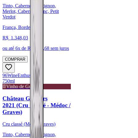
Tinto, Cabernet Sauvignon,
Merlot, Cabernet Franc, Petit
Verdot
França, Bordeaux
R$
1.348,03
ou até
6
x de R$
224,68
sem juros
COMPRAR
96
Wine
Enthusiast
750ml
Vinho de Guarda
Château Giscours
2021 (Cru Classé - Médoc /
Graves)
Cru classé (Médoc/Graves)
Tinto, Cabernet Sauvignon,