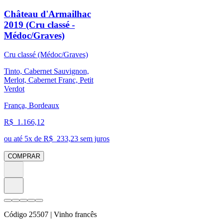
Château d'Armailhac
2019 (Cru classé -
Médoc/Graves)
Cru classé (Médoc/Graves)
Tinto, Cabernet Sauvignon,
Merlot, Cabernet Franc, Petit
Verdot
França, Bordeaux
R$
1.166,12
ou até
5
x de R$
233,23
sem juros
COMPRAR
Código
25507
| Vinho francês