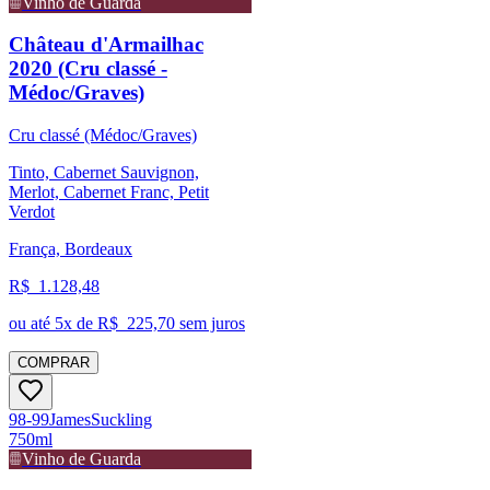
Vinho de Guarda
Château d'Armailhac
2020 (Cru classé -
Médoc/Graves)
Cru classé (Médoc/Graves)
Tinto, Cabernet Sauvignon,
Merlot, Cabernet Franc, Petit
Verdot
França, Bordeaux
R$
1.128,48
ou até
5
x de R$
225,70
sem juros
COMPRAR
98-99
James
Suckling
750ml
Vinho de Guarda