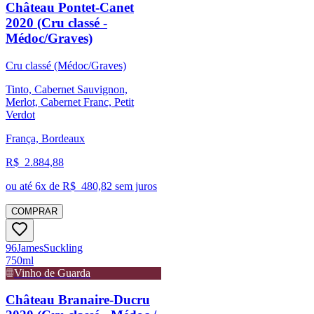
Château Pontet-Canet
2020 (Cru classé -
Médoc/Graves)
Cru classé (Médoc/Graves)
Tinto, Cabernet Sauvignon,
Merlot, Cabernet Franc, Petit
Verdot
França, Bordeaux
R$
2.884,88
ou até
6
x de R$
480,82
sem juros
COMPRAR
96
James
Suckling
750ml
Vinho de Guarda
Château Branaire-Ducru