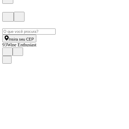
Insira seu CEP
93
Wine Enthusiast