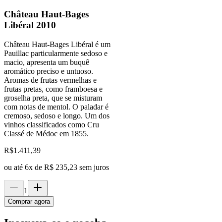
Château Haut-Bages
Libéral 2010
Château Haut-Bages Libéral é um
Pauillac particularmente sedoso e
macio, apresenta um buquê
aromático preciso e untuoso.
Aromas de frutas vermelhas e
frutas pretas, como framboesa e
groselha preta, que se misturam
com notas de mentol. O paladar é
cremoso, sedoso e longo. Um dos
vinhos classificados como Cru
Classé de Médoc em 1855.
R$
1.411,39
ou até
6
x de
R$ 235,23
sem juros
1
Comprar agora