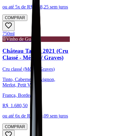
ou até
5
x de R$
238,25
sem juros
COMPRAR
750ml
Vinho de Guarda
Château Talbot 2021 (Cru
Classé - Médoc / Graves)
Cru classé (Médoc/Graves)
Tinto, Cabernet Sauvignon,
Merlot, Petit Verdot
França, Bordeaux
R$
1.680,50
ou até
6
x de R$
280,09
sem juros
COMPRAR