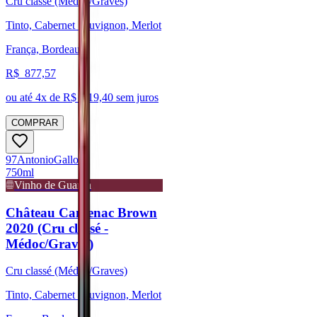
Cru classé (Médoc/Graves)
Tinto, Cabernet Sauvignon, Merlot
França, Bordeaux
R$
877,57
ou até
4
x de R$
219,40
sem juros
COMPRAR
97
Antonio
Galloni
750ml
Vinho de Guarda
Château Cantenac Brown
2020 (Cru classé -
Médoc/Graves)
Cru classé (Médoc/Graves)
Tinto, Cabernet Sauvignon, Merlot