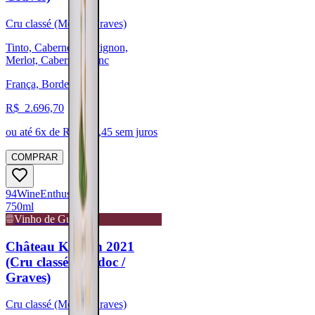
Cru classé (Médoc/Graves)
Tinto, Cabernet Sauvignon,
Merlot, Cabernet Franc
França, Bordeaux
R$
2.696,70
ou até
6
x de R$
449,45
sem juros
COMPRAR
94
Wine
Enthusiast
750ml
Vinho de Guarda
Château Kirwan 2021
(Cru classé - Médoc /
Graves)
Cru classé (Médoc/Graves)