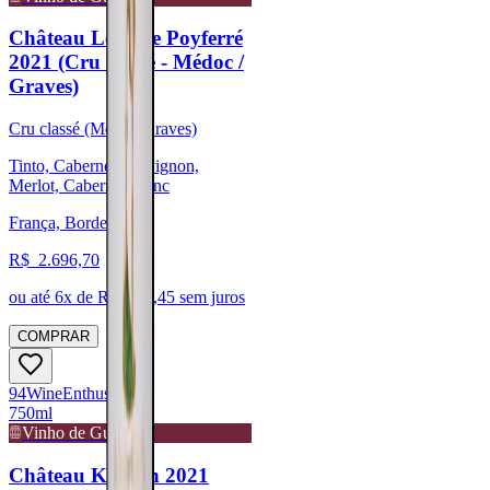
Château Léoville Poyferré
2021 (Cru classé - Médoc /
Graves)
Cru classé (Médoc/Graves)
Tinto, Cabernet Sauvignon,
Merlot, Cabernet Franc
França, Bordeaux
R$
2.696,70
ou até
6
x de R$
449,45
sem juros
COMPRAR
94
Wine
Enthusiast
750ml
Vinho de Guarda
Château Kirwan 2021