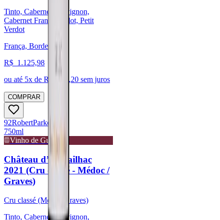
Tinto, Cabernet Sauvignon,
Cabernet Franc, Merlot, Petit
Verdot
França, Bordeaux
R$
1.125,98
ou até
5
x de R$
225,20
sem juros
COMPRAR
92
Robert
Parker
750ml
Vinho de Guarda
Château d’Armailhac
2021 (Cru classé - Médoc /
Graves)
Cru classé (Médoc/Graves)
Tinto, Cabernet Sauvignon,