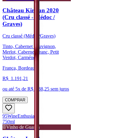
Château Kirwan 2020
(Cru classé - Médoc /
Graves)
Cru classé (Médoc/Graves)
Tinto, Cabernet Sauvignon,
Merlot, Cabernet Franc, Petit
Verdot, Carménère
França, Bordeaux
R$
1.191,21
ou até
5
x de R$
238,25
sem juros
COMPRAR
95
Wine
Enthusiast
750ml
Vinho de Guarda