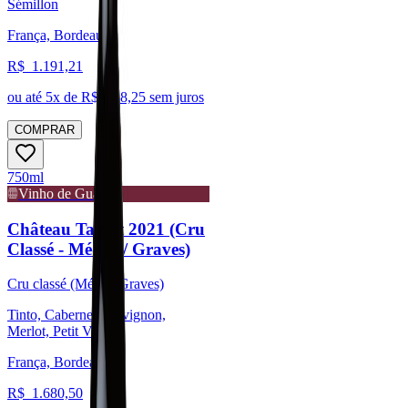
Sémillon
França, Bordeaux
R$
1.191,21
ou até
5
x de R$
238,25
sem juros
COMPRAR
750ml
Vinho de Guarda
Château Talbot 2021 (Cru
Classé - Médoc / Graves)
Cru classé (Médoc/Graves)
Tinto, Cabernet Sauvignon,
Merlot, Petit Verdot
França, Bordeaux
R$
1.680,50