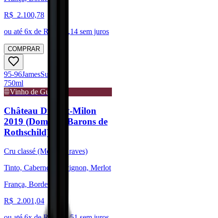
R$
2.100,78
ou até
6
x de R$
350,14
sem juros
COMPRAR
95-96
James
Suckling
750ml
Vinho de Guarda
Château Duhart-Milon
2019 (Domaine Barons de
Rothschild)
Cru classé (Médoc/Graves)
Tinto, Cabernet Sauvignon, Merlot
França, Bordeaux
R$
2.001,04
ou até
6
x de R$
333,51
sem juros