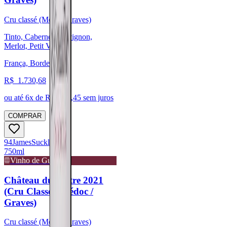
Cru classé (Médoc/Graves)
Tinto, Cabernet Sauvignon,
Merlot, Petit Verdot
França, Bordeaux
R$
1.730,68
ou até
6
x de R$
288,45
sem juros
COMPRAR
94
James
Suckling
750ml
Vinho de Guarda
Château du Tertre 2021
(Cru Classé - Médoc /
Graves)
Cru classé (Médoc/Graves)