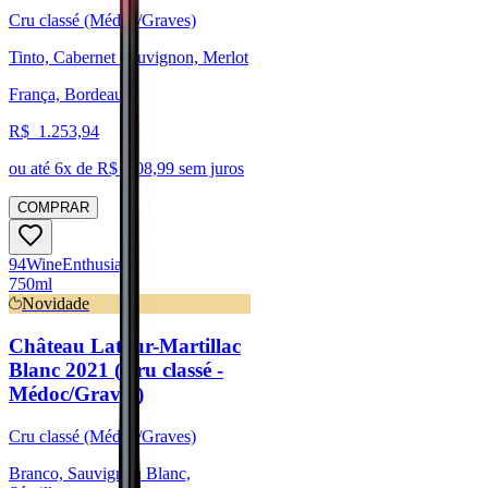
Cru classé (Médoc/Graves)
Tinto, Cabernet Sauvignon, Merlot
França, Bordeaux
R$
1.253,94
ou até
6
x de R$
208,99
sem juros
COMPRAR
94
Wine
Enthusiast
750ml
Novidade
Château Latour-Martillac
Blanc 2021 (Cru classé -
Médoc/Graves)
Cru classé (Médoc/Graves)
Branco, Sauvignon Blanc,