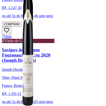
R$
1.147,30
ou até
5
x de R$
229,46
sem juros
COMPRAR
750ml
Vinho de Guarda
Savigny-les-Beaune
Fourneaux 1er Cru 2020
(Joseph Drouhin)
Joseph Drouhin
Tinto, Pinot Noir
França, Bourgogne
R$
1.191,21
ou até
5
x de R$
238,25
sem juros