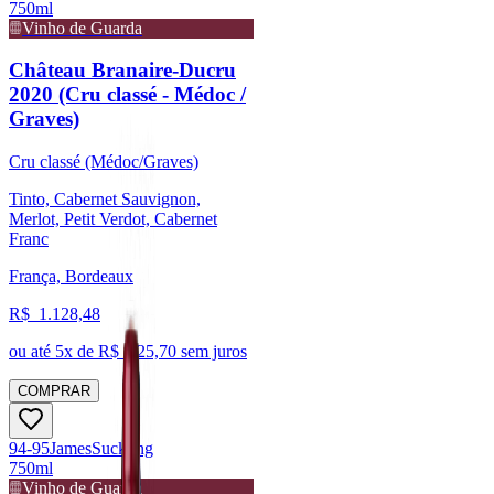
750ml
Vinho de Guarda
Château Branaire-Ducru
2020 (Cru classé - Médoc /
Graves)
Cru classé (Médoc/Graves)
Tinto, Cabernet Sauvignon,
Merlot, Petit Verdot, Cabernet
Franc
França, Bordeaux
R$
1.128,48
ou até
5
x de R$
225,70
sem juros
COMPRAR
94-95
James
Suckling
750ml
Vinho de Guarda