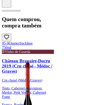
Quem comprou,
compra também
95-96
James
Suckling
750ml
Vinho de Guarda
Château Branaire-Ducru
2019 (Cru classé - Médoc /
Graves)
Cru classé (Médoc/Graves)
Tinto, Cabernet Sauvignon,
Merlot, Petit Verdot, Cabernet
Franc
França, Bordeaux