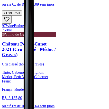
ou até
6
x de R$
280,09
sem juros
COMPRAR
97
Wine
Enthusiast
750ml
Vinho de Guarda
Château Pontet-Canet
2021 (Cru Classé - Médoc /
Graves)
Cru classé (Médoc/Graves)
Tinto, Cabernet Sauvignon,
Merlot, Petit Verdot, Cabernet
Franc
França, Bordeaux
R$
3.135,80
ou até
6
x de R$
522,64
sem juros