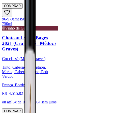
COMPRAR
96-97
James
Suckling
750ml
Vinho de Guarda
Château Lynch-Bages
2021 (Cru classé - Médoc /
Graves)
Cru classé (Médoc/Graves)
Tinto, Cabernet Sauvignon,
Merlot, Cabernet Franc, Petit
Verdot
França, Bordeaux
R$
4.515,82
ou até
6
x de R$
752,64
sem juros
COMPRAR