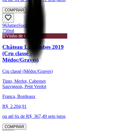
COMPRAR
96
James
Suckling
750ml
Vinho de Guarda
Château Lascombes 2019
(Cru classé -
Médoc/Graves)
Cru classé (Médoc/Graves)
Tinto, Merlot, Cabernet
Sauvignon, Petit Verdot
França, Bordeaux
R$
2.204,91
ou até
6
x de R$
367,49
sem juros
COMPRAR