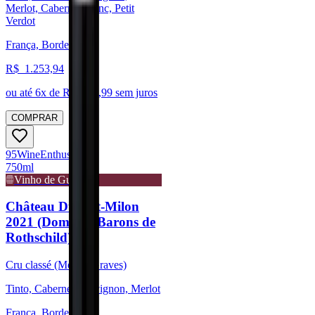
Merlot, Cabernet Franc, Petit
Verdot
França, Bordeaux
R$
1.253,94
ou até
6
x de R$
208,99
sem juros
COMPRAR
95
Wine
Enthusiast
750ml
Vinho de Guarda
Château Duhart-Milon
2021 (Domaine Barons de
Rothschild)
Cru classé (Médoc/Graves)
Tinto, Cabernet Sauvignon, Merlot
França, Bordeaux