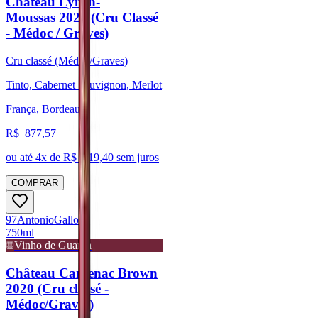
Château Lynch-
Moussas 2020 (Cru Classé
- Médoc / Graves)
Cru classé (Médoc/Graves)
Tinto, Cabernet Sauvignon, Merlot
França, Bordeaux
R$
877,57
ou até
4
x de R$
219,40
sem juros
COMPRAR
97
Antonio
Galloni
750ml
Vinho de Guarda
Château Cantenac Brown
2020 (Cru classé -
Médoc/Graves)