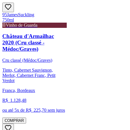
95
James
Suckling
750ml
Vinho de Guarda
Château d'Armailhac
2020 (Cru classé -
Médoc/Graves)
Cru classé (Médoc/Graves)
Tinto, Cabernet Sauvignon,
Merlot, Cabernet Franc, Petit
Verdot
França, Bordeaux
R$
1.128,48
ou até
5
x de R$
225,70
sem juros
COMPRAR