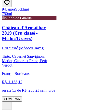
94
James
Suckling
750ml
Vinho de Guarda
Château d'Armailhac
2019 (Cru classé -
Médoc/Graves)
Cru classé (Médoc/Graves)
Tinto, Cabernet Sauvignon,
Merlot, Cabernet Franc, Petit
Verdot
França, Bordeaux
R$
1.166,12
ou até
5
x de R$
233,23
sem juros
COMPRAR