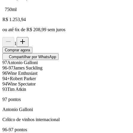
750ml
R$
1.253,94
ou até
6
x de
R$ 208,99
sem juros
1
Comprar agora
Compartilhar por WhatsApp
97
Antonio Galloni
96-97
James Suckling
96
Wine Enthusiast
94+
Robert Parker
94
Wine Spectator
93
Tim Atkin
97
pontos
Antonio Galloni
Crítico de vinhos internacional
96-97
pontos