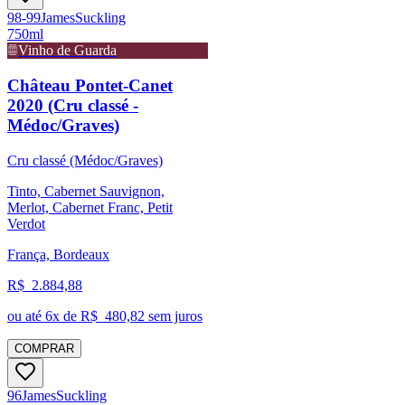
98-99
James
Suckling
750ml
Vinho de Guarda
Château Pontet-Canet
2020 (Cru classé -
Médoc/Graves)
Cru classé (Médoc/Graves)
Tinto, Cabernet Sauvignon,
Merlot, Cabernet Franc, Petit
Verdot
França, Bordeaux
R$
2.884,88
ou até
6
x de R$
480,82
sem juros
COMPRAR
96
James
Suckling