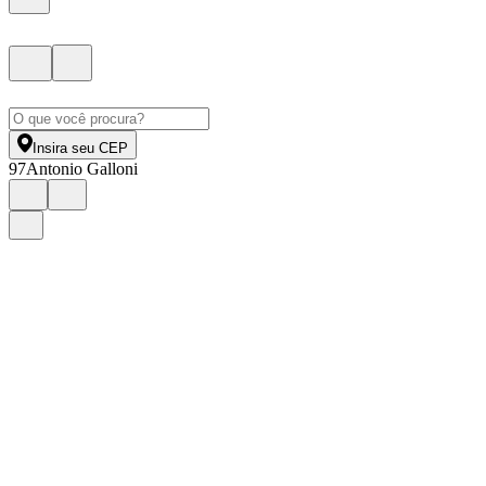
Insira seu CEP
97
Antonio Galloni