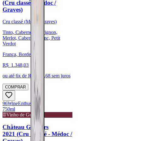
(Cru classé - Médoc /
Graves)
Cru classé (Médoc/Graves)
Tinto, Cabernet Sauvignon,
Merlot, Cabernet Franc, Petit
Verdot
França, Bordeaux
R$
1.348,03
ou até
6
x de R$
224,68
sem juros
COMPRAR
96
Wine
Enthusiast
750ml
Vinho de Guarda
Château Giscours
2021 (Cru Classé - Médoc /
Graves)