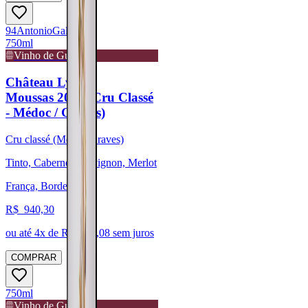
94
Antonio
Galloni
750ml
Vinho de Guarda
Château Lynch-
Moussas 2021 (Cru Classé
- Médoc / Graves)
Cru classé (Médoc/Graves)
Tinto, Cabernet Sauvignon, Merlot
França, Bordeaux
R$
940,30
ou até
4
x de R$
235,08
sem juros
COMPRAR
750ml
Vinho de Guarda