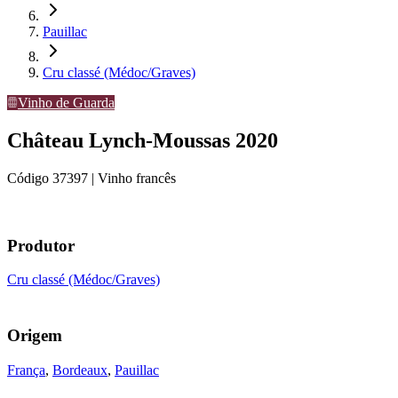
Pauillac
Cru classé (Médoc/Graves)
Vinho de Guarda
Château Lynch-Moussas 2020
Código
37397
| Vinho francês
Produtor
Cru classé (Médoc/Graves)
Origem
França
,
Bordeaux
,
Pauillac