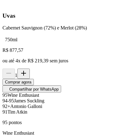
Uvas
Cabernet Sauvignon (72%) e Merlot (28%)
750ml
R$
877,57
ou até
4
x de
R$ 219,39
sem juros
1
Comprar agora
Compartilhar por WhatsApp
95
Wine Enthusiast
94-95
James Suckling
92+
Antonio Galloni
91
Tim Atkin
95
pontos
Wine Enthusiast