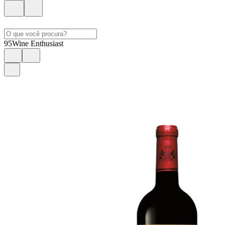
95
Wine Enthusiast