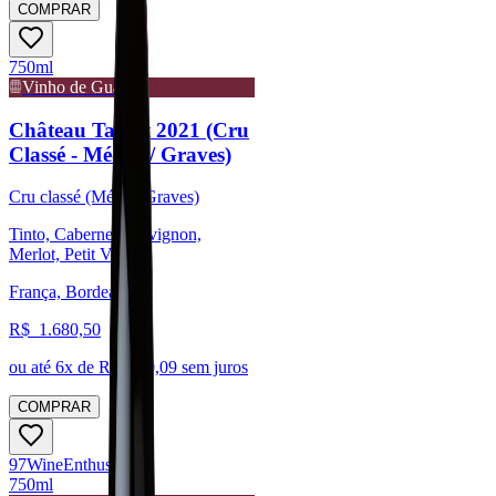
COMPRAR
750ml
Vinho de Guarda
Château Talbot 2021 (Cru
Classé - Médoc / Graves)
Cru classé (Médoc/Graves)
Tinto, Cabernet Sauvignon,
Merlot, Petit Verdot
França, Bordeaux
R$
1.680,50
ou até
6
x de R$
280,09
sem juros
COMPRAR
97
Wine
Enthusiast
750ml