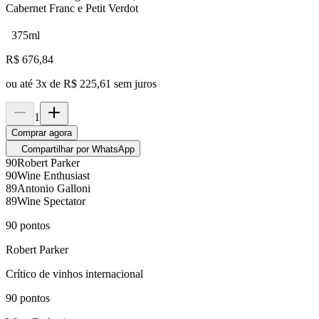
Cabernet Franc e Petit Verdot
375ml
R$
676,84
ou até
3
x de
R$ 225,61
sem juros
1
Comprar agora
Compartilhar por WhatsApp
90
Robert Parker
90
Wine Enthusiast
89
Antonio Galloni
89
Wine Spectator
90
pontos
Robert Parker
Crítico de vinhos internacional
90
pontos