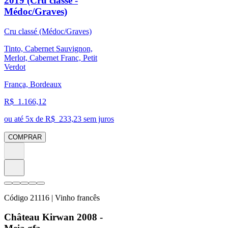
2019 (Cru classé -
Médoc/Graves)
Cru classé (Médoc/Graves)
Tinto, Cabernet Sauvignon,
Merlot, Cabernet Franc, Petit
Verdot
França, Bordeaux
R$
1.166,12
ou até
5
x de R$
233,23
sem juros
COMPRAR
Código
21116
| Vinho francês
Château Kirwan 2008 -