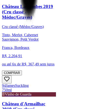
Château Lascombes 2019
(Cru classé -
Médoc/Graves)
Cru classé (Médoc/Graves)
Tinto, Merlot, Cabernet
Sauvignon, Petit Verdot
França, Bordeaux
R$
2.204,91
ou até
6
x de R$
367,49
sem juros
COMPRAR
94
James
Suckling
750ml
Vinho de Guarda
Château d'Armailhac