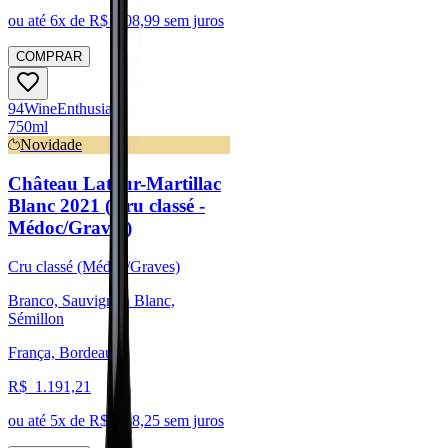
ou até
6
x de R$
208,99
sem juros
COMPRAR
94
Wine
Enthusiast
750ml
Novidade
Château Latour-Martillac
Blanc 2021 (Cru classé -
Médoc/Graves)
Cru classé (Médoc/Graves)
Branco, Sauvignon Blanc,
Sémillon
França, Bordeaux
R$
1.191,21
ou até
5
x de R$
238,25
sem juros