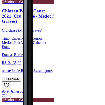
Vinho de Guarda
Château Pontet-Canet
2021 (Cru Classé - Médoc /
Graves)
Cru classé (Médoc/Graves)
Tinto, Cabernet Sauvignon,
Merlot, Petit Verdot, Cabernet
Franc
França, Bordeaux
R$
3.135,80
ou até
6
x de R$
522,64
sem juros
COMPRAR
96-97
James
Suckling
750ml
Vinho de Guarda