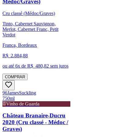
Médoc/Graves)
Cru classé (Médoc/Graves)
Tinto, Cabernet Sauvignon,
Merlot, Cabernet Franc, Petit
Verdot
França, Bordeaux
R$
2.884,88
ou até
6
x de R$
480,82
sem juros
COMPRAR
96
James
Suckling
750ml
Vinho de Guarda
Château Branaire-Ducru
2020 (Cru classé - Médoc /
Graves)