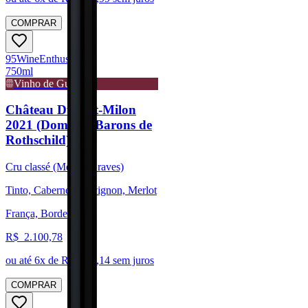
COMPRAR
95
Wine
Enthusiast
750ml
Vinho de Guarda
Château Duhart-Milon
2021 (Domaine Barons de
Rothschild)
Cru classé (Médoc/Graves)
Tinto, Cabernet Sauvignon, Merlot
França, Bordeaux
R$
2.100,78
ou até
6
x de R$
350,14
sem juros
COMPRAR