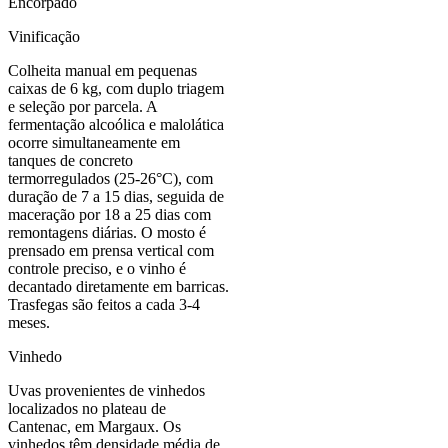
Encorpado
Vinificação
Colheita manual em pequenas
caixas de 6 kg, com duplo triagem
e seleção por parcela. A
fermentação alcoólica e malolática
ocorre simultaneamente em
tanques de concreto
termorregulados (25-26°C), com
duração de 7 a 15 dias, seguida de
maceração por 18 a 25 dias com
remontagens diárias. O mosto é
prensado em prensa vertical com
controle preciso, e o vinho é
decantado diretamente em barricas.
Trasfegas são feitos a cada 3-4
meses.
Vinhedo
Uvas provenientes de vinhedos
localizados no plateau de
Cantenac, em Margaux. Os
vinhedos têm densidade média de