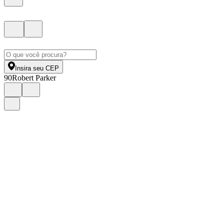
Insira seu CEP
90
Robert Parker