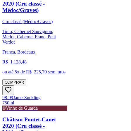
2020 (Cru classé -
Médoc/Graves)
Cru classé (Médoc/Graves)
Tinto, Cabernet Sauvignon,
Merlot, Cabernet Franc, Petit
Verdot
França, Bordeaux
R$
1.128,48
ou até
5
x de R$
225,70
sem juros
COMPRAR
98-99
James
Suckling
750ml
Vinho de Guarda
Château Pontet-Canet
2020 (Cru classé -