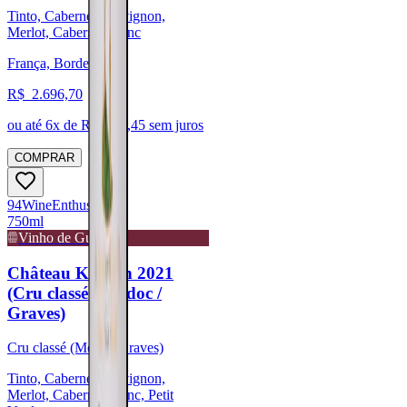
Tinto, Cabernet Sauvignon,
Merlot, Cabernet Franc
França, Bordeaux
R$
2.696,70
ou até
6
x de R$
449,45
sem juros
COMPRAR
94
Wine
Enthusiast
750ml
Vinho de Guarda
Château Kirwan 2021
(Cru classé - Médoc /
Graves)
Cru classé (Médoc/Graves)
Tinto, Cabernet Sauvignon,
Merlot, Cabernet Franc, Petit