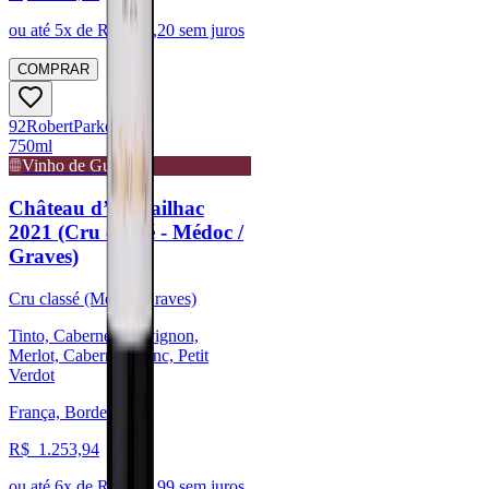
ou até
5
x de R$
225,20
sem juros
COMPRAR
92
Robert
Parker
750ml
Vinho de Guarda
Château d’Armailhac
2021 (Cru classé - Médoc /
Graves)
Cru classé (Médoc/Graves)
Tinto, Cabernet Sauvignon,
Merlot, Cabernet Franc, Petit
Verdot
França, Bordeaux
R$
1.253,94
ou até
6
x de R$
208,99
sem juros