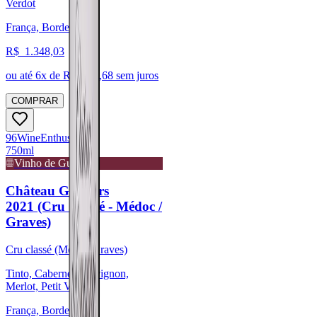
Verdot
França, Bordeaux
R$
1.348,03
ou até
6
x de R$
224,68
sem juros
COMPRAR
96
Wine
Enthusiast
750ml
Vinho de Guarda
Château Giscours
2021 (Cru Classé - Médoc /
Graves)
Cru classé (Médoc/Graves)
Tinto, Cabernet Sauvignon,
Merlot, Petit Verdot
França, Bordeaux