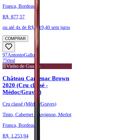
França, Bordeaux
R$
877,57
ou até
4
x de R$
219,40
sem juros
COMPRAR
97
Antonio
Galloni
750ml
Vinho de Guarda
Château Cantenac Brown
2020 (Cru classé -
Médoc/Graves)
Cru classé (Médoc/Graves)
Tinto, Cabernet Sauvignon, Merlot
França, Bordeaux
R$
1.253,94