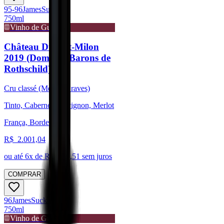
95-96
James
Suckling
750ml
Vinho de Guarda
Château Duhart-Milon
2019 (Domaine Barons de
Rothschild)
Cru classé (Médoc/Graves)
Tinto, Cabernet Sauvignon, Merlot
França, Bordeaux
R$
2.001,04
ou até
6
x de R$
333,51
sem juros
COMPRAR
96
James
Suckling
750ml
Vinho de Guarda