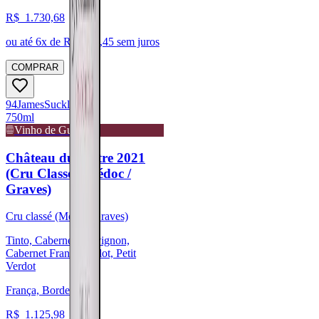
R$
1.730,68
ou até
6
x de R$
288,45
sem juros
COMPRAR
94
James
Suckling
750ml
Vinho de Guarda
Château du Tertre 2021
(Cru Classé - Médoc /
Graves)
Cru classé (Médoc/Graves)
Tinto, Cabernet Sauvignon,
Cabernet Franc, Merlot, Petit
Verdot
França, Bordeaux
R$
1.125,98