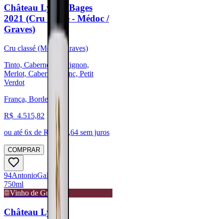
Château Lynch-Bages
2021 (Cru classé - Médoc /
Graves)
Cru classé (Médoc/Graves)
Tinto, Cabernet Sauvignon,
Merlot, Cabernet Franc, Petit
Verdot
França, Bordeaux
R$
4.515,82
ou até
6
x de R$
752,64
sem juros
COMPRAR
94
Antonio
Galloni
750ml
Vinho de Guarda
Château Lynch-