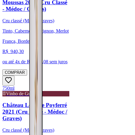
Moussas 2021 (Cru Classé
- Médoc / Graves)
Cru classé (Médoc/Graves)
Tinto, Cabernet Sauvignon, Merlot
França, Bordeaux
R$
940,30
ou até
4
x de R$
235,08
sem juros
COMPRAR
750ml
Vinho de Guarda
Château Léoville Poyferré
2021 (Cru classé - Médoc /
Graves)
Cru classé (Médoc/Graves)