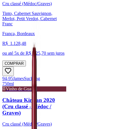
Cru classé (Médoc/Graves)
Tinto, Cabernet Sauvignon,
Merlot, Petit Verdot, Cabernet
Franc
França, Bordeaux
R$
1.128,48
ou até
5
x de R$
225,70
sem juros
COMPRAR
94-95
James
Suckling
750ml
Vinho de Guarda
Château Kirwan 2020
(Cru classé - Médoc /
Graves)
Cru classé (Médoc/Graves)