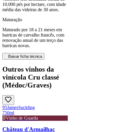
10.000 pés por hectare, com idade
média das videiras de 30 anos.
Maturação
Maturado por 18 a 21 meses em
barricas de carvalho francês, com
renovação anual de um terço das
barricas novas.
Baixar ficha técnica
Outros vinhos da
vinícola Cru classé
(Médoc/Graves)
95
James
Suckling
750ml
Vinho de Guarda
Château d'Armailhac