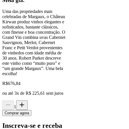
Meia gfa.
Uma das propriedades mais
celebradas de Margaux, o Château
Kirwan produz vinhos elegantes e
sofisticados, bastante clássicos,
com finesse e boa concentração. O
Grand Vin combina uvas Cabernet
Sauvignon, Merlot, Cabernet
Franc e Petit Verdot provenientes
de vinhedos com idade média de
30 anos. Robert Parker descreve
este vinho como “muito puro” e
“um grande Margaux”. Uma bela
escolha!
R$
676,84
ou até
3
x de
R$ 225,61
sem juros
1
Comprar agora
Inscreva-se e receba