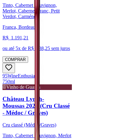
Tinto, Cabernet Sauvignon,
Merlot, Cabernet Franc, Petit
Verdot, Carménère
França, Bordeaux
R$
1.191,21
ou até
5
x de R$
238,25
sem juros
COMPRAR
95
Wine
Enthusiast
750ml
Vinho de Guarda
Château Lynch-
Moussas 2020 (Cru Classé
- Médoc / Graves)
Cru classé (Médoc/Graves)
Tinto, Cabernet Sauvignon, Merlot