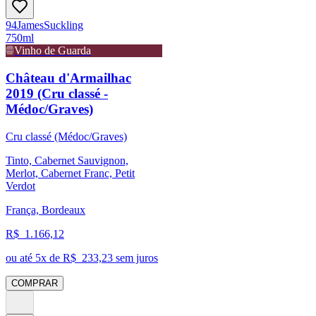
94
James
Suckling
750ml
Vinho de Guarda
Château d'Armailhac
2019 (Cru classé -
Médoc/Graves)
Cru classé (Médoc/Graves)
Tinto, Cabernet Sauvignon,
Merlot, Cabernet Franc, Petit
Verdot
França, Bordeaux
R$
1.166,12
ou até
5
x de R$
233,23
sem juros
COMPRAR