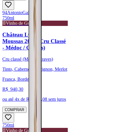
94
Antonio
Galloni
750ml
Vinho de Guarda
Château Lynch-
Moussas 2021 (Cru Classé
- Médoc / Graves)
Cru classé (Médoc/Graves)
Tinto, Cabernet Sauvignon, Merlot
França, Bordeaux
R$
940,30
ou até
4
x de R$
235,08
sem juros
COMPRAR
750ml
Vinho de Guarda