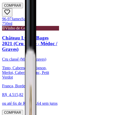
COMPRAR
96-97
James
Suckling
750ml
Vinho de Guarda
Château Lynch-Bages
2021 (Cru classé - Médoc /
Graves)
Cru classé (Médoc/Graves)
Tinto, Cabernet Sauvignon,
Merlot, Cabernet Franc, Petit
Verdot
França, Bordeaux
R$
4.515,82
ou até
6
x de R$
752,64
sem juros
COMPRAR