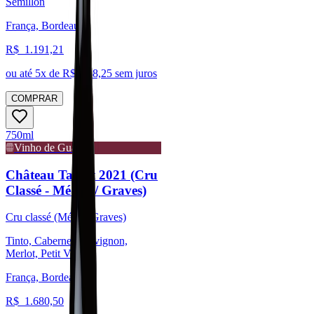
Sémillon
França, Bordeaux
R$
1.191,21
ou até
5
x de R$
238,25
sem juros
COMPRAR
750ml
Vinho de Guarda
Château Talbot 2021 (Cru
Classé - Médoc / Graves)
Cru classé (Médoc/Graves)
Tinto, Cabernet Sauvignon,
Merlot, Petit Verdot
França, Bordeaux
R$
1.680,50