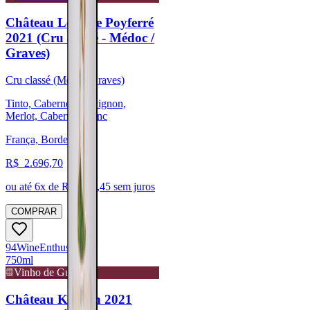
Château Léoville Poyferré
2021 (Cru classé - Médoc /
Graves)
Cru classé (Médoc/Graves)
Tinto, Cabernet Sauvignon,
Merlot, Cabernet Franc
França, Bordeaux
R$
2.696,70
ou até
6
x de R$
449,45
sem juros
COMPRAR
94
Wine
Enthusiast
750ml
Vinho de Guarda
Château Kirwan 2021