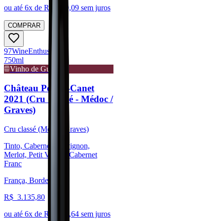
ou até
6
x de R$
280,09
sem juros
COMPRAR
97
Wine
Enthusiast
750ml
Vinho de Guarda
Château Pontet-Canet
2021 (Cru Classé - Médoc /
Graves)
Cru classé (Médoc/Graves)
Tinto, Cabernet Sauvignon,
Merlot, Petit Verdot, Cabernet
Franc
França, Bordeaux
R$
3.135,80
ou até
6
x de R$
522,64
sem juros