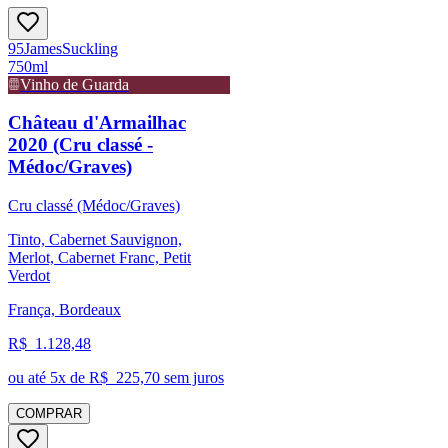
95
James
Suckling
750ml
Vinho de Guarda
Château d'Armailhac
2020 (Cru classé -
Médoc/Graves)
Cru classé (Médoc/Graves)
Tinto, Cabernet Sauvignon,
Merlot, Cabernet Franc, Petit
Verdot
França, Bordeaux
R$
1.128,48
ou até
5
x de R$
225,70
sem juros
COMPRAR