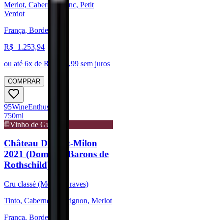
Merlot, Cabernet Franc, Petit
Verdot
França, Bordeaux
R$
1.253,94
ou até
6
x de R$
208,99
sem juros
COMPRAR
95
Wine
Enthusiast
750ml
Vinho de Guarda
Château Duhart-Milon
2021 (Domaine Barons de
Rothschild)
Cru classé (Médoc/Graves)
Tinto, Cabernet Sauvignon, Merlot
França, Bordeaux