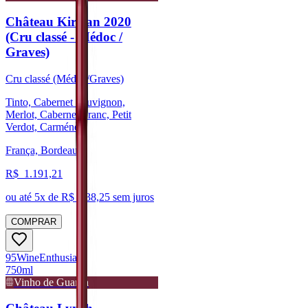
Château Kirwan 2020
(Cru classé - Médoc /
Graves)
Cru classé (Médoc/Graves)
Tinto, Cabernet Sauvignon,
Merlot, Cabernet Franc, Petit
Verdot, Carménère
França, Bordeaux
R$
1.191,21
ou até
5
x de R$
238,25
sem juros
COMPRAR
95
Wine
Enthusiast
750ml
Vinho de Guarda