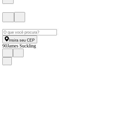
Insira seu CEP
90
James Suckling