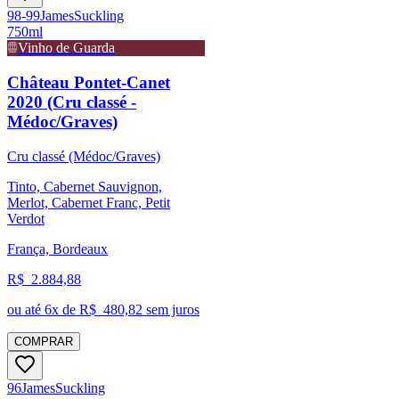
98-99
James
Suckling
750ml
Vinho de Guarda
Château Pontet-Canet
2020 (Cru classé -
Médoc/Graves)
Cru classé (Médoc/Graves)
Tinto, Cabernet Sauvignon,
Merlot, Cabernet Franc, Petit
Verdot
França, Bordeaux
R$
2.884,88
ou até
6
x de R$
480,82
sem juros
COMPRAR
96
James
Suckling