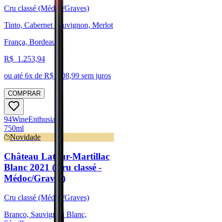
Cru classé (Médoc/Graves)
Tinto, Cabernet Sauvignon, Merlot
França, Bordeaux
R$
1.253,94
ou até
6
x de R$
208,99
sem juros
COMPRAR
94
Wine
Enthusiast
750ml
Novidade
Château Latour-Martillac
Blanc 2021 (Cru classé -
Médoc/Graves)
Cru classé (Médoc/Graves)
Branco, Sauvignon Blanc,