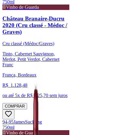
750ml
Vinho de Guarda
Château Branaire-Ducru
2020 (Cru classé - Médoc /
Graves)
Cru classé (Médoc/Graves)
Tinto, Cabernet Sauvignon,
Merlot, Petit Verdot, Cabernet
Franc
França, Bordeaux
R$
1.128,48
ou até
5
x de R$
225,70
sem juros
COMPRAR
94-95
James
Suckling
750ml
Vinho de Guarda