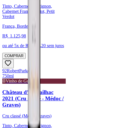
Tinto, Cabernet Sauvignon,
Cabernet Franc, Merlot, Petit
Verdot
França, Bordeaux
R$
1.125,98
ou até
5
x de R$
225,20
sem juros
COMPRAR
92
Robert
Parker
750ml
Vinho de Guarda
Château d’Armailhac
2021 (Cru classé - Médoc /
Graves)
Cru classé (Médoc/Graves)
Tinto, Cabernet Sauvignon,