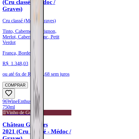
(Cru classé - Médoc /
Graves)
Cru classé (Médoc/Graves)
Tinto, Cabernet Sauvignon,
Merlot, Cabernet Franc, Petit
Verdot
França, Bordeaux
R$
1.348,03
ou até
6
x de R$
224,68
sem juros
COMPRAR
96
Wine
Enthusiast
750ml
Vinho de Guarda
Château Giscours
2021 (Cru Classé - Médoc /
Graves)