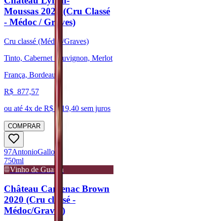
Château Lynch-
Moussas 2020 (Cru Classé
- Médoc / Graves)
Cru classé (Médoc/Graves)
Tinto, Cabernet Sauvignon, Merlot
França, Bordeaux
R$
877,57
ou até
4
x de R$
219,40
sem juros
COMPRAR
97
Antonio
Galloni
750ml
Vinho de Guarda
Château Cantenac Brown
2020 (Cru classé -
Médoc/Graves)