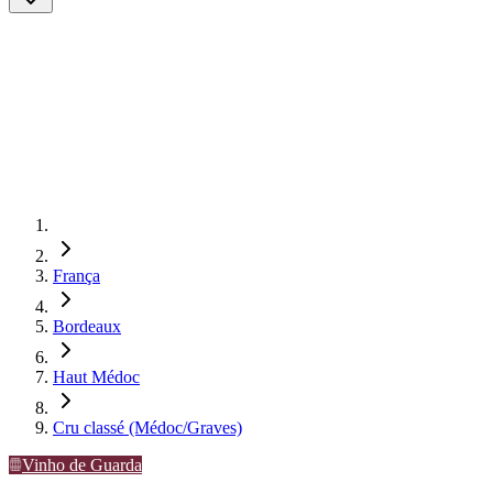
França
Bordeaux
Haut Médoc
Cru classé (Médoc/Graves)
Vinho de Guarda