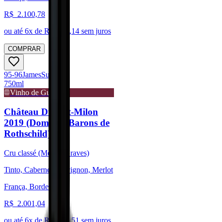
R$
2.100,78
ou até
6
x de R$
350,14
sem juros
COMPRAR
95-96
James
Suckling
750ml
Vinho de Guarda
Château Duhart-Milon
2019 (Domaine Barons de
Rothschild)
Cru classé (Médoc/Graves)
Tinto, Cabernet Sauvignon, Merlot
França, Bordeaux
R$
2.001,04
ou até
6
x de R$
333,51
sem juros