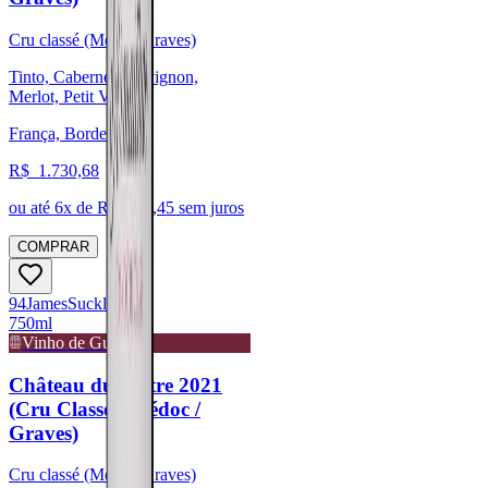
Cru classé (Médoc/Graves)
Tinto, Cabernet Sauvignon,
Merlot, Petit Verdot
França, Bordeaux
R$
1.730,68
ou até
6
x de R$
288,45
sem juros
COMPRAR
94
James
Suckling
750ml
Vinho de Guarda
Château du Tertre 2021
(Cru Classé - Médoc /
Graves)
Cru classé (Médoc/Graves)