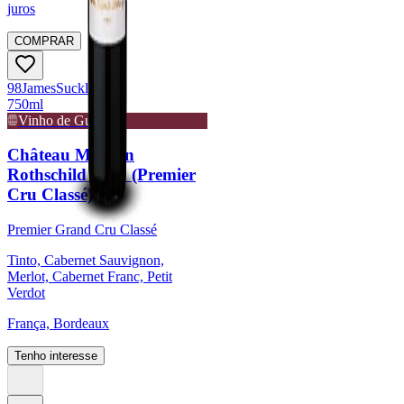
juros
COMPRAR
98
James
Suckling
750ml
Vinho de Guarda
Château Mouton
Rothschild 2021 (Premier
Cru Classé)
Premier Grand Cru Classé
Tinto, Cabernet Sauvignon,
Merlot, Cabernet Franc, Petit
Verdot
França, Bordeaux
Tenho interesse