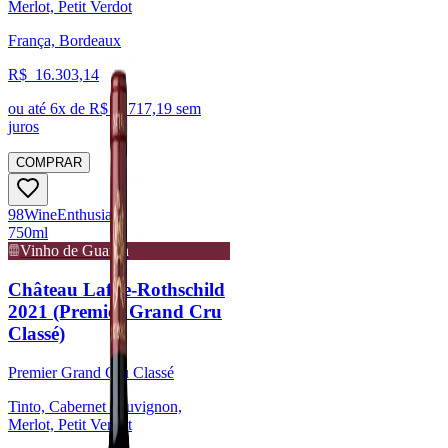
Merlot, Petit Verdot
França, Bordeaux
R$
16.303,14
ou até
6
x de R$
2.717,19
sem
juros
COMPRAR
98
Wine
Enthusiast
750ml
Vinho de Guarda
Château Lafite-Rothschild
2021 (Premier Grand Cru
Classé)
Premier Grand Cru Classé
Tinto, Cabernet Sauvignon,
Merlot, Petit Verdot