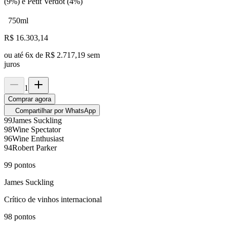
(9%) e Petit Verdot (4%)
750ml
R$
16.303,14
ou até
6
x de
R$ 2.717,19
sem
juros
1
Comprar agora
Compartilhar por WhatsApp
99
James Suckling
98
Wine Spectator
96
Wine Enthusiast
94
Robert Parker
99
pontos
James Suckling
Crítico de vinhos internacional
98
pontos