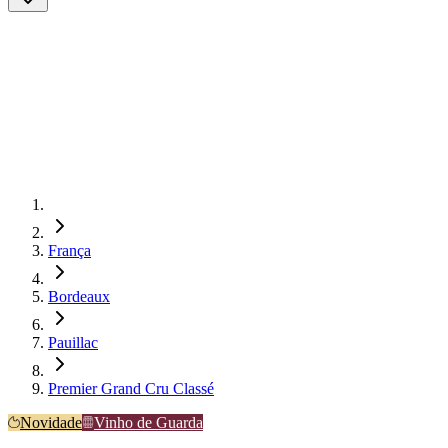
França
Bordeaux
Pauillac
Premier Grand Cru Classé
Novidade
Vinho de Guarda