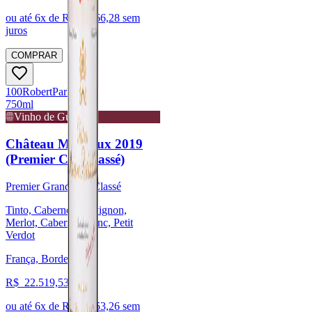
ou até
6
x de R$
2.466,28
sem
juros
COMPRAR
100
Robert
Parker
750ml
Vinho de Guarda
Château Margaux 2019
(Premier Cru Classé)
Premier Grand Cru Classé
Tinto, Cabernet Sauvignon,
Merlot, Cabernet Franc, Petit
Verdot
França, Bordeaux
R$
22.519,53
ou até
6
x de R$
3.753,26
sem