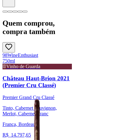
Quem comprou,
compra também
98
Wine
Enthusiast
750ml
Vinho de Guarda
Château Haut-Brion 2021
(Premier Cru Classé)
Premier Grand Cru Classé
Tinto, Cabernet Sauvignon,
Merlot, Cabernet Franc
França, Bordeaux
R$
14.797,65