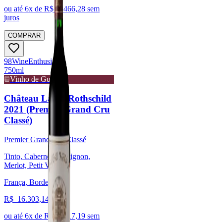
ou até
6
x de R$
2.466,28
sem
juros
COMPRAR
98
Wine
Enthusiast
750ml
Vinho de Guarda
Château Lafite-Rothschild
2021 (Premier Grand Cru
Classé)
Premier Grand Cru Classé
Tinto, Cabernet Sauvignon,
Merlot, Petit Verdot
França, Bordeaux
R$
16.303,14
ou até
6
x de R$
2.717,19
sem