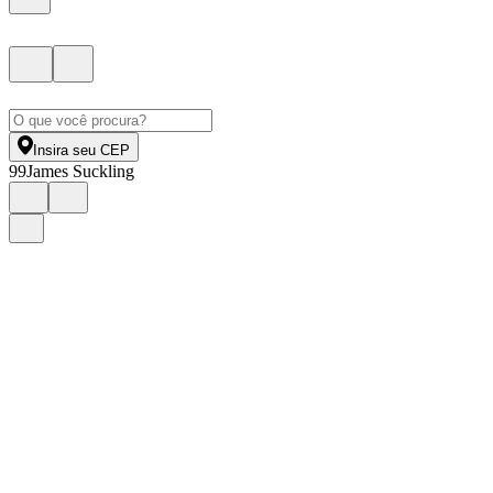
Insira seu CEP
99
James Suckling