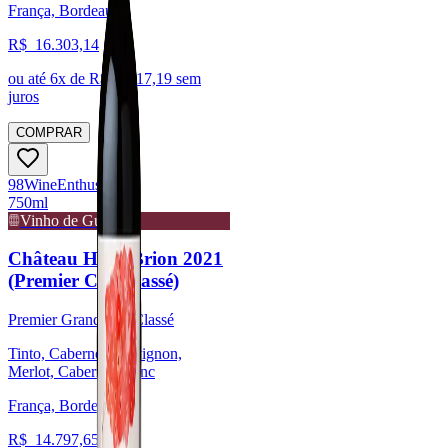
França, Bordeaux
R$
16.303,14
ou até
6
x de R$
2.717,19
sem
juros
COMPRAR
98
Wine
Enthusiast
750ml
Vinho de Guarda
Château Haut-Brion 2021
(Premier Cru Classé)
Premier Grand Cru Classé
Tinto, Cabernet Sauvignon,
Merlot, Cabernet Franc
França, Bordeaux
R$
14.797,65