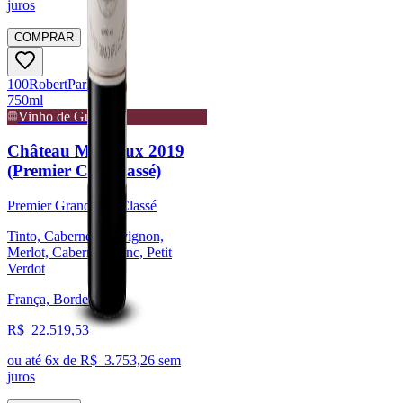
juros
COMPRAR
100
Robert
Parker
750ml
Vinho de Guarda
Château Margaux 2019
(Premier Cru Classé)
Premier Grand Cru Classé
Tinto, Cabernet Sauvignon,
Merlot, Cabernet Franc, Petit
Verdot
França, Bordeaux
R$
22.519,53
ou até
6
x de R$
3.753,26
sem
juros