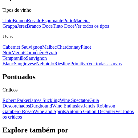
Tipos de vinho
Tinto
Branco
Rosado
Espumante
Porto
Madeira
Grappa
Jerez
Branco Doce
Tinto Doce
Ver todos os tipos
Uvas
Cabernet Sauvignon
Malbec
Chardonnay
Pinot
Noir
Merlot
Carménère
Syrah
Tempranillo
Sauvignon
Blanc
Sangiovese
Nebbiolo
Riesling
Primitivo
Ver todas as uvas
Pontuados
Críticos
Robert Parker
James Suckling
Wine Spectator
Guia
Descorchados
Burghound
Wine Enthusiast
Jancis Robinson
Gambero Rosso
Wine and Spirits
Antonio Galloni
Decanter
Ver todos
os críticos
Explore também por