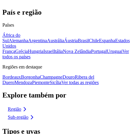
País e região
Países
África do
Sul
Alemanha
Argentina
Austrália
Áustria
Brasil
Chile
Espanha
Estados
Unidos
França
Grécia
Hungria
Israel
Itália
Nova Zelândia
Portugal
Uruguai
Ver
todos os países
Regiões em destaque
Bordeaux
Borgonha
Champagne
Douro
Ribera del
Duero
Mendoza
Piemonte
Sicília
Ver todas as regiões
Explore também por
Região
Sub-região
Tipos e uvas