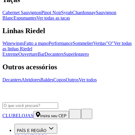
Cabernet Sauvignon
Pinot Noir
Syrah
Chardonnay
Sauvignon
Blanc
Espumantes
Ver todas as taças
Linhas Riedel
Winewings
Fatto a mano
Performance
Sommelier
Veritas
"O"
Ver todas
as linhas Riedel
Extreme
Ouverture
Bar
Decanters
Superleggero
Outros acessórios
Decanters
Abridores
Baldes
Copos
Outros
Ver todos
CLUBE
LOJAS
Insira seu CEP
PAÍS E REGIÃO