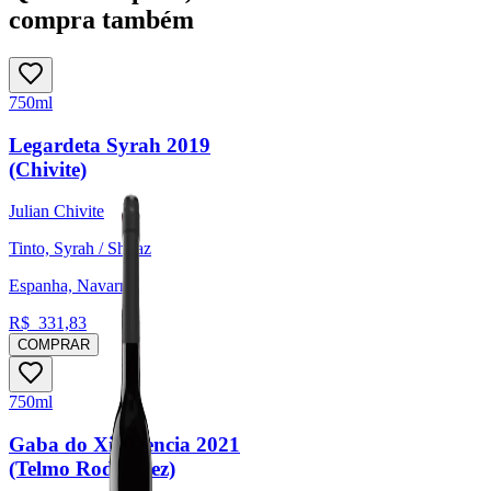
compra também
750ml
Legardeta Syrah 2019
(Chivite)
Julian Chivite
Tinto, Syrah / Shiraz
Espanha, Navarra
R$
331,83
COMPRAR
750ml
Gaba do Xil Mencia 2021
(Telmo Rodríguez)