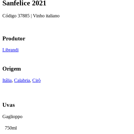
Sanfelice 2021
Código
37885
| Vinho italiano
Produtor
Librandi
Origem
Itália
,
Calabria
,
Cirò
Uvas
Gaglioppo
750ml