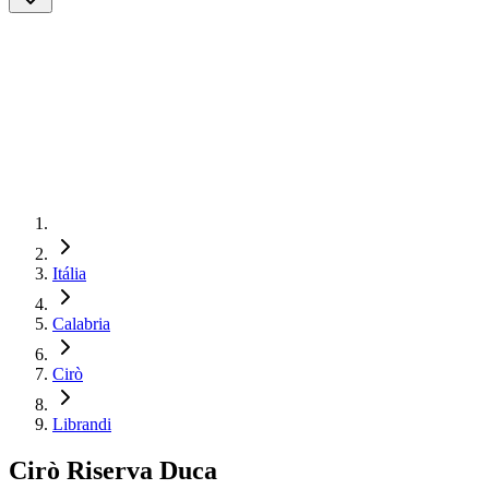
Itália
Calabria
Cirò
Librandi
Cirò Riserva Duca