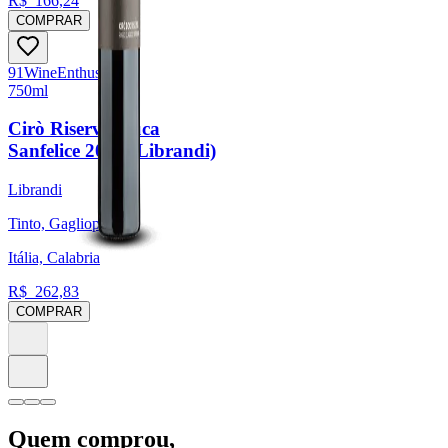
R$
166,24
COMPRAR
91
Wine
Enthusiast
750ml
Cirò Riserva Duca
Sanfelice 2021 (Librandi)
Librandi
Tinto, Gaglioppo
Itália, Calabria
R$
262,83
COMPRAR
Quem comprou,