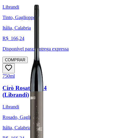
Librandi
Tinto, Gaglioppo
Itália, Calabria
R$
166,24
Disponível para:
Entrega expressa
COMPRAR
750ml
Cirò Rosato 2024
(Librandi)
Librandi
Rosado, Gaglioppo
Itália, Calabria