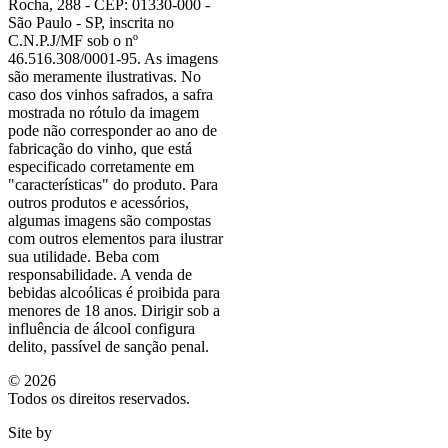
Rocha, 288 - CEP: 01330-000 -
São Paulo - SP, inscrita no
C.N.P.J/MF sob o nº
46.516.308/0001-95. As imagens
são meramente ilustrativas. No
caso dos vinhos safrados, a safra
mostrada no rótulo da imagem
pode não corresponder ao ano de
fabricação do vinho, que está
especificado corretamente em
"características"
do produto. Para
outros produtos e acessórios,
algumas imagens são compostas
com outros elementos para ilustrar
sua utilidade. Beba com
responsabilidade. A venda de
bebidas alcoólicas é proibida para
menores de 18 anos. Dirigir sob a
influência de álcool configura
delito, passível de sanção penal.
©
2026
Todos os direitos reservados.
Site by