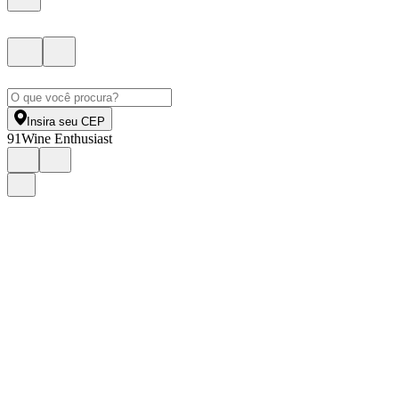
Insira seu CEP
91
Wine Enthusiast