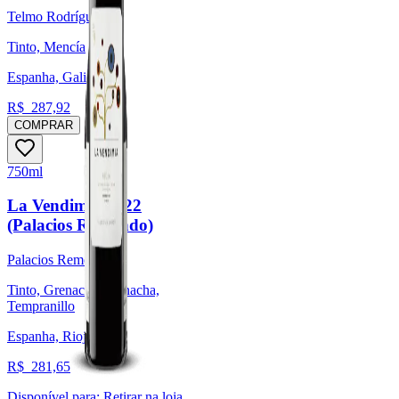
Telmo Rodríguez
Tinto, Mencía
Espanha, Galicia
R$
287,92
COMPRAR
750ml
La Vendimia 2022
(Palacios Remondo)
Palacios Remondo
Tinto, Grenache/Garnacha,
Tempranillo
Espanha, Rioja
R$
281,65
Disponível para:
Retirar na loja