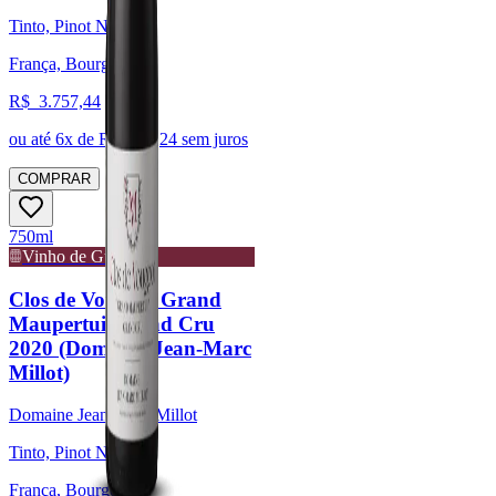
Tinto, Pinot Noir
França, Bourgogne
R$
3.757,44
ou até
6
x de R$
626,24
sem juros
COMPRAR
750ml
Vinho de Guarda
Clos de Vougeot Grand
Maupertui Grand Cru
2020 (Domaine Jean-Marc
Millot)
Domaine Jean-Marc Millot
Tinto, Pinot Noir
França, Bourgogne