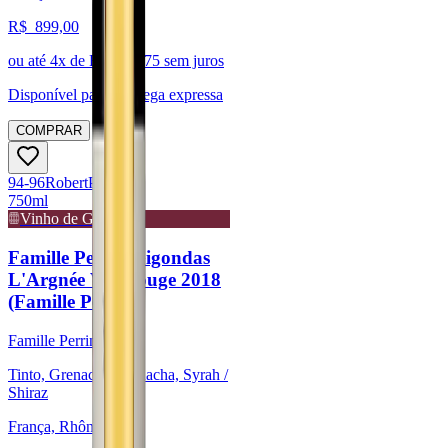
R$
899,00
ou até
4
x de R$
224,75
sem juros
Disponível para:
Entrega expressa
COMPRAR
94-96
Robert
Parker
750ml
Vinho de Guarda
Famille Perrin Gigondas
L'Argnée VV Rouge 2018
(Famille Perrin)
Famille Perrin
Tinto, Grenache/Garnacha, Syrah /
Shiraz
França, Rhône