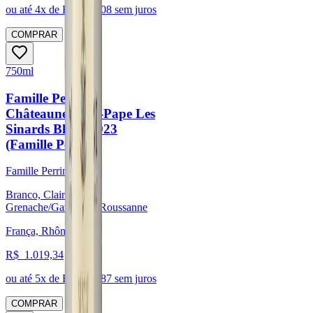
ou até
4
x de R$
235,08
sem juros
COMPRAR
750ml
Famille Perrin
Châteauneuf-du-Pape Les
Sinards Blanc 2023
(Famille Perrin)
Famille Perrin
Branco, Clairette,
Grenache/Garnacha, Roussanne
França, Rhône
R$
1.019,34
ou até
5
x de R$
203,87
sem juros
COMPRAR