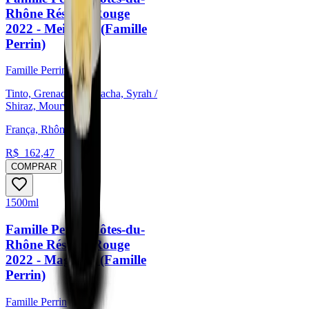
Rhône Réserve Rouge
2022 - Meia gfa. (Famille
Perrin)
Famille Perrin
Tinto, Grenache/Garnacha, Syrah /
Shiraz, Mourvèdre
França, Rhône
R$
162,47
COMPRAR
1500ml
Famille Perrin Côtes-du-
Rhône Réserve Rouge
2022 - Magnum (Famille
Perrin)
Famille Perrin