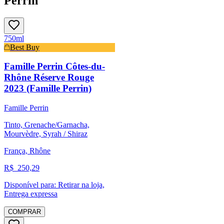
Perrin
750ml
Best Buy
Famille Perrin Côtes-du-
Rhône Réserve Rouge
2023 (Famille Perrin)
Famille Perrin
Tinto, Grenache/Garnacha,
Mourvèdre, Syrah / Shiraz
França, Rhône
R$
250,29
Disponível para:
Retirar na loja,
Entrega expressa
COMPRAR