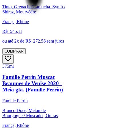
Tinto, Grenache/Garnacha, Syrah /
Shiraz, Mourvèdre
França, Rhône
R$
545,11
ou até
2
x de R$
272,56
sem juros
COMPRAR
375ml
Famille Perrin Muscat
Beaumes de Venise 2020 -
Meia gfa. (Famille Perrin)
Famille Perrin
Branco Doce, Melon de
Bourgogne / Muscadet, Outras
França, Rhône