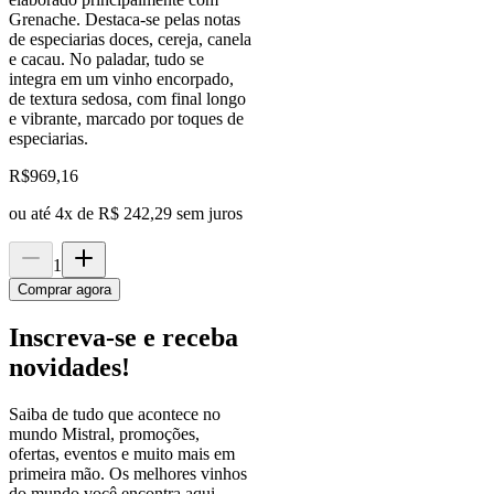
Grenache. Destaca-se pelas notas
de especiarias doces, cereja, canela
e cacau. No paladar, tudo se
integra em um vinho encorpado,
de textura sedosa, com final longo
e vibrante, marcado por toques de
especiarias.
R$
969,16
ou até
4
x de
R$ 242,29
sem juros
1
Comprar agora
Inscreva-se e receba
novidades!
Saiba de tudo que acontece no
mundo Mistral, promoções,
ofertas, eventos e muito mais em
primeira mão. Os melhores vinhos
do mundo você encontra aqui.