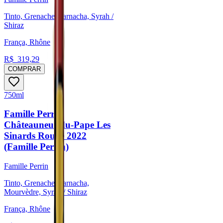
Tinto, Grenache/Garnacha, Syrah /
Shiraz
França, Rhône
R$
319,29
COMPRAR
750ml
Famille Perrin
Châteauneuf-du-Pape Les
Sinards Rouge 2022
(Famille Perrin)
Famille Perrin
Tinto, Grenache/Garnacha,
Mourvèdre, Syrah / Shiraz
França, Rhône