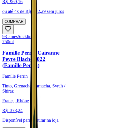
R$
969,16
ou até
4
x de R$
242,29
sem juros
COMPRAR
93
James
Suckling
750ml
Famille Perrin Cairanne
Peyre Blache 2022
(Famille Perrin)
Famille Perrin
Tinto, Grenache/Garnacha, Syrah /
Shiraz
França, Rhône
R$
373,24
Disponível para:
Retirar na loja