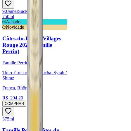
90
James
Suckling
750ml
Achado
Novidade
Côtes-du-Rhône Villages
Rouge 2022 (Famille
Perrin)
Famille Perrin
Tinto, Grenache/Garnacha, Syrah /
Shiraz
França, Rhône
R$
294,20
COMPRAR
375ml
Famille Perrin Côtes-du-