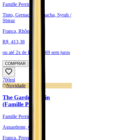
Famille Perrin
Tinto, Grenache/Garnacha, Syrah /
Shiraz
França, Rhône
R$
413,38
ou até
2
x de R$
206,69
sem juros
COMPRAR
700ml
Novidade
The Gardener Gin
(Famille Perrin)
Famille Perrin
Aguardente, Cortese
França, Provence