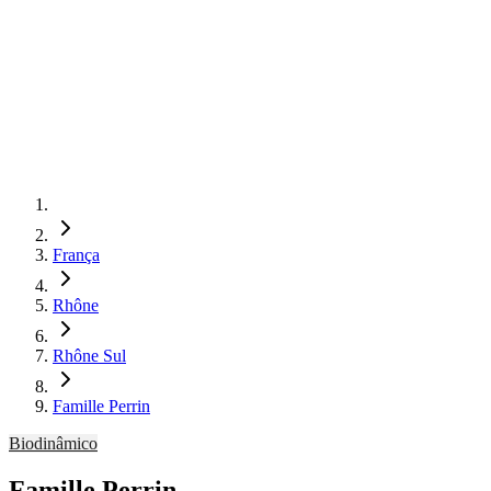
França
Rhône
Rhône Sul
Famille Perrin
Biodinâmico
Famille Perrin