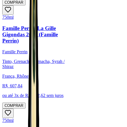
COMPRAR
750ml
Famille Perrin La Gille
Gigondas 2021 (Famille
Perrin)
Famille Perrin
Tinto, Grenache/Garnacha, Syrah /
Shiraz
França, Rhône
R$
607,84
ou até
3
x de R$
202,62
sem juros
COMPRAR
750ml