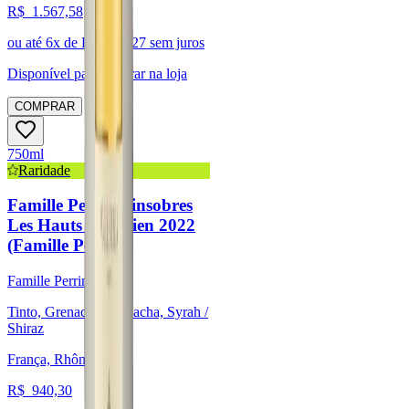
R$
1.567,58
ou até
6
x de R$
261,27
sem juros
Disponível para:
Retirar na loja
COMPRAR
750ml
Raridade
Famille Perrin Vinsobres
Les Hauts de Julien 2022
(Famille Perrin)
Famille Perrin
Tinto, Grenache/Garnacha, Syrah /
Shiraz
França, Rhône
R$
940,30