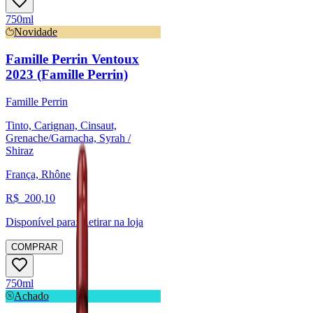
750ml
Novidade
Famille Perrin Ventoux
2023 (Famille Perrin)
Famille Perrin
Tinto, Carignan, Cinsaut,
Grenache/Garnacha, Syrah /
Shiraz
França, Rhône
R$
200,10
Disponível para:
Retirar na loja
COMPRAR
750ml
Achado