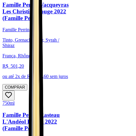
Famille Perrin Vacqueyras
Les Christins Rouge 2022
(Famille Perrin)
Famille Perrin
Tinto, Grenache Noir, Syrah /
Shiraz
França, Rhône
R$
501,20
ou até
2
x de R$
250,60
sem juros
COMPRAR
750ml
Famille Perrin Rasteau
L'Andéol Rouge 2022
(Famille Perrin)