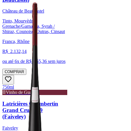
Château de Beaucastel
Tinto, Mourvèdre,
Grenache/Garnacha, Syrah /
Shiraz, Counoise, Outras, Cinsaut
França, Rhône
R$
2.132,14
ou até
6
x de R$
355,36
sem juros
COMPRAR
750ml
Vinho de Guarda
Latricières Chambertin
Grand Cru 2019
(Faiveley)
Faiveley