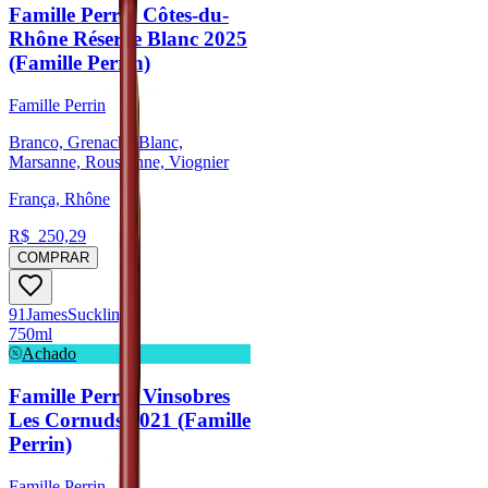
Famille Perrin Côtes-du-
Rhône Réserve Blanc 2025
(Famille Perrin)
Famille Perrin
Branco, Grenache Blanc,
Marsanne, Roussanne, Viognier
França, Rhône
R$
250,29
COMPRAR
91
James
Suckling
750ml
Achado
Famille Perrin Vinsobres
Les Cornuds 2021 (Famille
Perrin)
Famille Perrin