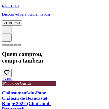
R$
313,01
Disponível para:
Retirar na loja
COMPRAR
Quem comprou,
compra também
750ml
Vinho de Guarda
Châteauneuf-du-Pape
Château de Beaucastel
Rouge 2022 (Château de
Beaucastel)