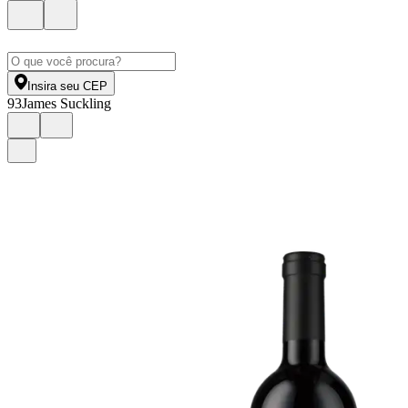
Insira seu CEP
93
James Suckling