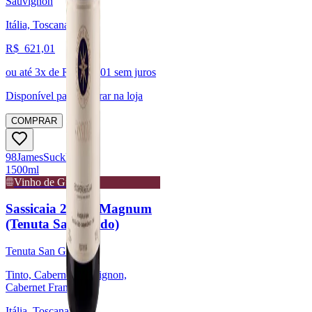
Sauvignon
Itália, Toscana
R$
621,01
ou até
3
x de R$
207,01
sem juros
Disponível para:
Retirar na loja
COMPRAR
98
James
Suckling
1500ml
Vinho de Guarda
Sassicaia 2022 - Magnum
(Tenuta San Guido)
Tenuta San Guido
Tinto, Cabernet Sauvignon,
Cabernet Franc
Itália, Toscana