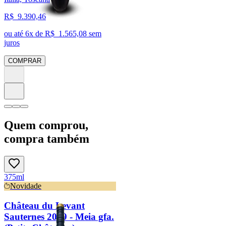
R$
9.390,46
ou até
6
x de R$
1.565,08
sem
juros
COMPRAR
Quem comprou,
compra também
375ml
Novidade
Château du Levant
Sauternes 2019 - Meia gfa.