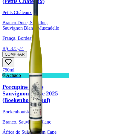
(Petits Châteaux)
Petits Châteaux
Branco Doce, Sémillon,
Sauvignon Blanc, Muscadelle
França, Bordeaux
R$
375,74
COMPRAR
750ml
Achado
Porcupine Ridge
Sauvignon Blanc 2025
(Boekenhoutskloof)
Boekenhoutskloof
Branco, Sauvignon Blanc
África do Sul, Western Cape