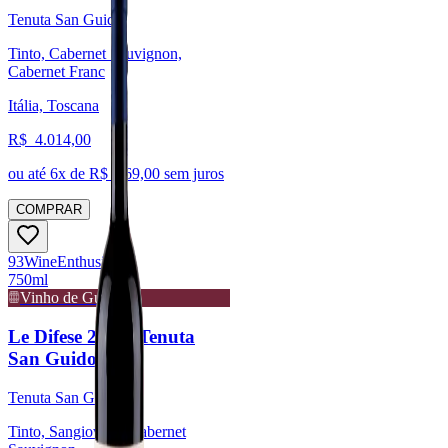
Tenuta San Guido
Tinto, Cabernet Sauvignon,
Cabernet Franc
Itália, Toscana
R$
4.014,00
ou até
6
x de R$
669,00
sem juros
COMPRAR
93
Wine
Enthusiast
750ml
Vinho de Guarda
Le Difese 2023 (Tenuta
San Guido)
Tenuta San Guido
Tinto, Sangiovese, Cabernet