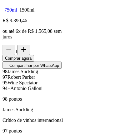
750ml
1500ml
R$
9.390,46
ou até
6
x de
R$ 1.565,08
sem
juros
1
Comprar agora
Compartilhar por WhatsApp
98
James Suckling
97
Robert Parker
95
Wine Spectator
94+
Antonio Galloni
98
pontos
James Suckling
Crítico de vinhos internacional
97
pontos