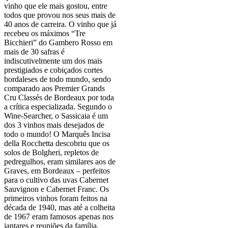
vinho que ele mais gostou, entre
todos que provou nos seus mais de
40 anos de carreira. O vinho que já
recebeu os máximos “Tre
Bicchieri” do Gambero Rosso em
mais de 30 safras é
indiscutivelmente um dos mais
prestigiados e cobiçados cortes
bordaleses de todo mundo, sendo
comparado aos Premier Grands
Cru Classés de Bordeaux por toda
a crítica especializada. Segundo o
Wine-Searcher, o Sassicaia é um
dos 3 vinhos mais desejados de
todo o mundo! O Marquês Incisa
della Rocchetta descobriu que os
solos de Bolgheri, repletos de
pedregulhos, eram similares aos de
Graves, em Bordeaux – perfeitos
para o cultivo das uvas Cabernet
Sauvignon e Cabernet Franc. Os
primeiros vinhos foram feitos na
década de 1940, mas até a colheita
de 1967 eram famosos apenas nos
jantares e reuniões da família.