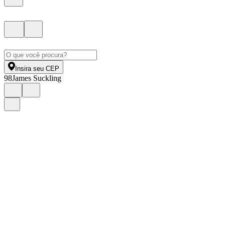
Insira seu CEP
98
James Suckling