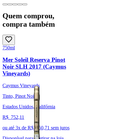
Quem comprou,
compra também
750ml
Mer Soleil Reserva Pinot
Noir SLH 2017 (Caymus
Vineyards)
Caymus Vineyards
Tinto, Pinot Noir
Estados Unidos, Califórnia
R$
752,11
ou até
3
x de R$
250,71
sem juros
Disponível para:
Retirar na loja