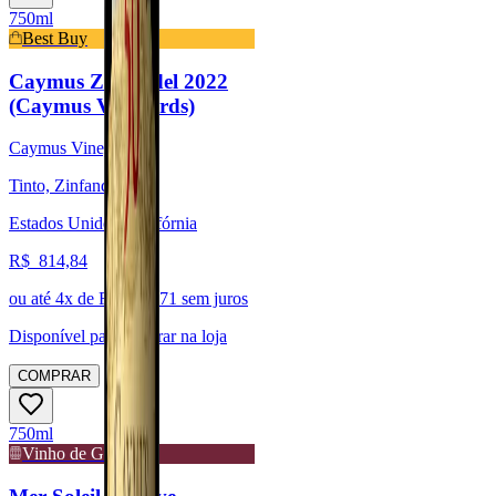
750ml
Best Buy
Caymus Zinfandel 2022
(Caymus Vineyards)
Caymus Vineyards
Tinto, Zinfandel
Estados Unidos, Califórnia
R$
814,84
ou até
4
x de R$
203,71
sem juros
Disponível para:
Retirar na loja
COMPRAR
750ml
Vinho de Guarda