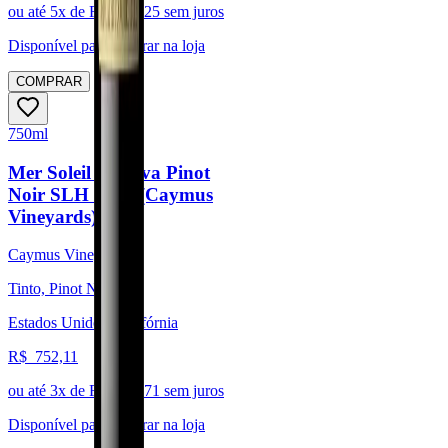
ou até
5
x de R$
238,25
sem juros
Disponível para:
Retirar na loja
COMPRAR
750ml
Mer Soleil Reserva Pinot
Noir SLH 2017 (Caymus
Vineyards)
Caymus Vineyards
Tinto, Pinot Noir
Estados Unidos, Califórnia
R$
752,11
ou até
3
x de R$
250,71
sem juros
Disponível para:
Retirar na loja