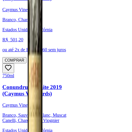
Caymus Vineyards
Branco, Chardonnay
Estados Unidos, Califórnia
R$
501,20
ou até
2
x de R$
250,60
sem juros
COMPRAR
750ml
Conundrum White 2019
(Caymus Vineyards)
Caymus Vineyards
Branco, Sauvignon Blanc, Muscat
Canelli, Chardonnay, Viognier
Estados Unidos, Califórnia