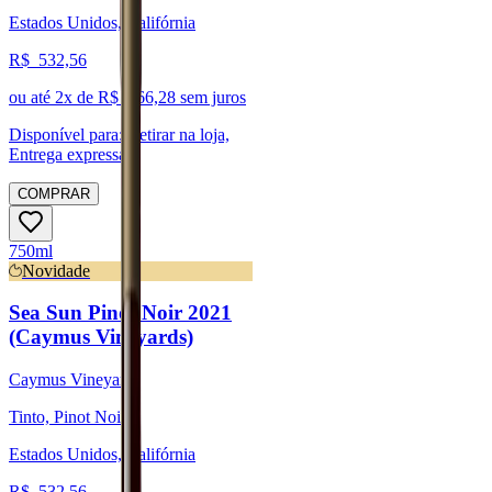
Estados Unidos, Califórnia
R$
532,56
ou até
2
x de R$
266,28
sem juros
Disponível para:
Retirar na loja,
Entrega expressa
COMPRAR
750ml
Novidade
Sea Sun Pinot Noir 2021
(Caymus Vineyards)
Caymus Vineyards
Tinto, Pinot Noir
Estados Unidos, Califórnia
R$
532,56