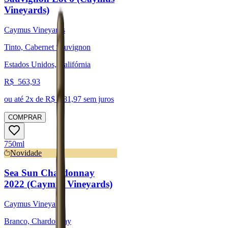
Vineyards)
Caymus Vineyards
Tinto, Cabernet Sauvignon
Estados Unidos, Califórnia
R$
563,93
ou até
2
x de R$
281,97
sem juros
COMPRAR
750ml
Novidade
Sea Sun Chardonnay
2022 (Caymus Vineyards)
Caymus Vineyards
Branco, Chardonnay