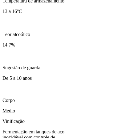
Temperatura de armazenamento
13 a 16°C
Teor alcoólico
14,7
%
Sugestão de guarda
De 5 a 10 anos
Corpo
Médio
Vinificação
Fermentação em tanques de aço
inoxidável com controle de