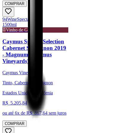
COMPRAR
94
Wine
Spectator
1500ml
Vinho de Guarda
Caymus Special Selection
Cabernet Sauvignon 2019
- Magnum (Caymus
Vineyards)
Caymus Vineyards
Tinto, Cabernet Sauvignon
Estados Unidos, Califórnia
R$
5.205,84
ou até
6
x de R$
867,64
sem juros
COMPRAR