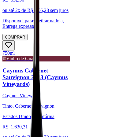
ou até
2
x de R$
266,28
sem juros
Disponível para:
Retirar na loja,
Entrega expressa
COMPRAR
750ml
Vinho de Guarda
Caymus Cabernet
Sauvignon 2023 (Caymus
Vineyards)
Caymus Vineyards
Tinto, Cabernet Sauvignon
Estados Unidos, Califórnia
R$
1.630,31