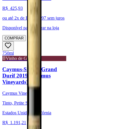
R$
425,93
ou até
2
x de R$
212,97
sem juros
Disponível para:
Retirar na loja
COMPRAR
750ml
Vinho de Guarda
Caymus-Suisun Grand
Durif 2019 (Caymus
Vineyards)
Caymus Vineyards
Tinto, Petite Sirah
Estados Unidos, Califórnia
R$
1.191,21