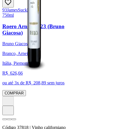
93
James
Suckling
750ml
Roero Arneis 2023 (Bruno
Giacosa)
Bruno Giacosa
Branco, Arneis
Itália, Piemonte
R$
626,66
ou até
3
x de R$
208,89
sem juros
COMPRAR
Código
37818
| Vinho californiano