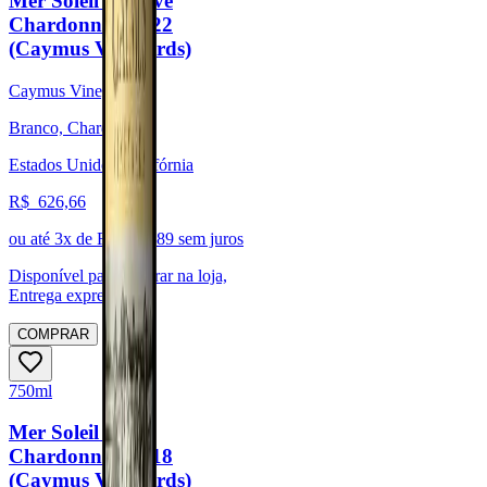
Mer Soleil Reserve
Chardonnay 2022
(Caymus Vineyards)
Caymus Vineyards
Branco, Chardonnay
Estados Unidos, Califórnia
R$
626,66
ou até
3
x de R$
208,89
sem juros
Disponível para:
Retirar na loja,
Entrega expressa
COMPRAR
750ml
Mer Soleil Silver
Chardonnay 2018
(Caymus Vineyards)