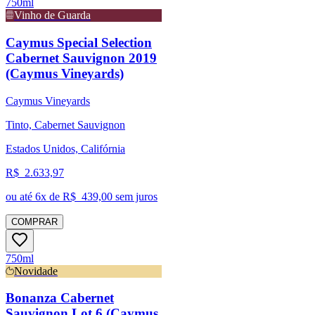
750ml
Vinho de Guarda
Caymus Special Selection
Cabernet Sauvignon 2019
(Caymus Vineyards)
Caymus Vineyards
Tinto, Cabernet Sauvignon
Estados Unidos, Califórnia
R$
2.633,97
ou até
6
x de R$
439,00
sem juros
COMPRAR
750ml
Novidade
Bonanza Cabernet
Sauvignon Lot 6 (Caymus