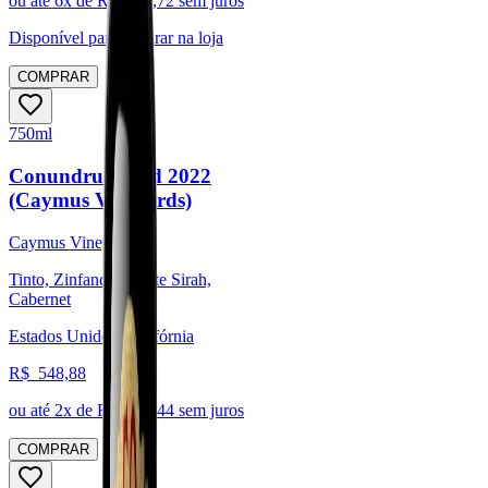
ou até
6
x de R$
271,72
sem juros
Disponível para:
Retirar na loja
COMPRAR
750ml
Conundrum Red 2022
(Caymus Vineyards)
Caymus Vineyards
Tinto, Zinfandel, Petite Sirah,
Cabernet
Estados Unidos, Califórnia
R$
548,88
ou até
2
x de R$
274,44
sem juros
COMPRAR