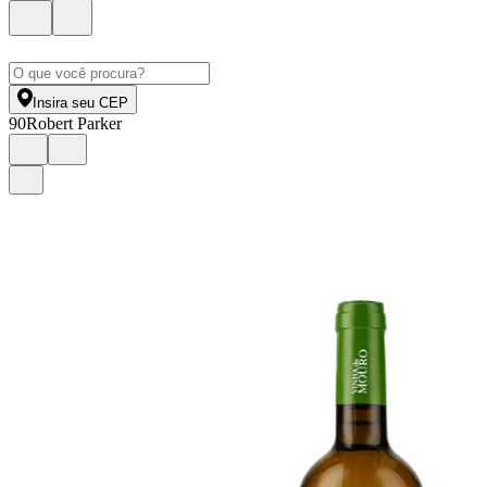
Insira seu CEP
90
Robert Parker