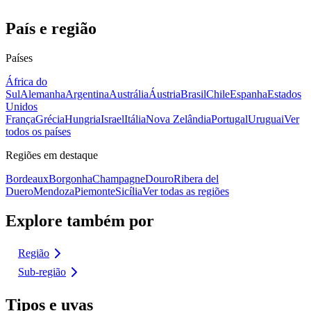
País e região
Países
África do
Sul
Alemanha
Argentina
Austrália
Áustria
Brasil
Chile
Espanha
Estados
Unidos
França
Grécia
Hungria
Israel
Itália
Nova Zelândia
Portugal
Uruguai
Ver
todos os países
Regiões em destaque
Bordeaux
Borgonha
Champagne
Douro
Ribera del
Duero
Mendoza
Piemonte
Sicília
Ver todas as regiões
Explore também por
Região
Sub-região
Tipos e uvas