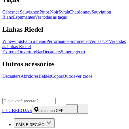
Cabernet Sauvignon
Pinot Noir
Syrah
Chardonnay
Sauvignon
Blanc
Espumantes
Ver todas as taças
Linhas Riedel
Winewings
Fatto a mano
Performance
Sommelier
Veritas
"O"
Ver todas
as linhas Riedel
Extreme
Ouverture
Bar
Decanters
Superleggero
Outros acessórios
Decanters
Abridores
Baldes
Copos
Outros
Ver todos
CLUBE
LOJAS
Insira seu CEP
PAÍS E REGIÃO