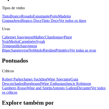
Tipos de vinho
Tinto
Branco
Rosado
Espumante
Porto
Madeira
Grappa
Jerez
Branco Doce
Tinto Doce
Ver todos os tipos
Uvas
Cabernet Sauvignon
Malbec
Chardonnay
Pinot
Noir
Merlot
Carménère
Syrah
Tempranillo
Sauvignon
Blanc
Sangiovese
Nebbiolo
Riesling
Primitivo
Ver todas as uvas
Pontuados
Críticos
Robert Parker
James Suckling
Wine Spectator
Guia
Descorchados
Burghound
Wine Enthusiast
Jancis Robinson
Gambero Rosso
Wine and Spirits
Antonio Galloni
Decanter
Ver todos
os críticos
Explore também por