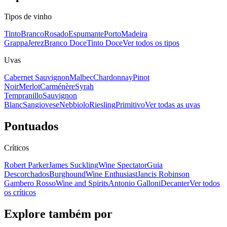
Tipos de vinho
Tinto
Branco
Rosado
Espumante
Porto
Madeira
Grappa
Jerez
Branco Doce
Tinto Doce
Ver todos os tipos
Uvas
Cabernet Sauvignon
Malbec
Chardonnay
Pinot
Noir
Merlot
Carménère
Syrah
Tempranillo
Sauvignon
Blanc
Sangiovese
Nebbiolo
Riesling
Primitivo
Ver todas as uvas
Pontuados
Críticos
Robert Parker
James Suckling
Wine Spectator
Guia
Descorchados
Burghound
Wine Enthusiast
Jancis Robinson
Gambero Rosso
Wine and Spirits
Antonio Galloni
Decanter
Ver todos
os críticos
Explore também por