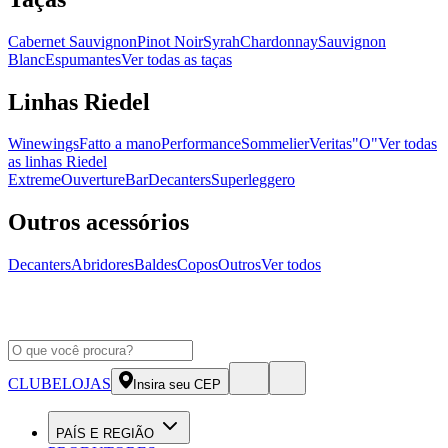
Cabernet Sauvignon
Pinot Noir
Syrah
Chardonnay
Sauvignon
Blanc
Espumantes
Ver todas as taças
Linhas Riedel
Winewings
Fatto a mano
Performance
Sommelier
Veritas
"O"
Ver todas
as linhas Riedel
Extreme
Ouverture
Bar
Decanters
Superleggero
Outros acessórios
Decanters
Abridores
Baldes
Copos
Outros
Ver todos
CLUBE
LOJAS
Insira seu CEP
PAÍS E REGIÃO