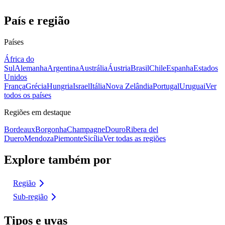
País e região
Países
África do
Sul
Alemanha
Argentina
Austrália
Áustria
Brasil
Chile
Espanha
Estados
Unidos
França
Grécia
Hungria
Israel
Itália
Nova Zelândia
Portugal
Uruguai
Ver
todos os países
Regiões em destaque
Bordeaux
Borgonha
Champagne
Douro
Ribera del
Duero
Mendoza
Piemonte
Sicília
Ver todas as regiões
Explore também por
Região
Sub-região
Tipos e uvas