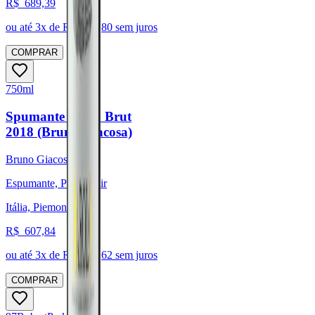
R$
689,39
ou até
3
x de R$
229,80
sem juros
COMPRAR
750ml
Spumante Extra Brut
2018 (Bruno Giacosa)
Bruno Giacosa
Espumante, Pinot Noir
Itália, Piemonte
R$
607,84
ou até
3
x de R$
202,62
sem juros
COMPRAR