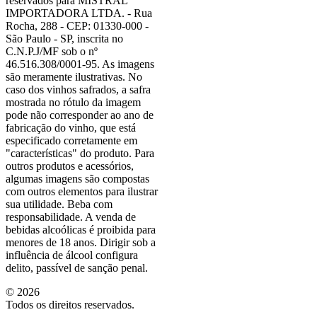
reservados para MISTRAL
IMPORTADORA LTDA. - Rua
Rocha, 288 - CEP: 01330-000 -
São Paulo - SP, inscrita no
C.N.P.J/MF sob o nº
46.516.308/0001-95. As imagens
são meramente ilustrativas. No
caso dos vinhos safrados, a safra
mostrada no rótulo da imagem
pode não corresponder ao ano de
fabricação do vinho, que está
especificado corretamente em
"características"
do produto. Para
outros produtos e acessórios,
algumas imagens são compostas
com outros elementos para ilustrar
sua utilidade. Beba com
responsabilidade. A venda de
bebidas alcoólicas é proibida para
menores de 18 anos. Dirigir sob a
influência de álcool configura
delito, passível de sanção penal.
©
2026
Todos os direitos reservados.