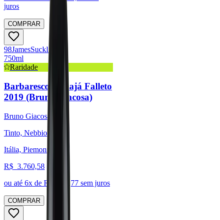
juros
COMPRAR
98
James
Suckling
750ml
Raridade
Barbaresco Rabajá Falleto
2019 (Bruno Giacosa)
Bruno Giacosa
Tinto, Nebbiolo
Itália, Piemonte
R$
3.760,58
ou até
6
x de R$
626,77
sem juros
COMPRAR