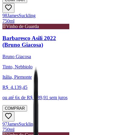
98
James
Suckling
750ml
Vinho de Guarda
Barbaresco Asili 2022
(Bruno Giacosa)
Bruno Giacosa
Tinto, Nebbiolo
Itália, Piemonte
R$
4.139,45
ou até
6
x de R$
689,91
sem juros
COMPRAR
97
James
Suckling
750ml
Vinho de Guarda