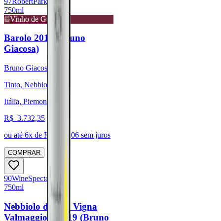
97
Robert
Parker
750ml
Vinho de Guarda
Barolo 2017 (Bruno
Giacosa)
Bruno Giacosa
Tinto, Nebbiolo
Itália, Piemonte
R$
3.732,35
ou até
6
x de R$
622,06
sem juros
COMPRAR
90
Wine
Spectator
750ml
Nebbiolo d'Alba Vigna
Valmaggiore 2019 (Bruno