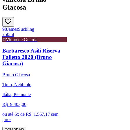
Giacosa
98
James
Suckling
750ml
Vinho de Guarda
Barbaresco Asili Riserva
Falletto 2020 (Bruno
Giacosa)
Bruno Giacosa
Tinto, Nebbiolo
Itália, Piemonte
R$
9.403,00
ou até
6
x de R$
1.567,17
sem
juros
COMPRAR