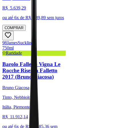
R$
5.639,29
ou até
6
x de R$
939,89
sem juros
COMPRAR
98
James
Suckling
750ml
Raridade
Barolo Falletto Vigna Le
Rocche Riserva Falletto
2017 (Bruno Giacosa)
Bruno Giacosa
Tinto, Nebbiolo
Itália, Piemonte
R$
11.912,14
ou até
6
x de R$
1.985,36
sem