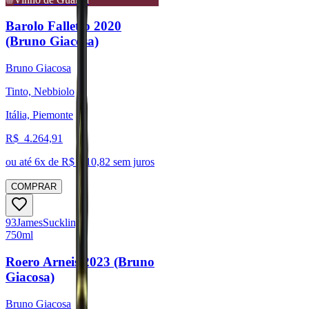
Barolo Falletto 2020
(Bruno Giacosa)
Bruno Giacosa
Tinto, Nebbiolo
Itália, Piemonte
R$
4.264,91
ou até
6
x de R$
710,82
sem juros
COMPRAR
93
James
Suckling
750ml
Roero Arneis 2023 (Bruno
Giacosa)
Bruno Giacosa