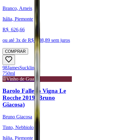
Branco, Arneis
Itália, Piemonte
R$
626,66
ou até
3
x de R$
208,89
sem juros
COMPRAR
98
James
Suckling
750ml
Vinho de Guarda
Barolo Falletto Vigna Le
Rocche 2019 (Bruno
Giacosa)
Bruno Giacosa
Tinto, Nebbiolo
Itália, Piemonte