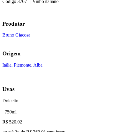
Código
37671
| Vinho italiano
Produtor
Bruno Giacosa
Origem
Itália
,
Piemonte
,
Alba
Uvas
Dolcetto
750ml
R$
520,02
ou até
2
x de
R$ 260,01
sem juros