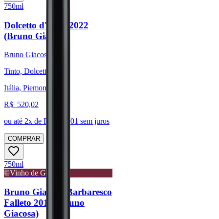
750ml
Dolcetto d'Alba 2022
(Bruno Giacosa)
Bruno Giacosa
Tinto, Dolcetto
Itália, Piemonte
R$
520,02
ou até
2
x de R$
260,01
sem juros
COMPRAR
750ml
Vinho de Guarda
Bruno Giacosa Barbaresco
Falleto 2018 (Bruno
Giacosa)