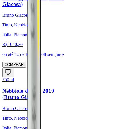
Giacosa)
Bruno Giacosa
Tinto, Nebbiolo
Itália, Piemonte
R$
940,30
ou até
4
x de R$
235,08
sem juros
COMPRAR
750ml
Nebbiolo d'Alba 2019
(Bruno Giacosa)
Bruno Giacosa
Tinto, Nebbiolo
Itália, Piemonte