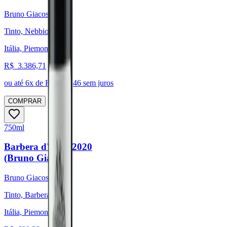
Bruno Giacosa
Tinto, Nebbiolo
Itália, Piemonte
R$
3.386,71
ou até
6
x de R$
564,46
sem juros
COMPRAR
750ml
Barbera d'Alba 2020
(Bruno Giacosa)
Bruno Giacosa
Tinto, Barbera
Itália, Piemonte