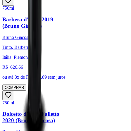
750ml
Barbera d'Alba 2019
(Bruno Giacosa)
Bruno Giacosa
Tinto, Barbera
Itália, Piemonte
R$
626,66
ou até
3
x de R$
208,89
sem juros
COMPRAR
750ml
Dolcetto d'Alba Falletto
2020 (Bruno Giacosa)