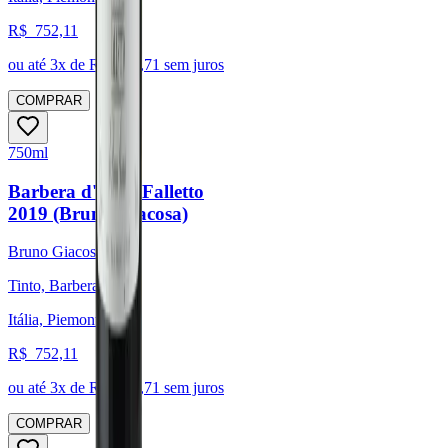
R$
752,11
ou até
3
x de R$
250,71
sem juros
COMPRAR
750ml
Barbera d'Alba Falletto
2019 (Bruno Giacosa)
Bruno Giacosa
Tinto, Barbera
Itália, Piemonte
R$
752,11
ou até
3
x de R$
250,71
sem juros
COMPRAR