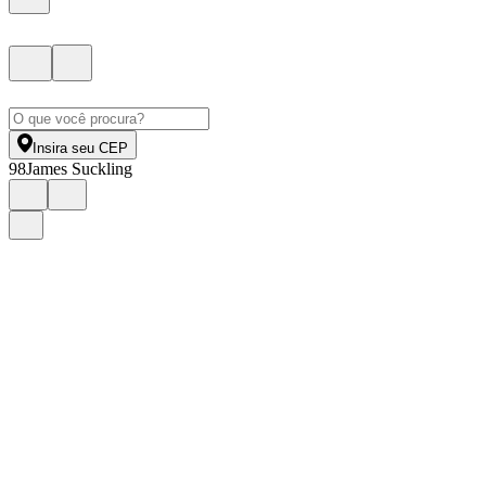
Insira seu CEP
98
James Suckling