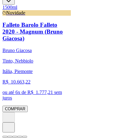
1500ml
Novidade
Falleto Barolo Falleto
2020 - Magnum (Bruno
Giacosa)
Bruno Giacosa
Tinto, Nebbiolo
Itália, Piemonte
R$
10.663,22
ou até
6
x de R$
1.777,21
sem
juros
COMPRAR