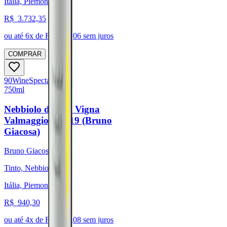
Itália, Piemonte
R$
3.732,35
ou até
6
x de R$
622,06
sem juros
COMPRAR
90
Wine
Spectator
750ml
Nebbiolo d'Alba Vigna
Valmaggiore 2019 (Bruno
Giacosa)
Bruno Giacosa
Tinto, Nebbiolo
Itália, Piemonte
R$
940,30
ou até
4
x de R$
235,08
sem juros