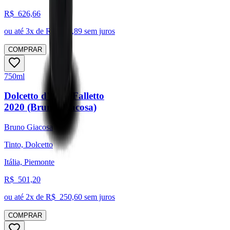
R$
626,66
ou até
3
x de R$
208,89
sem juros
COMPRAR
750ml
Dolcetto d'Alba Falletto
2020 (Bruno Giacosa)
Bruno Giacosa
Tinto, Dolcetto
Itália, Piemonte
R$
501,20
ou até
2
x de R$
250,60
sem juros
COMPRAR