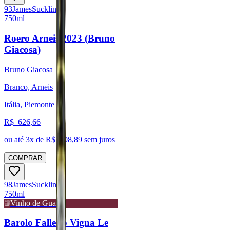
93
James
Suckling
750ml
Roero Arneis 2023 (Bruno
Giacosa)
Bruno Giacosa
Branco, Arneis
Itália, Piemonte
R$
626,66
ou até
3
x de R$
208,89
sem juros
COMPRAR
98
James
Suckling
750ml
Vinho de Guarda
Barolo Falletto Vigna Le