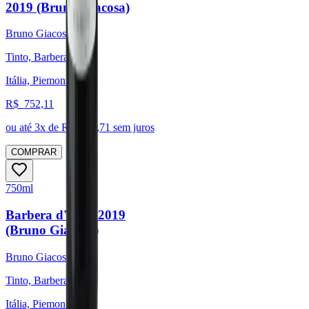
2019 (Bruno Giacosa)
Bruno Giacosa
Tinto, Barbera
Itália, Piemonte
R$
752,11
ou até
3
x de R$
250,71
sem juros
COMPRAR
750ml
Barbera d'Alba 2019
(Bruno Giacosa)
Bruno Giacosa
Tinto, Barbera
Itália, Piemonte