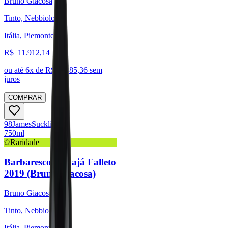
Bruno Giacosa
Tinto, Nebbiolo
Itália, Piemonte
R$
11.912,14
ou até
6
x de R$
1.985,36
sem
juros
COMPRAR
98
James
Suckling
750ml
Raridade
Barbaresco Rabajá Falleto
2019 (Bruno Giacosa)
Bruno Giacosa
Tinto, Nebbiolo
Itália, Piemonte