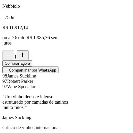
Nebbiolo
750ml
R$
11.912,14
ou até
6
x de
R$ 1.985,36
sem
juros
1
Comprar agora
Compartilhar por WhatsApp
98
James Suckling
97
Robert Parker
97
Wine Spectator
“
Um vinho denso e intenso,
estruturado por camadas de taninos
muito finos.
”
James Suckling
Crítico de vinhos internacional