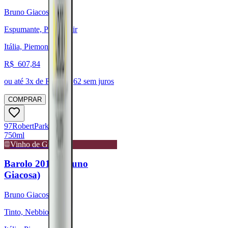
Bruno Giacosa
Espumante, Pinot Noir
Itália, Piemonte
R$
607,84
ou até
3
x de R$
202,62
sem juros
COMPRAR
97
Robert
Parker
750ml
Vinho de Guarda
Barolo 2017 (Bruno
Giacosa)
Bruno Giacosa
Tinto, Nebbiolo