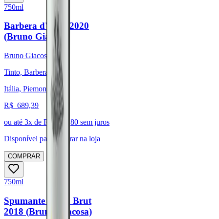
750ml
Barbera d'Alba 2020
(Bruno Giacosa)
Bruno Giacosa
Tinto, Barbera
Itália, Piemonte
R$
689,39
ou até
3
x de R$
229,80
sem juros
Disponível para:
Retirar na loja
COMPRAR
750ml
Spumante Extra Brut
2018 (Bruno Giacosa)