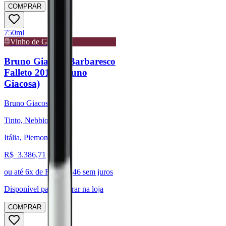
COMPRAR
750ml
Vinho de Guarda
Bruno Giacosa Barbaresco
Falleto 2018 (Bruno
Giacosa)
Bruno Giacosa
Tinto, Nebbiolo
Itália, Piemonte
R$
3.386,71
ou até
6
x de R$
564,46
sem juros
Disponível para:
Retirar na loja
COMPRAR