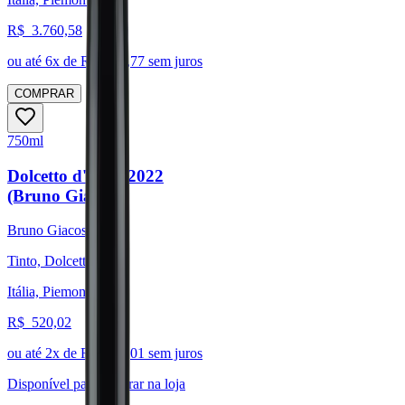
R$
3.760,58
ou até
6
x de R$
626,77
sem juros
COMPRAR
750ml
Dolcetto d'Alba 2022
(Bruno Giacosa)
Bruno Giacosa
Tinto, Dolcetto
Itália, Piemonte
R$
520,02
ou até
2
x de R$
260,01
sem juros
Disponível para:
Retirar na loja