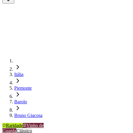
Itália
Piemonte
Barolo
Bruno Giacosa
Raridade
Vinho de
Guarda
Clássico