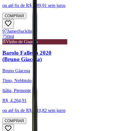
ou até
6
x de R$
689,91
sem juros
COMPRAR
97
James
Suckling
750ml
Vinho de Guarda
Barolo Falletto 2020
(Bruno Giacosa)
Bruno Giacosa
Tinto, Nebbiolo
Itália, Piemonte
R$
4.264,91
ou até
6
x de R$
710,82
sem juros
COMPRAR