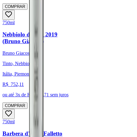
COMPRAR
750ml
Nebbiolo d'Alba 2019
(Bruno Giacosa)
Bruno Giacosa
Tinto, Nebbiolo
Itália, Piemonte
R$
752,11
ou até
3
x de R$
250,71
sem juros
COMPRAR
750ml
Barbera d'Alba Falletto