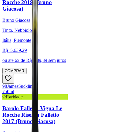
Rocche 2019 (Bruno
Giacosa)
Bruno Giacosa
Tinto, Nebbiolo
Itália, Piemonte
R$
5.639,29
ou até
6
x de R$
939,89
sem juros
COMPRAR
98
James
Suckling
750ml
Raridade
Barolo Falletto Vigna Le
Rocche Riserva Falletto
2017 (Bruno Giacosa)