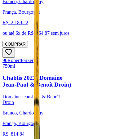
Branco, Chardonnay
França, Bourgogne
R$
2.189,22
ou até
6
x de R$
364,87
sem juros
COMPRAR
90
Robert
Parker
750ml
Chablis 2023 (Domaine
Jean-Paul & Benoît Droin)
Domaine Jean-Paul & Benoît
Droin
Branco, Chardonnay
França, Bourgogne
R$
814,84