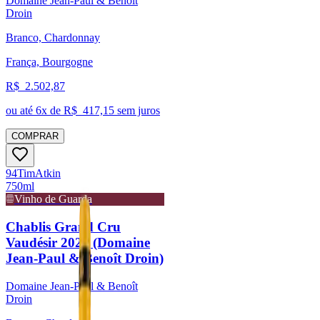
Domaine Jean-Paul & Benoît
Droin
Branco, Chardonnay
França, Bourgogne
R$
2.502,87
ou até
6
x de R$
417,15
sem juros
COMPRAR
94
Tim
Atkin
750ml
Vinho de Guarda
Chablis Grand Cru
Vaudésir 2023 (Domaine
Jean-Paul & Benoît Droin)
Domaine Jean-Paul & Benoît
Droin