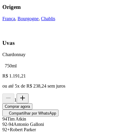
Origem
França
,
Bourgogne
,
Chablis
Uvas
Chardonnay
750ml
R$
1.191,21
ou até
5
x de
R$ 238,24
sem juros
1
Comprar agora
Compartilhar por WhatsApp
94
Tim Atkin
92-94
Antonio Galloni
92+
Robert Parker