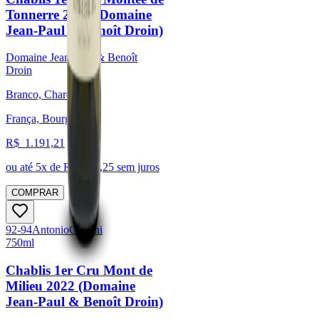
Tonnerre 2021 (Domaine
Jean-Paul & Benoît Droin)
Domaine Jean-Paul & Benoît
Droin
Branco, Chardonnay
França, Bourgogne
R$
1.191,21
ou até
5
x de R$
238,25
sem juros
COMPRAR
92-94
Antonio
Galloni
750ml
Chablis 1er Cru Mont de
Milieu 2022 (Domaine
Jean-Paul & Benoît Droin)