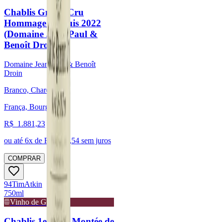
Chablis Grand Cru
Hommage à Louis 2022
(Domaine Jean-Paul &
Benoît Droin)
Domaine Jean-Paul & Benoît
Droin
Branco, Chardonnay
França, Bourgogne
R$
1.881,23
ou até
6
x de R$
313,54
sem juros
COMPRAR
94
Tim
Atkin
750ml
Vinho de Guarda
Chablis 1er Cru Montée de