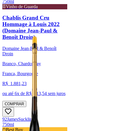
750ml
Vinho de Guarda
Chablis Grand Cru
Hommage à Louis 2022
(Domaine Jean-Paul &
Benoît Droin)
Domaine Jean-Paul & Benoît
Droin
Branco, Chardonnay
França, Bourgogne
R$
1.881,23
ou até
6
x de R$
313,54
sem juros
COMPRAR
92
James
Suckling
750ml
Best Buy