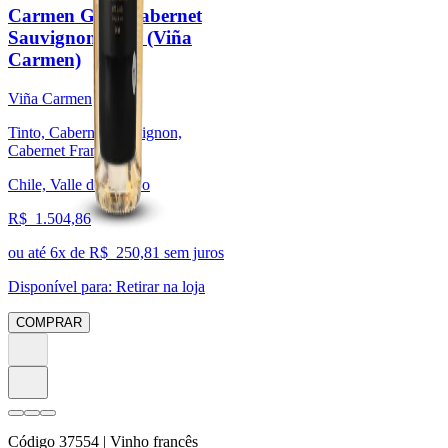
Carmen Gold Cabernet
Sauvignon 2018 (Viña
Carmen)
Viña Carmen
Tinto, Cabernet Sauvignon,
Cabernet Franc
Chile, Valle del Maipo
R$
1.504,86
ou até
6
x de R$
250,81
sem juros
Disponível para:
Retirar na loja
COMPRAR
Código
37554
| Vinho francês