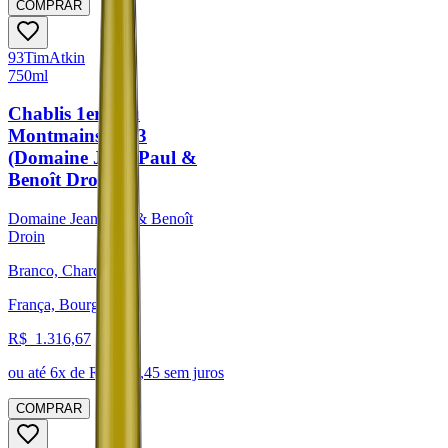
COMPRAR
93
Tim
Atkin
750ml
Chablis 1er Cru
Montmains 2023
(Domaine Jean-Paul &
Benoît Droin)
Domaine Jean-Paul & Benoît
Droin
Branco, Chardonnay
França, Bourgogne
R$
1.316,67
ou até
6
x de R$
219,45
sem juros
COMPRAR