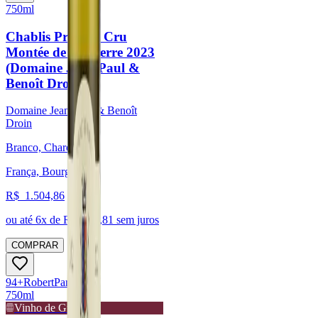
750ml
Chablis Premier Cru
Montée de Tonnerre 2023
(Domaine Jean-Paul &
Benoît Droin)
Domaine Jean-Paul & Benoît
Droin
Branco, Chardonnay
França, Bourgogne
R$
1.504,86
ou até
6
x de R$
250,81
sem juros
COMPRAR
94
+
Robert
Parker
750ml
Vinho de Guarda