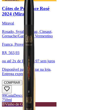
Côtes de Provence Rosé
2024 (Miraval)
Miraval
Rosado, Syrah / Shiraz, Cinsaut,
Grenache/Garnacha, Vermentino
França, Provence
R$
563,93
ou até
2
x de R$
281,97
sem juros
Disponível para:
Retirar na loja,
Entrega expressa
COMPRAR
99
Guia
Descorchados
750ml
Vinho de Guarda