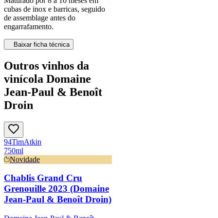
Maturado por 8 a 10 meses em
cubas de inox e barricas, seguido
de assemblage antes do
engarrafamento.
Baixar ficha técnica
Outros vinhos da
vinícola Domaine
Jean-Paul & Benoît
Droin
94
Tim
Atkin
750ml
Novidade
Chablis Grand Cru
Grenouille 2023 (Domaine
Jean-Paul & Benoît Droin)