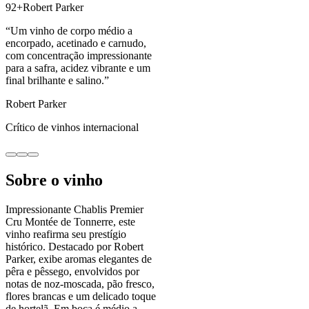
92+
Robert Parker
“
Um vinho de corpo médio a
encorpado, acetinado e carnudo,
com concentração impressionante
para a safra, acidez vibrante e um
final brilhante e salino.
”
Robert Parker
Crítico de vinhos internacional
Sobre o vinho
Impressionante Chablis Premier
Cru Montée de Tonnerre, este
vinho reafirma seu prestígio
histórico. Destacado por Robert
Parker, exibe aromas elegantes de
pêra e pêssego, envolvidos por
notas de noz-moscada, pão fresco,
flores brancas e um delicado toque
de hortelã. Em boca é médio a