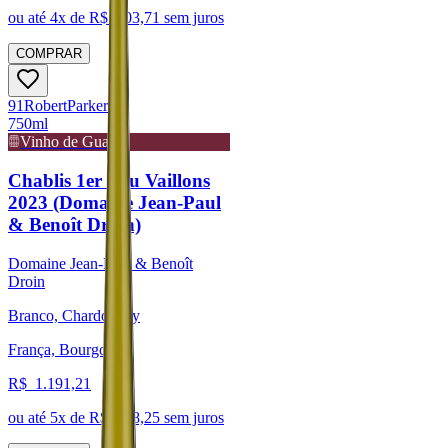
ou até
4
x de R$
203,71
sem juros
COMPRAR
91
Robert
Parker
750ml
Vinho de Guarda
Chablis 1er Cru Vaillons
2023 (Domaine Jean-Paul
& Benoît Droin)
Domaine Jean-Paul & Benoît
Droin
Branco, Chardonnay
França, Bourgogne
R$
1.191,21
ou até
5
x de R$
238,25
sem juros