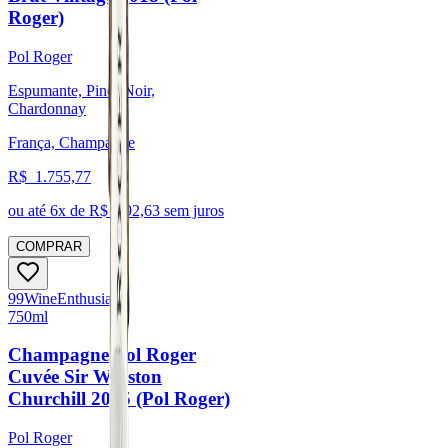
Roger)
Pol Roger
Espumante, Pinot Noir,
Chardonnay
França, Champagne
R$
1.755,77
ou até
6
x de R$
292,63
sem juros
COMPRAR
99
Wine
Enthusiast
750ml
Champagne Pol Roger
Cuvée Sir Winston
Churchill 2015 (Pol Roger)
Pol Roger