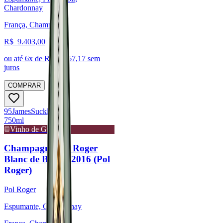
Chardonnay
França, Champagne
R$
9.403,00
ou até
6
x de R$
1.567,17
sem
juros
COMPRAR
95
James
Suckling
750ml
Vinho de Guarda
Champagne Pol Roger
Blanc de Blancs 2016 (Pol
Roger)
Pol Roger
Espumante, Chardonnay