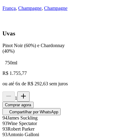
França
,
Champagne
,
Champagne
Uvas
Pinot Noir (60%) e Chardonnay
(40%)
750ml
R$
1.755,77
ou até
6
x de
R$ 292,63
sem juros
1
Comprar agora
Compartilhar por WhatsApp
94
James Suckling
93
Wine Spectator
93
Robert Parker
93
Antonio Galloni