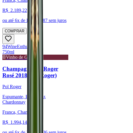
França, Champagne
R$
2.189,22
ou até
6
x de R$
364,87
sem juros
COMPRAR
94
Wine
Enthusiast
750ml
Vinho de Guarda
Champagne Pol Roger
Rosé 2018 (Pol Roger)
Pol Roger
Espumante, Pinot Noir,
Chardonnay
França, Champagne
R$
1.994,14
ou até
6
x de R$
332,36
sem juros