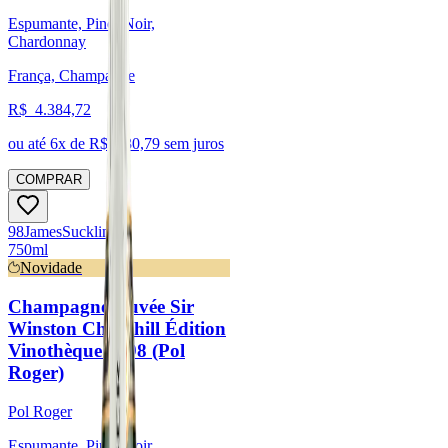
Espumante, Pinot Noir,
Chardonnay
França, Champagne
R$
4.384,72
ou até
6
x de R$
730,79
sem juros
COMPRAR
98
James
Suckling
750ml
Novidade
Champagne Cuvée Sir
Winston Churchill Édition
Vinothèque 1998 (Pol
Roger)
Pol Roger
Espumante, Pinot Noir,