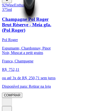
92
Wine
Enthusiast
375ml
Champagne Pol Roger
Brut Réserve - Meia gfa.
(Pol Roger)
Pol Roger
Espumante, Chardonnay, Pinot
Noir, Muscat a petit grains
França, Champagne
R$
752,11
ou até
3
x de R$
250,71
sem juros
Disponível para:
Retirar na loja
COMPRAR