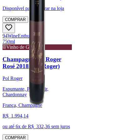
Disponível para:
Retirar na loja
COMPRAR
94
Wine
Enthusiast
750ml
Vinho de Guarda
Champagne Pol Roger
Rosé 2018 (Pol Roger)
Pol Roger
Espumante, Pinot Noir,
Chardonnay
França, Champagne
R$
1.994,14
ou até
6
x de R$
332,36
sem juros
COMPRAR