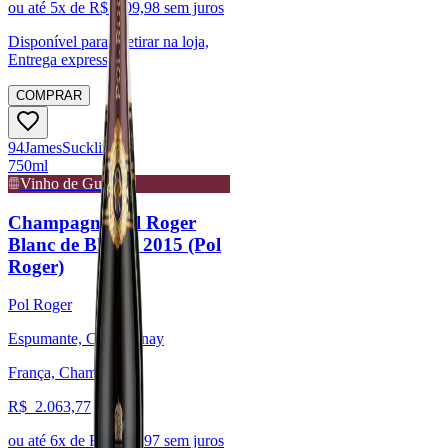
ou até
5
x de R$
209,98
sem juros
Disponível para:
Retirar na loja,
Entrega expressa
COMPRAR
94
James
Suckling
750ml
Vinho de Guarda
Champagne Pol Roger
Blanc de Blancs 2015 (Pol
Roger)
Pol Roger
Espumante, Chardonnay
França, Champagne
R$
2.063,77
ou até
6
x de R$
343,97
sem juros