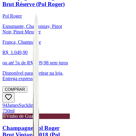
Brut Réserve (Pol Roger)
Pol Roger
Espumante, Chardonnay, Pinot
Noir, Pinot Meunier
França, Champagne
R$
1.049,90
ou até
5
x de R$
209,98
sem juros
Disponível para:
Retirar na loja,
Entrega expressa
COMPRAR
94
James
Suckling
750ml
Vinho de Guarda
Champagne Pol Roger
Brut Vintage 2018 (Pol