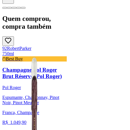
Quem comprou,
compra também
92
Robert
Parker
750ml
Best Buy
Champagne Pol Roger
Brut Réserve (Pol Roger)
Pol Roger
Espumante, Chardonnay, Pinot
Noir, Pinot Meunier
França, Champagne
R$
1.049,90