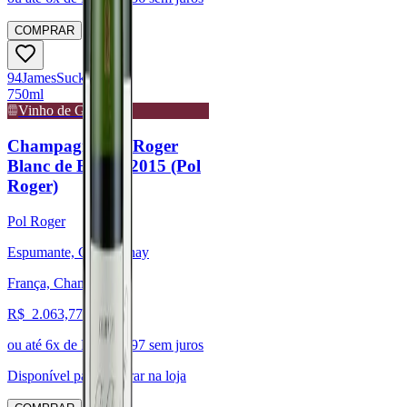
COMPRAR
94
James
Suckling
750ml
Vinho de Guarda
Champagne Pol Roger
Blanc de Blancs 2015 (Pol
Roger)
Pol Roger
Espumante, Chardonnay
França, Champagne
R$
2.063,77
ou até
6
x de R$
343,97
sem juros
Disponível para:
Retirar na loja