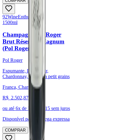
COMPRAR
92
Wine
Enthusiast
1500ml
Champagne Pol Roger
Brut Réserve - Magnum
(Pol Roger)
Pol Roger
Espumante, Pinot Noir,
Chardonnay, Muscat a petit grains
França, Champagne
R$
2.502,87
ou até
6
x de R$
417,15
sem juros
Disponível para:
Entrega expressa
COMPRAR