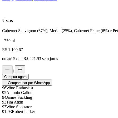
Uvas
Cabernet Sauvignon (67%), Merlot (25%), Cabernet Franc (6%) e Pet
750ml
R$
1.109,67
ou até
5
x de
R$ 221,93
sem juros
1
Comprar agora
Compartilhar por WhatsApp
96
Wine Enthusiast
95
Antonio Galloni
94
James Suckling
93
Tim Atkin
93
Wine Spectator
91-93
Robert Parker