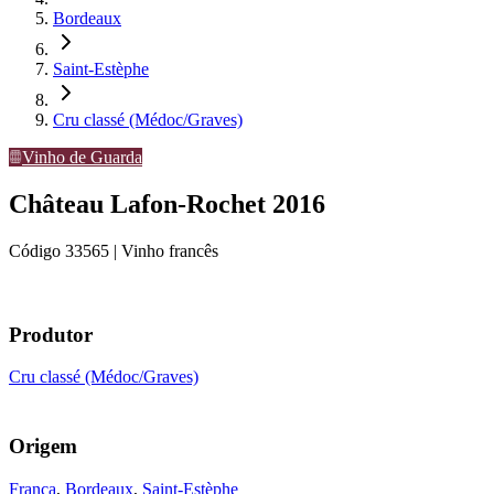
Bordeaux
Saint-Estèphe
Cru classé (Médoc/Graves)
Vinho de Guarda
Château Lafon-Rochet 2016
Código
33565
| Vinho francês
Produtor
Cru classé (Médoc/Graves)
Origem
França
,
Bordeaux
,
Saint-Estèphe