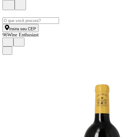
Insira seu CEP
96
Wine Enthusiast