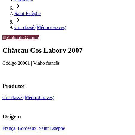
Saint-Estèphe
Cru classé (Médoc/Graves)
Vinho de Guarda
Château Cos Labory 2007
Código
20001
| Vinho francês
Produtor
Cru classé (Médoc/Graves)
Origem
França
,
Bordeaux
,
Saint-Estèphe