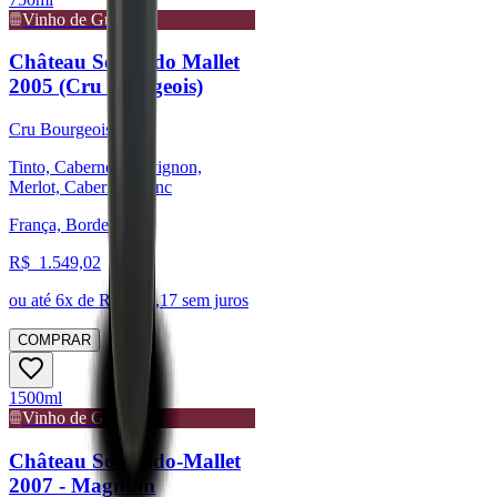
Vinho de Guarda
Château Sociando Mallet
2005 (Cru bourgeois)
Cru Bourgeois
Tinto, Cabernet Sauvignon,
Merlot, Cabernet Franc
França, Bordeaux
R$
1.549,02
ou até
6
x de R$
258,17
sem juros
COMPRAR
1500ml
Vinho de Guarda
Château Sociando-Mallet
2007 - Magnum