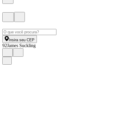
Insira seu CEP
92
James Suckling