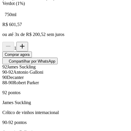
Verdot (1%)
750ml
R$
601,57
ou até
3
x de
R$ 200,52
sem juros
1
Comprar agora
Compartilhar por WhatsApp
92
James Suckling
90-92
Antonio Galloni
90
Decanter
88-90
Robert Parker
92
pontos
James Suckling
Crítico de vinhos internacional
90-92
pontos