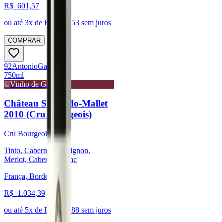
R$
601,57
ou até
3
x de R$
200,53
sem juros
COMPRAR
92
Antonio
Galloni
750ml
Vinho de Guarda
Château Sociando-Mallet
2010 (Cru Bourgeois)
Cru Bourgeois
Tinto, Cabernet Sauvignon,
Merlot, Cabernet Franc
França, Bordeaux
R$
1.034,39
ou até
5
x de R$
206,88
sem juros