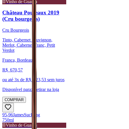
Vinho de Guarda
Château Poujeaux 2019
(Cru bourgeois)
Cru Bourgeois
Tinto, Cabernet Sauvignon,
Merlot, Cabernet Franc, Petit
Verdot
França, Bordeaux
R$
670,57
ou até
3
x de R$
223,53
sem juros
Disponível para:
Retirar na loja
COMPRAR
95-96
James
Suckling
750ml
Vinho de Guarda