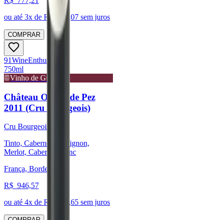
R$
777,21
ou até
3
x de R$
259,07
sem juros
COMPRAR
91
Wine
Enthusiast
750ml
Vinho de Guarda
Château Ormes de Pez
2011 (Cru Bourgeois)
Cru Bourgeois
Tinto, Cabernet Sauvignon,
Merlot, Cabernet Franc
França, Bordeaux
R$
946,57
ou até
4
x de R$
236,65
sem juros
COMPRAR