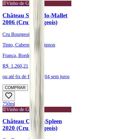
Vinho de Guarda
Château Sociando-Mallet
2006 (Cru Bourgeois)
Cru Bourgeois
Tinto, Cabernet Sauvignon
França, Bordeaux
R$
1.260,21
ou até
6
x de R$
210,04
sem juros
COMPRAR
750ml
Vinho de Guarda
Château Chasse-Spleen
2020 (Cru Bourgeois)