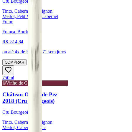
Cru Bourgeois
Tinto, Cabernet Sauvignon,
Merlot, Petit Verdot, Cabernet
Franc
França, Bordeaux
R$
814,84
ou até
4
x de R$
203,71
sem juros
COMPRAR
750ml
Vinho de Guarda
Château Ormes de Pez
2018 (Cru Bourgeois)
Cru Bourgeois
Tinto, Cabernet Sauvignon,
Merlot, Cabernet Franc