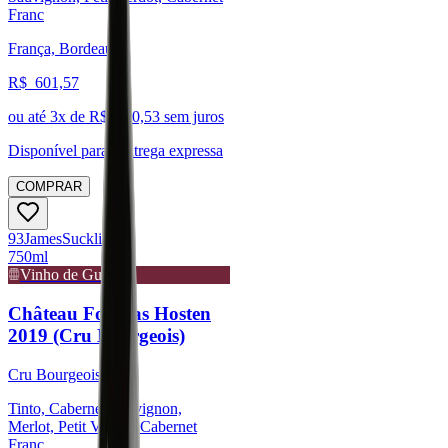
Franc
França, Bordeaux
R$
601,57
ou até
3
x de R$
200,53
sem juros
Disponível para:
Entrega expressa
COMPRAR
93
James
Suckling
750ml
Vinho de Guarda
Château Fourcas Hosten
2019 (Cru Bourgeois)
Cru Bourgeois
Tinto, Cabernet Sauvignon,
Merlot, Petit Verdot, Cabernet
Franc