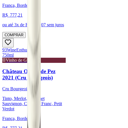
França, Bordeaux
R$
777,21
ou até
3
x de R$
259,07
sem juros
COMPRAR
93
Wine
Enthusiast
750ml
Vinho de Guarda
Château Ormes de Pez
2021 (Cru Bourgeois)
Cru Bourgeois
Tinto, Merlot, Cabernet
Sauvignon, Cabernet Franc, Petit
Verdot
França, Bordeaux