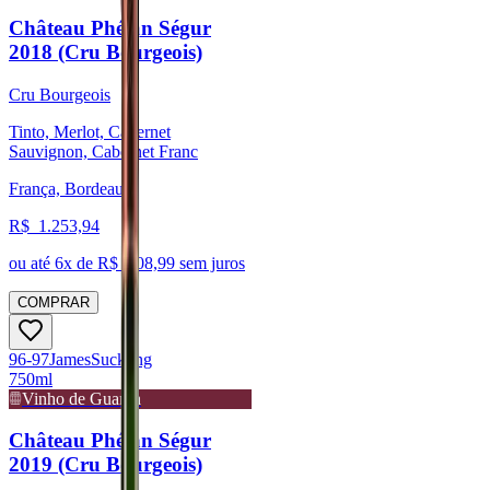
Château Phélan Ségur
2018 (Cru Bourgeois)
Cru Bourgeois
Tinto, Merlot, Cabernet
Sauvignon, Cabernet Franc
França, Bordeaux
R$
1.253,94
ou até
6
x de R$
208,99
sem juros
COMPRAR
96-97
James
Suckling
750ml
Vinho de Guarda
Château Phélan Ségur
2019 (Cru Bourgeois)