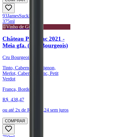
93
James
Suckling
375ml
Vinho de Guarda
Château Potensac 2021 -
Meia gfa. (Cru Bourgeois)
Cru Bourgeois
Tinto, Cabernet Sauvignon,
Merlot, Cabernet Franc, Petit
Verdot
França, Bordeaux
R$
438,47
ou até
2
x de R$
219,24
sem juros
COMPRAR
750ml