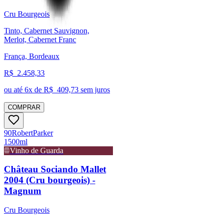
Cru Bourgeois
Tinto, Cabernet Sauvignon,
Merlot, Cabernet Franc
França, Bordeaux
R$
2.458,33
ou até
6
x de R$
409,73
sem juros
COMPRAR
90
Robert
Parker
1500ml
Vinho de Guarda
Château Sociando Mallet
2004 (Cru bourgeois) -
Magnum
Cru Bourgeois