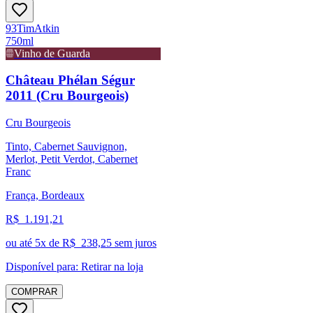
93
Tim
Atkin
750ml
Vinho de Guarda
Château Phélan Ségur
2011 (Cru Bourgeois)
Cru Bourgeois
Tinto, Cabernet Sauvignon,
Merlot, Petit Verdot, Cabernet
Franc
França, Bordeaux
R$
1.191,21
ou até
5
x de R$
238,25
sem juros
Disponível para:
Retirar na loja
COMPRAR