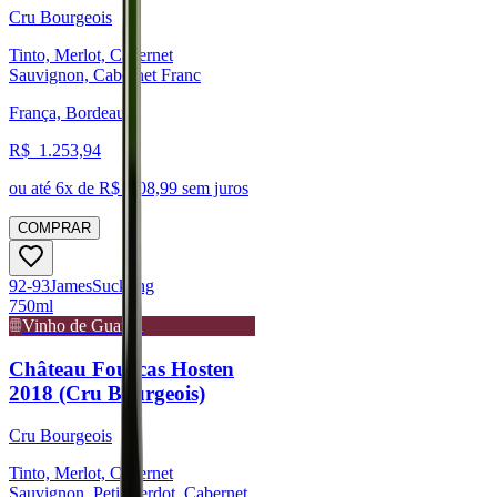
Cru Bourgeois
Tinto, Merlot, Cabernet
Sauvignon, Cabernet Franc
França, Bordeaux
R$
1.253,94
ou até
6
x de R$
208,99
sem juros
COMPRAR
92-93
James
Suckling
750ml
Vinho de Guarda
Château Fourcas Hosten
2018 (Cru Bourgeois)
Cru Bourgeois
Tinto, Merlot, Cabernet
Sauvignon, Petit Verdot, Cabernet