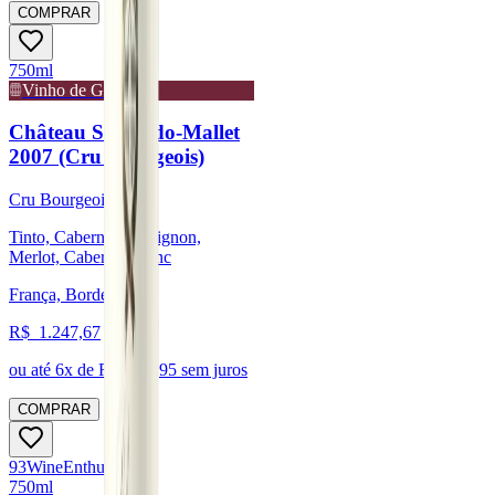
COMPRAR
750ml
Vinho de Guarda
Château Sociando-Mallet
2007 (Cru Bourgeois)
Cru Bourgeois
Tinto, Cabernet Sauvignon,
Merlot, Cabernet Franc
França, Bordeaux
R$
1.247,67
ou até
6
x de R$
207,95
sem juros
COMPRAR
93
Wine
Enthusiast
750ml