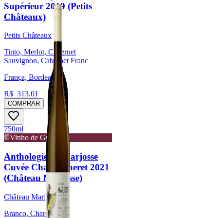
Supérieur 2019 (Petits
Châteaux)
Petits Châteaux
Tinto, Merlot, Cabernet
Sauvignon, Cabernet Franc
França, Bordeaux
R$
313,01
COMPRAR
750ml
Vinho de Guarda
Anthologie de Marjosse
Cuvée Chardonneret 2021
(Château Marjosse)
Château Marjosse
Branco, Chardonnay