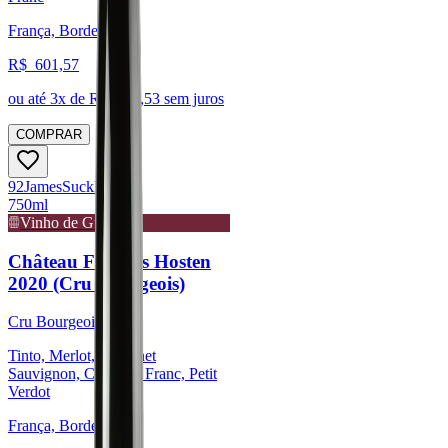
França, Bordeaux
R$
601,57
ou até
3
x de R$
200,53
sem juros
COMPRAR
92
James
Suckling
750ml
Vinho de Guarda
Château Fourcas Hosten
2020 (Cru Bourgeois)
Cru Bourgeois
Tinto, Merlot, Cabernet
Sauvignon, Cabernet Franc, Petit
Verdot
França, Bordeaux