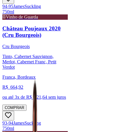
94-95
James
Suckling
750ml
Vinho de Guarda
Château Poujeaux 2020
(Cru Bourgeois)
Cru Bourgeois
Tinto, Cabernet Sauvignon,
Merlot, Cabernet Franc, Petit
Verdot
França, Bordeaux
R$
664,92
ou até
3
x de R$
221,64
sem juros
COMPRAR
93-94
James
Suckling
750ml