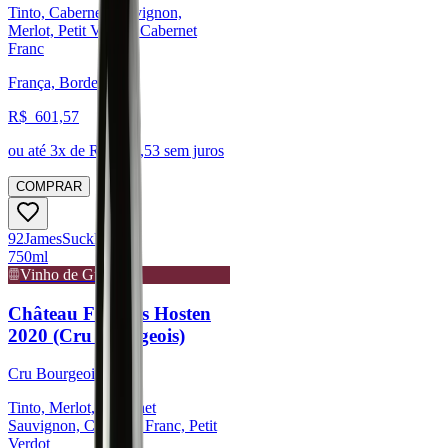
Tinto, Cabernet Sauvignon,
Merlot, Petit Verdot, Cabernet
Franc
França, Bordeaux
R$
601,57
ou até
3
x de R$
200,53
sem juros
COMPRAR
92
James
Suckling
750ml
Vinho de Guarda
Château Fourcas Hosten
2020 (Cru Bourgeois)
Cru Bourgeois
Tinto, Merlot, Cabernet
Sauvignon, Cabernet Franc, Petit
Verdot