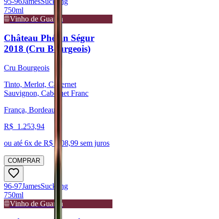
95-96
James
Suckling
750ml
Vinho de Guarda
Château Phélan Ségur
2018 (Cru Bourgeois)
Cru Bourgeois
Tinto, Merlot, Cabernet
Sauvignon, Cabernet Franc
França, Bordeaux
R$
1.253,94
ou até
6
x de R$
208,99
sem juros
COMPRAR
96-97
James
Suckling
750ml
Vinho de Guarda