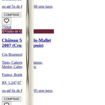
ou até
5
x de R$
206,88
sem juros
COMPRAR
750ml
Vinho de Guarda
Château Sociando-Mallet
2007 (Cru Bourgeois)
Cru Bourgeois
Tinto, Cabernet Sauvignon,
Merlot, Cabernet Franc
França, Bordeaux
R$
1.247,67
ou até
6
x de R$
207,95
sem juros
COMPRAR