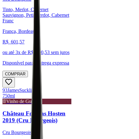
Tinto, Merlot, Cabernet
Sauvignon, Petit Verdot, Cabernet
Franc
França, Bordeaux
R$
601,57
ou até
3
x de R$
200,53
sem juros
Disponível para:
Entrega expressa
COMPRAR
93
James
Suckling
750ml
Vinho de Guarda
Château Fourcas Hosten
2019 (Cru Bourgeois)
Cru Bourgeois