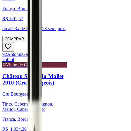
França, Bordeaux
R$
601,57
ou até
3
x de R$
200,53
sem juros
COMPRAR
92
Antonio
Galloni
750ml
Vinho de Guarda
Château Sociando-Mallet
2010 (Cru Bourgeois)
Cru Bourgeois
Tinto, Cabernet Sauvignon,
Merlot, Cabernet Franc
França, Bordeaux
R$
1.034,39