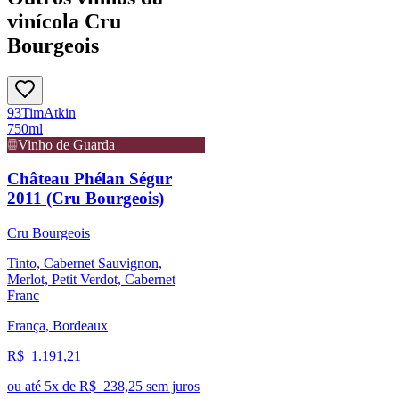
vinícola Cru
Bourgeois
93
Tim
Atkin
750ml
Vinho de Guarda
Château Phélan Ségur
2011 (Cru Bourgeois)
Cru Bourgeois
Tinto, Cabernet Sauvignon,
Merlot, Petit Verdot, Cabernet
Franc
França, Bordeaux
R$
1.191,21
ou até
5
x de R$
238,25
sem juros