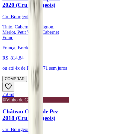
2020 (Cru Bourgeois)
Cru Bourgeois
Tinto, Cabernet Sauvignon,
Merlot, Petit Verdot, Cabernet
Franc
França, Bordeaux
R$
814,84
ou até
4
x de R$
203,71
sem juros
COMPRAR
750ml
Vinho de Guarda
Château Ormes de Pez
2018 (Cru Bourgeois)
Cru Bourgeois