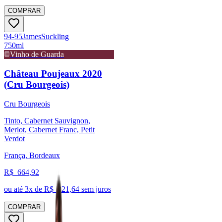
COMPRAR
94-95
James
Suckling
750ml
Vinho de Guarda
Château Poujeaux 2020
(Cru Bourgeois)
Cru Bourgeois
Tinto, Cabernet Sauvignon,
Merlot, Cabernet Franc, Petit
Verdot
França, Bordeaux
R$
664,92
ou até
3
x de R$
221,64
sem juros
COMPRAR