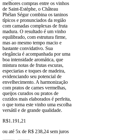
melhores compras entre os vinhos
de Saint-Estèphe, o Château
Phélan Ségur combina os taninos
típicos e pronunciados da região
com camadas complexas de fruta
madura. O resultado é um vinho
equilibrado, com estrutura firme,
mas ao mesmo tempo macio e
bastante convidativo. Sua
elegância é acompanhada por uma
boa intensidade aromática, que
mistura notas de frutas escuras,
especiarias e toques de madeira,
evidenciando seu potencial de
envelhecimento. A harmonização
com pratos de carnes vermelhas,
queijos curados ou pratos de
cozidos mais elaborados é perfeita,
o que torna este vinho uma escolha
versátil e de grande qualidade.
R$
1.191,21
ou até
5
x de
R$ 238,24
sem juros