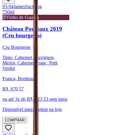
93-94
James
Suckling
750ml
Vinho de Guarda
Château Poujeaux 2019
(Cru bourgeois)
Cru Bourgeois
Tinto, Cabernet Sauvignon,
Merlot, Cabernet Franc, Petit
Verdot
França, Bordeaux
R$
670,57
ou até
3
x de R$
223,53
sem juros
Disponível para:
Retirar na loja
COMPRAR