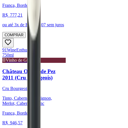
França, Bordeaux
R$
777,21
ou até
3
x de R$
259,07
sem juros
COMPRAR
91
Wine
Enthusiast
750ml
Vinho de Guarda
Château Ormes de Pez
2011 (Cru Bourgeois)
Cru Bourgeois
Tinto, Cabernet Sauvignon,
Merlot, Cabernet Franc
França, Bordeaux
R$
946,57