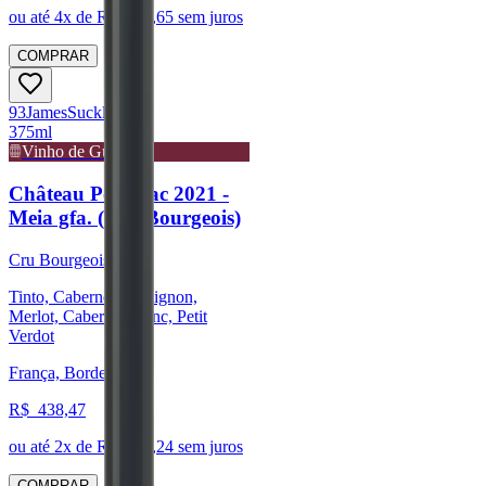
ou até
4
x de R$
236,65
sem juros
COMPRAR
93
James
Suckling
375ml
Vinho de Guarda
Château Potensac 2021 -
Meia gfa. (Cru Bourgeois)
Cru Bourgeois
Tinto, Cabernet Sauvignon,
Merlot, Cabernet Franc, Petit
Verdot
França, Bordeaux
R$
438,47
ou até
2
x de R$
219,24
sem juros
COMPRAR