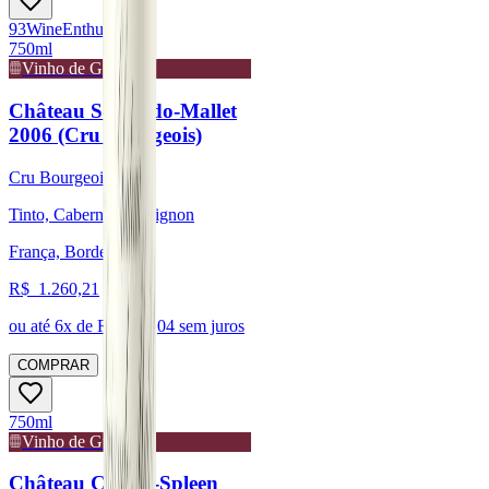
93
Wine
Enthusiast
750ml
Vinho de Guarda
Château Sociando-Mallet
2006 (Cru Bourgeois)
Cru Bourgeois
Tinto, Cabernet Sauvignon
França, Bordeaux
R$
1.260,21
ou até
6
x de R$
210,04
sem juros
COMPRAR
750ml
Vinho de Guarda
Château Chasse-Spleen