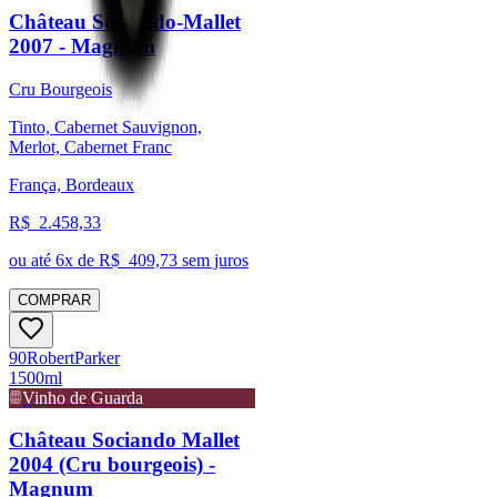
Château Sociando-Mallet
2007 - Magnum
Cru Bourgeois
Tinto, Cabernet Sauvignon,
Merlot, Cabernet Franc
França, Bordeaux
R$
2.458,33
ou até
6
x de R$
409,73
sem juros
COMPRAR
90
Robert
Parker
1500ml
Vinho de Guarda
Château Sociando Mallet
2004 (Cru bourgeois) -
Magnum