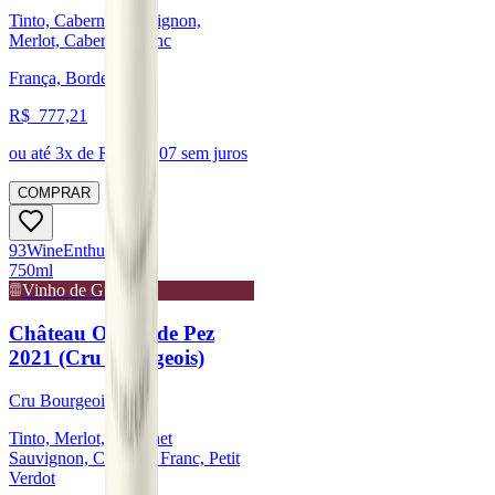
Tinto, Cabernet Sauvignon,
Merlot, Cabernet Franc
França, Bordeaux
R$
777,21
ou até
3
x de R$
259,07
sem juros
COMPRAR
93
Wine
Enthusiast
750ml
Vinho de Guarda
Château Ormes de Pez
2021 (Cru Bourgeois)
Cru Bourgeois
Tinto, Merlot, Cabernet
Sauvignon, Cabernet Franc, Petit
Verdot