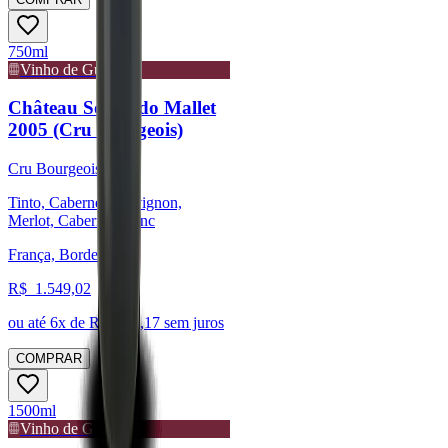
750ml
Vinho de Guarda
Château Sociando Mallet
2005 (Cru bourgeois)
Cru Bourgeois
Tinto, Cabernet Sauvignon,
Merlot, Cabernet Franc
França, Bordeaux
R$
1.549,02
ou até
6
x de R$
258,17
sem juros
COMPRAR
1500ml
Vinho de Guarda