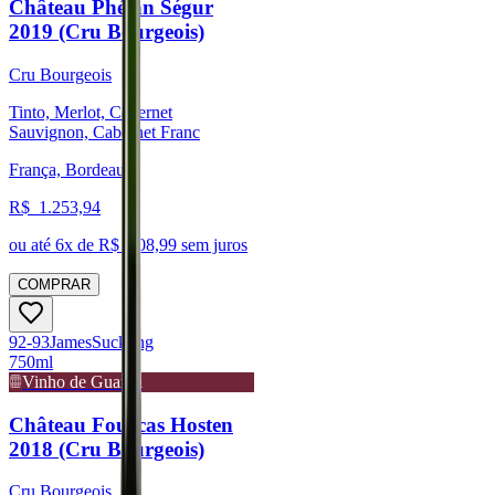
Château Phélan Ségur
2019 (Cru Bourgeois)
Cru Bourgeois
Tinto, Merlot, Cabernet
Sauvignon, Cabernet Franc
França, Bordeaux
R$
1.253,94
ou até
6
x de R$
208,99
sem juros
COMPRAR
92-93
James
Suckling
750ml
Vinho de Guarda
Château Fourcas Hosten
2018 (Cru Bourgeois)
Cru Bourgeois