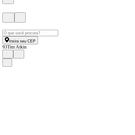
Insira seu CEP
93
Tim Atkin