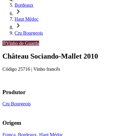
Bordeaux
Haut Médoc
Cru Bourgeois
Vinho de Guarda
Château Sociando-Mallet 2010
Código
25716
| Vinho francês
Produtor
Cru Bourgeois
Origem
França
,
Bordeaux
,
Haut Médoc