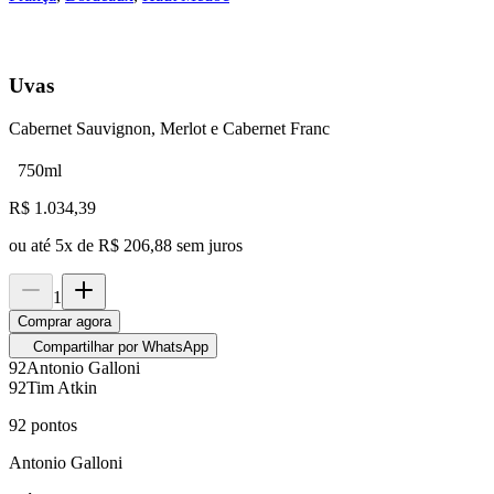
Uvas
Cabernet Sauvignon, Merlot e Cabernet Franc
750ml
R$
1.034,39
ou até
5
x de
R$ 206,88
sem juros
1
Comprar agora
Compartilhar por WhatsApp
92
Antonio Galloni
92
Tim Atkin
92
pontos
Antonio Galloni