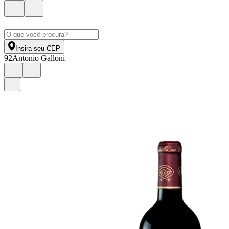
Insira seu CEP
92
Antonio Galloni