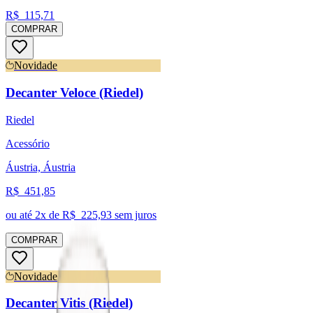
R$
115,71
COMPRAR
Novidade
Decanter Veloce (Riedel)
Riedel
Acessório
Áustria, Áustria
R$
451,85
ou até
2
x de R$
225,93
sem juros
COMPRAR
Novidade
Decanter Vitis (Riedel)