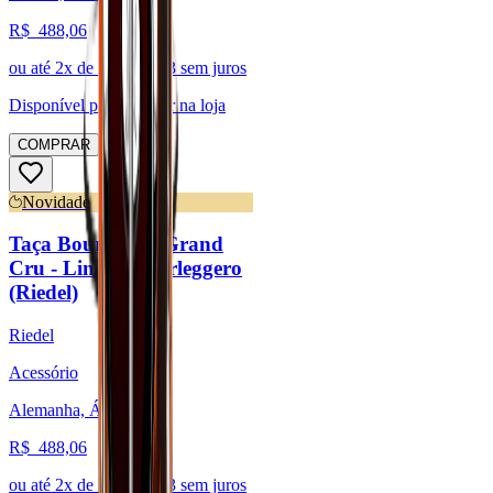
R$
488,06
ou até
2
x de R$
244,03
sem juros
Disponível para:
Retirar na loja
COMPRAR
Novidade
Taça Bourgogne Grand
Cru - Linha Superleggero
(Riedel)
Riedel
Acessório
Alemanha, Áustria
R$
488,06
ou até
2
x de R$
244,03
sem juros