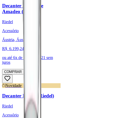
Decanter Black Tie
Amadeo (Riedel)
Riedel
Acessório
Áustria, Áustria
R$
6.199,24
ou até
6
x de R$
1.033,21
sem
juros
COMPRAR
Novidade
Decanter Riedel (Riedel)
Riedel
Acessório