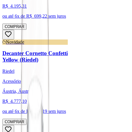
R$
4.195,31
ou até
6
x de R$
699,22
sem juros
COMPRAR
Novidade
Decanter Cornetto Confetti
Yellow (Riedel)
Riedel
Acessório
Áustria, Áustria
R$
4.777,10
ou até
6
x de R$
796,19
sem juros
COMPRAR