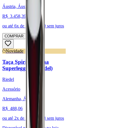
Áustria, Áustria
R$
3.458,39
ou até
6
x de R$
576,40
sem juros
COMPRAR
Novidade
Taça Spirits - Linha
Superleggero (Riedel)
Riedel
Acessório
Alemanha, Áustria
R$
488,06
ou até
2
x de R$
244,03
sem juros
Disponível para:
Retirar na loja