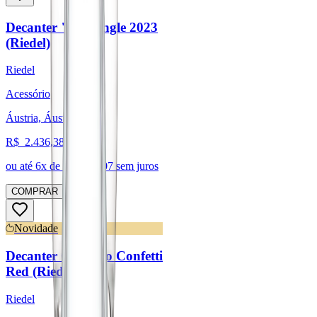
Decanter "O" Single 2023
(Riedel)
Riedel
Acessório
Áustria, Áustria
R$
2.436,38
ou até
6
x de R$
406,07
sem juros
COMPRAR
Novidade
Decanter Cornetto Confetti
Red (Riedel)
Riedel