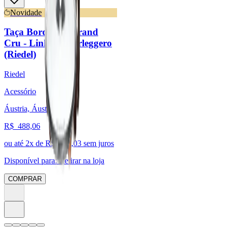
Novidade
Taça Bordeaux Grand
Cru - Linha Superleggero
(Riedel)
Riedel
Acessório
Áustria, Áustria
R$
488,06
ou até
2
x de R$
244,03
sem juros
Disponível para:
Retirar na loja
COMPRAR