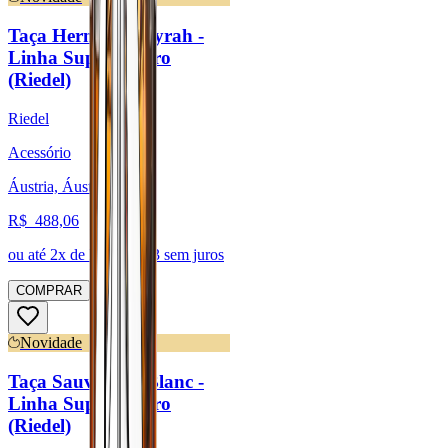
Taça Hermitage/Syrah -
Linha Superleggero
(Riedel)
Riedel
Acessório
Áustria, Áustria
R$
488,06
ou até
2
x de R$
244,03
sem juros
COMPRAR
Novidade
Taça Sauvignon Blanc -
Linha Superleggero
(Riedel)