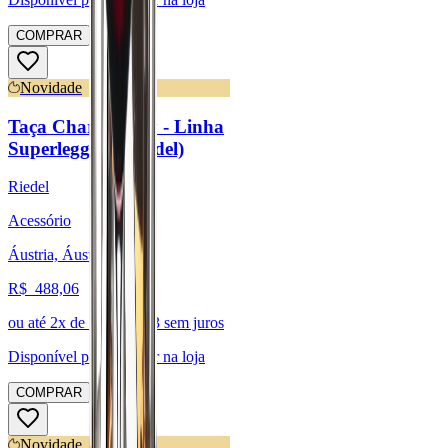
COMPRAR
Novidade
Taça Chardonnay - Linha
Superleggero (Riedel)
Riedel
Acessório
Áustria, Áustria
R$
488,06
ou até
2
x de R$
244,03
sem juros
Disponível para:
Retirar na loja
COMPRAR
Novidade