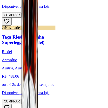
Disponível para:
Retirar na loja
COMPRAR
Novidade
Taça Riesling - Linha
Superleggero (Riedel)
Riedel
Acessório
Áustria, Áustria
R$
488,06
ou até
2
x de R$
244,03
sem juros
Disponível para:
Retirar na loja
COMPRAR