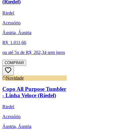
(Riedel)
Riedel
Acessório
Áustria, Áustria
R$
1.011,66
ou até
5
x de R$
202,34
sem juros
COMPRAR
Novidade
Copo All Purpose Tumbler
- Linha Veloce (Riedel)
Riedel
Acessório
Áustria, Áustria