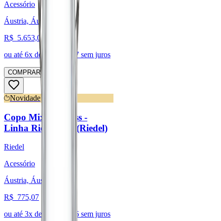
Acessório
Áustria, Áustria
R$
5.653,01
ou até
6
x de R$
942,17
sem juros
COMPRAR
Novidade
Copo Mixing Glass -
Linha Riedel Bar (Riedel)
Riedel
Acessório
Áustria, Áustria
R$
775,07
ou até
3
x de R$
258,36
sem juros