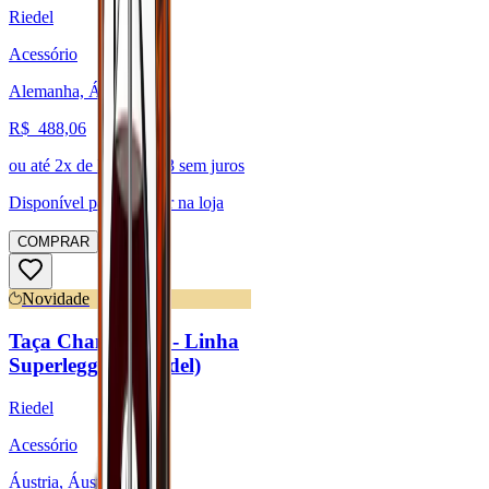
Riedel
Acessório
Alemanha, Áustria
R$
488,06
ou até
2
x de R$
244,03
sem juros
Disponível para:
Retirar na loja
COMPRAR
Novidade
Taça Champagne - Linha
Superleggero (Riedel)
Riedel
Acessório
Áustria, Áustria