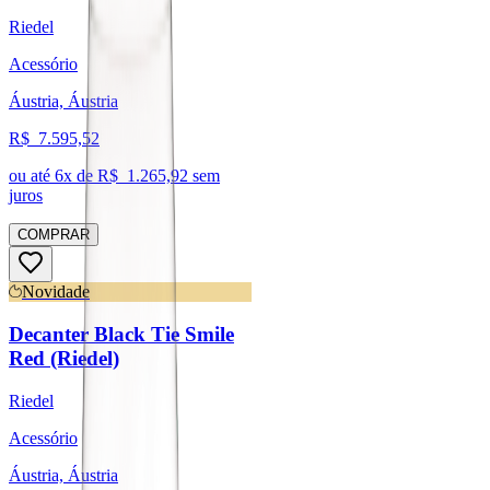
Riedel
Acessório
Áustria, Áustria
R$
7.595,52
ou até
6
x de R$
1.265,92
sem
juros
COMPRAR
Novidade
Decanter Black Tie Smile
Red (Riedel)
Riedel
Acessório
Áustria, Áustria