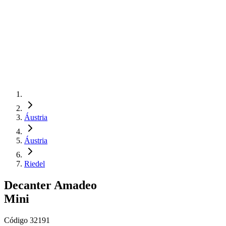
Áustria
Áustria
Riedel
Decanter Amadeo
Mini
Código
32191