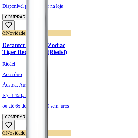
Disponível para:
Retirar na loja
COMPRAR
Novidade
Decanter Chinese Zodiac
Tiger Red/Yellow (Riedel)
Riedel
Acessório
Áustria, Áustria
R$
3.458,39
ou até
6
x de R$
576,40
sem juros
COMPRAR
Novidade