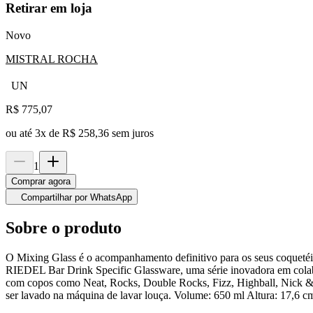
Retirar em loja
Novo
MISTRAL ROCHA
UN
R$
775,07
ou até
3
x de
R$ 258,36
sem juros
1
Comprar agora
Compartilhar por WhatsApp
Sobre o produto
O Mixing Glass é o acompanhamento definitivo para os seus coquetéis f
RIEDEL Bar Drink Specific Glassware, uma série inovadora em colabor
com copos como Neat, Rocks, Double Rocks, Fizz, Highball, Nick & No
ser lavado na máquina de lavar louça. Volume: 650 ml Altura: 17,6 c