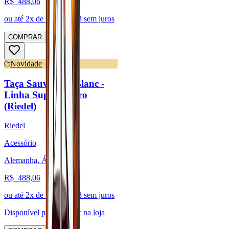
R$
488,06
ou até
2
x de R$
244,03
sem juros
COMPRAR
Novidade
Taça Sauvignon Blanc -
Linha Superleggero
(Riedel)
Riedel
Acessório
Alemanha, Áustria
R$
488,06
ou até
2
x de R$
244,03
sem juros
Disponível para:
Retirar na loja