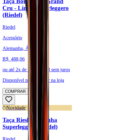
Taça Bourgogne Grand
Cru - Linha Superleggero
(Riedel)
Riedel
Acessório
Alemanha, Áustria
R$
488,06
ou até
2
x de R$
244,03
sem juros
Disponível para:
Retirar na loja
COMPRAR
Novidade
Taça Riesling - Linha
Superleggero (Riedel)
Riedel