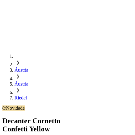
Áustria
Áustria
Riedel
Novidade
Decanter Cornetto
Confetti Yellow