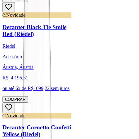
Novidade
Decanter Black Tie Smile
Red (Riedel)
Riedel
Acessório
Áustria, Áustria
R$
4.195,31
ou até
6
x de R$
699,22
sem juros
COMPRAR
Novidade
Decanter Cornetto Confetti
Yellow (Riedel)