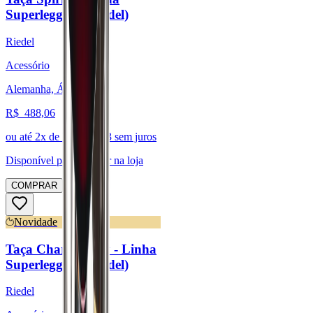
Superleggero (Riedel)
Riedel
Acessório
Alemanha, Áustria
R$
488,06
ou até
2
x de R$
244,03
sem juros
Disponível para:
Retirar na loja
COMPRAR
Novidade
Taça Chardonnay - Linha
Superleggero (Riedel)
Riedel