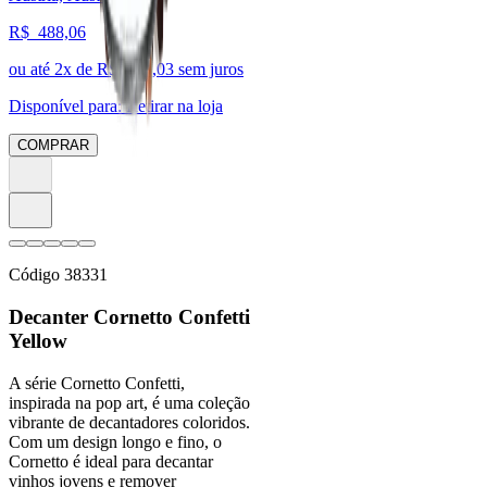
R$
488,06
ou até
2
x de R$
244,03
sem juros
Disponível para:
Retirar na loja
COMPRAR
Código
38331
Decanter Cornetto Confetti
Yellow
A série Cornetto Confetti,
inspirada na pop art, é uma coleção
vibrante de decantadores coloridos.
Com um design longo e fino, o
Cornetto é ideal para decantar
vinhos jovens e remover