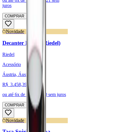
ou até
6
x de R$
1.033,21
sem
juros
COMPRAR
Novidade
Decanter Riedel (Riedel)
Riedel
Acessório
Áustria, Áustria
R$
3.458,39
ou até
6
x de R$
576,40
sem juros
COMPRAR
Novidade
Taça Spirits - Linha