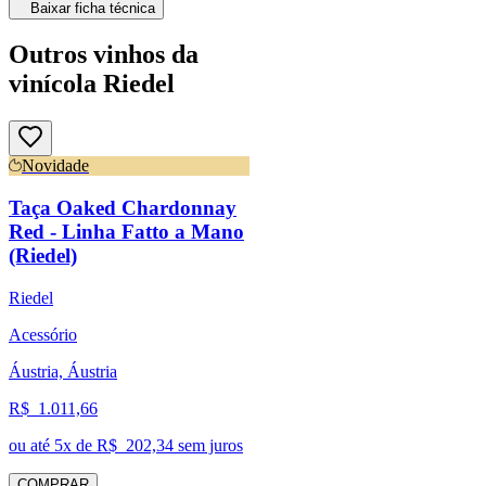
Baixar ficha técnica
Outros vinhos da
vinícola Riedel
Novidade
Taça Oaked Chardonnay
Red - Linha Fatto a Mano
(Riedel)
Riedel
Acessório
Áustria, Áustria
R$
1.011,66
ou até
5
x de R$
202,34
sem juros
COMPRAR