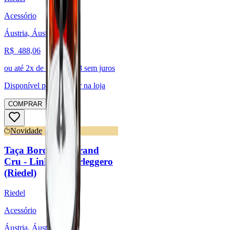
Acessório
Áustria, Áustria
R$
488,06
ou até
2
x de R$
244,03
sem juros
Disponível para:
Retirar na loja
COMPRAR
Novidade
Taça Bordeaux Grand
Cru - Linha Superleggero
(Riedel)
Riedel
Acessório
Áustria, Áustria