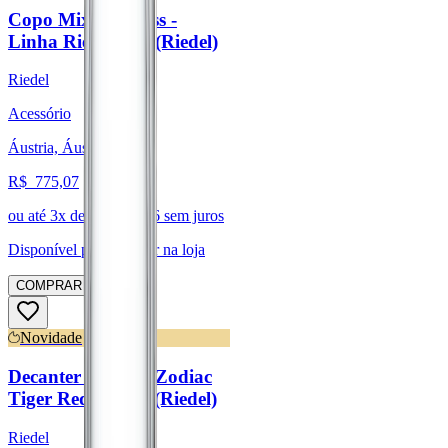
Copo Mixing Glass -
Linha Riedel Bar (Riedel)
Riedel
Acessório
Áustria, Áustria
R$
775,07
ou até
3
x de R$
258,36
sem juros
Disponível para:
Retirar na loja
COMPRAR
Novidade
Decanter Chinese Zodiac
Tiger Red/Yellow (Riedel)
Riedel