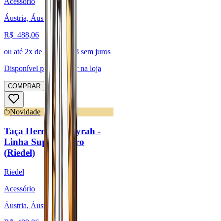
Acessório
Áustria, Áustria
R$
488,06
ou até
2
x de R$
244,03
sem juros
Disponível para:
Retirar na loja
COMPRAR
Novidade
Taça Hermitage/Syrah -
Linha Superleggero
(Riedel)
Riedel
Acessório
Áustria, Áustria