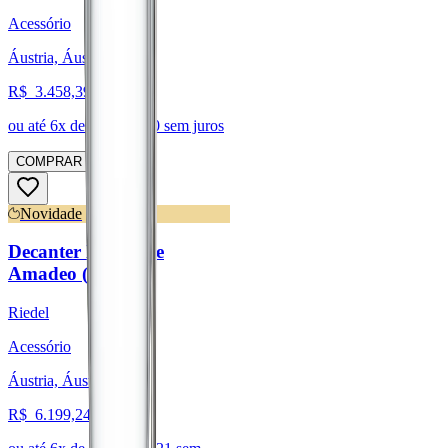
Acessório
Áustria, Áustria
R$
3.458,39
ou até
6
x de R$
576,40
sem juros
COMPRAR
Novidade
Decanter Black Tie
Amadeo (Riedel)
Riedel
Acessório
Áustria, Áustria
R$
6.199,24