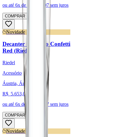
ou até
6
x de R$
406,07
sem juros
COMPRAR
Novidade
Decanter Cornetto Confetti
Red (Riedel)
Riedel
Acessório
Áustria, Áustria
R$
5.653,01
ou até
6
x de R$
942,17
sem juros
COMPRAR
Novidade