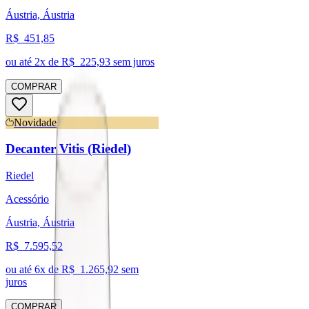
Áustria, Áustria
R$
451,85
ou até
2
x de R$
225,93
sem juros
COMPRAR
Novidade
Decanter Vitis (Riedel)
Riedel
Acessório
Áustria, Áustria
R$
7.595,52
ou até
6
x de R$
1.265,92
sem
juros
COMPRAR