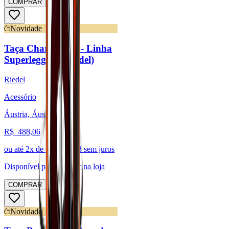
COMPRAR
Novidade
Taça Champagne - Linha
Superleggero (Riedel)
Riedel
Acessório
Áustria, Áustria
R$
488,06
ou até
2
x de R$
244,03
sem juros
Disponível para:
Retirar na loja
COMPRAR
Novidade