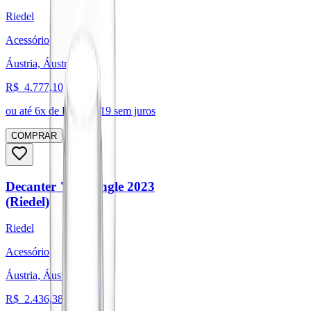
Riedel
Acessório
Áustria, Áustria
R$
4.777,10
ou até
6
x de R$
796,19
sem juros
COMPRAR
Decanter "O" Single 2023
(Riedel)
Riedel
Acessório
Áustria, Áustria
R$
2.436,38