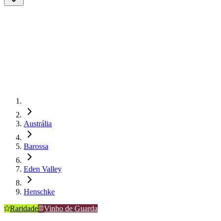
Austrália
Barossa
Eden Valley
Henschke
Raridade
Vinho de Guarda