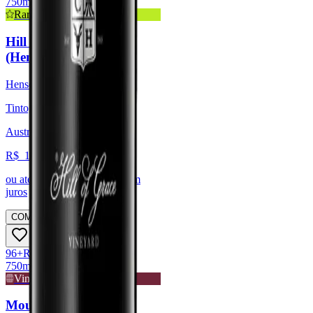
750ml
Raridade
Hill of Grace 2006
(Henschke)
Henschke
Tinto, Syrah / Shiraz
Austrália, Barossa
R$
11.259,77
ou até
6
x de R$
1.876,63
sem
juros
COMPRAR
96
+
Robert
Parker
750ml
Vinho de Guarda
Mount Edelstone 2013