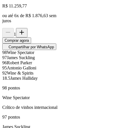
R$
11.259,77
ou até
6
x de
R$ 1.876,63
sem
juros
1
Comprar agora
Compartilhar por WhatsApp
98
Wine Spectator
97
James Suckling
96
Robert Parker
95
Antonio Galloni
92
Wine & Spirits
18.5
James Halliday
98
pontos
Wine Spectator
Crítico de vinhos internacional
97
pontos
James Suckling