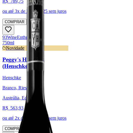
R$
789,75
ou até
3
x de R$
263,25
sem juros
COMPRAR
93
Wine
Enthusiast
750ml
Novidade
Peggy's Hill 2023
(Henschke)
Henschke
Branco, Riesling
Austrália, Eden Valley
R$
563,93
ou até
2
x de R$
281,97
sem juros
COMPRAR