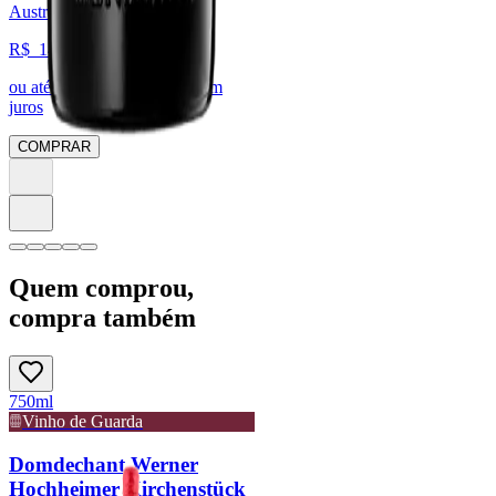
Austrália, Austrália
R$
14.741,20
ou até
6
x de R$
2.456,87
sem
juros
COMPRAR
Quem comprou,
compra também
750ml
Vinho de Guarda
Domdechant Werner
Hochheimer Kirchenstück