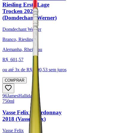
Riesling Erste Lage
Trocken 2023
(Domdechant Werner)
Domdechant Werner
Branco, Riesling
Alemanha, Rheingau
R$
601,57
ou até
3
x de R$
200,53
sem juros
COMPRAR
96
James
Halliday
750ml
Vasse Felix Chardonnay
2018 (Vasse Felix)
Vasse Felix