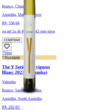
Branco, Chardonnay
Austrália, Margaret River
R$
538,84
ou até
2
x de R$
269,42
sem juros
COMPRAR
750ml
Novidade
The Y Series Sauvignon
Blanc 2023 (Yalumba)
Yalumba
Branco, Sauvignon Blanc
Austrália, South Austrália
R$
262,83