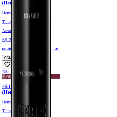
(Henschke)
Henschke
Tinto, Syrah / Shiraz
Austrália, Eden Valley
R$
3.951,27
ou até
6
x de R$
658,55
sem juros
COMPRAR
750ml
Vinho de Guarda
Hill of Grace 2008
(Henschke)
Henschke
Tinto