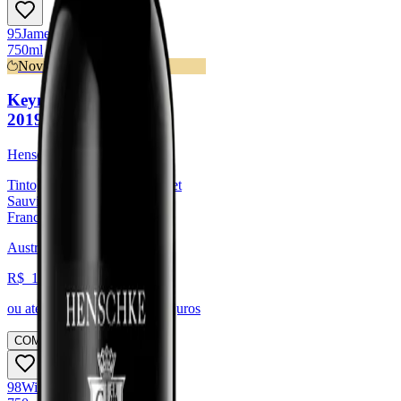
95
James
Suckling
750ml
Novidade
Keyneton Euphonium
2019 (Henschke)
Henschke
Tinto, Syrah / Shiraz, Cabernet
Sauvignon, Merlot, Cabernet
Franc
Austrália, Barossa
R$
1.253,94
ou até
6
x de R$
208,99
sem juros
COMPRAR
98
Wine
Spectator