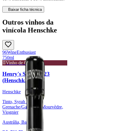
Baixar ficha técnica
Outros vinhos da
vinícola Henschke
96
Wine
Enthusiast
750ml
Vinho de Guarda
Henry's Seven 2023
(Henschke)
Henschke
Tinto, Syrah / Shiraz,
Grenache/Garnacha, Mourvèdre,
Viognier
Austrália, Barossa