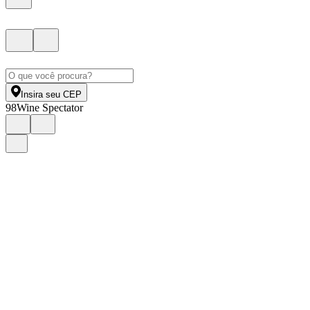
Insira seu CEP
98
Wine Spectator