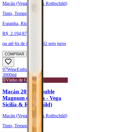
Macán (Vega Sicilia & Rothschild)
Tinto, Tempranillo
Espanha, Rioja
R$
2.194,87
ou até
6
x de R$
365,82
sem juros
COMPRAR
97
Wine
Enthusiast
3000ml
Vinho de Guarda
Macán 2019 - Double
Magnum (Macán - Vega
Sicilia & Rothschild)
Macán (Vega Sicilia & Rothschild)
Tinto, Tempranillo