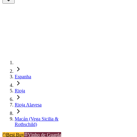
Espanha
Rioja
Rioja Alavesa
Macán (Vega Sicilia &
Rothschild)
Best Buy
Vinho de Guarda