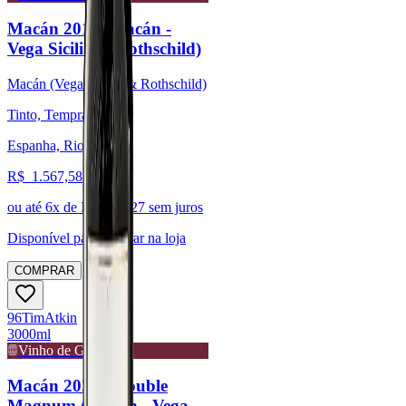
Macán 2018 (Macán -
Vega Sicilia & Rothschild)
Macán (Vega Sicilia & Rothschild)
Tinto, Tempranillo
Espanha, Rioja
R$
1.567,58
ou até
6
x de R$
261,27
sem juros
Disponível para:
Retirar na loja
COMPRAR
96
Tim
Atkin
3000ml
Vinho de Guarda
Macán 2020 - Double
Magnum (Macán - Vega