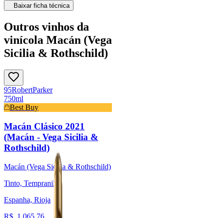
Baixar ficha técnica
Outros vinhos da
vinícola Macán (Vega
Sicilia & Rothschild)
95
Robert
Parker
750ml
Best Buy
Macán Clásico 2021
(Macán - Vega Sicilia &
Rothschild)
Macán (Vega Sicilia & Rothschild)
Tinto, Tempranillo
Espanha, Rioja
R$
1.065,76