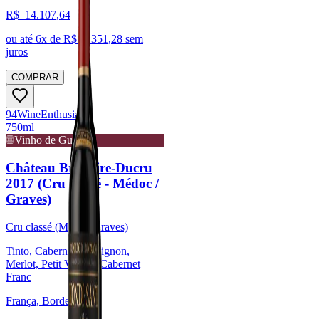
R$
14.107,64
ou até
6
x de R$
2.351,28
sem
juros
COMPRAR
94
Wine
Enthusiast
750ml
Vinho de Guarda
Château Branaire-Ducru
2017 (Cru classé - Médoc /
Graves)
Cru classé (Médoc/Graves)
Tinto, Cabernet Sauvignon,
Merlot, Petit Verdot, Cabernet
Franc
França, Bordeaux