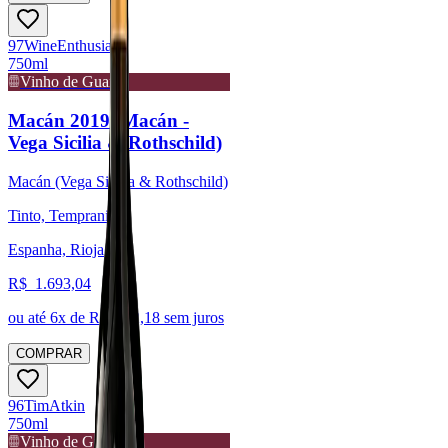
97
Wine
Enthusiast
750ml
Vinho de Guarda
Macán 2019 (Macán -
Vega Sicilia & Rothschild)
Macán (Vega Sicilia & Rothschild)
Tinto, Tempranillo
Espanha, Rioja
R$
1.693,04
ou até
6
x de R$
282,18
sem juros
COMPRAR
96
Tim
Atkin
750ml
Vinho de Guarda