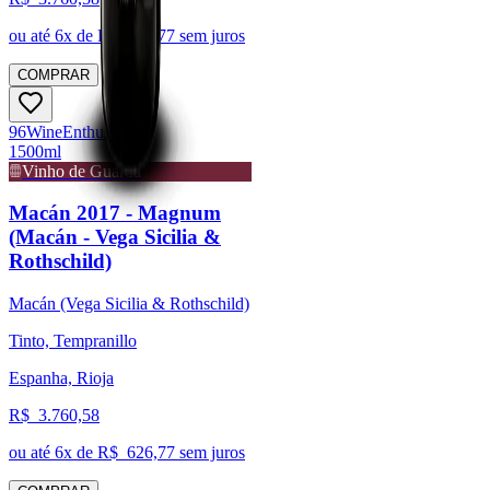
ou até
6
x de R$
626,77
sem juros
COMPRAR
96
Wine
Enthusiast
1500ml
Vinho de Guarda
Macán 2017 - Magnum
(Macán - Vega Sicilia &
Rothschild)
Macán (Vega Sicilia & Rothschild)
Tinto, Tempranillo
Espanha, Rioja
R$
3.760,58
ou até
6
x de R$
626,77
sem juros