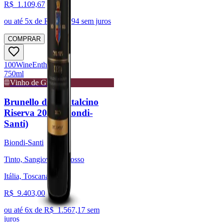
R$
1.109,67
ou até
5
x de R$
221,94
sem juros
COMPRAR
100
Wine
Enthusiast
750ml
Vinho de Guarda
Brunello di Montalcino
Riserva 2012 (Biondi-
Santi)
Biondi-Santi
Tinto, Sangiovese Grosso
Itália, Toscana
R$
9.403,00
ou até
6
x de R$
1.567,17
sem
juros