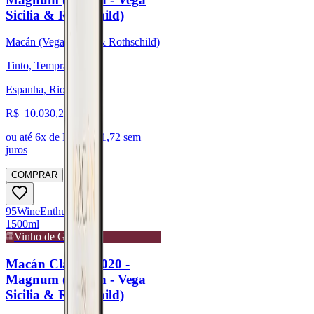
Sicilia & Rothschild)
Macán (Vega Sicilia & Rothschild)
Tinto, Tempranillo
Espanha, Rioja
R$
10.030,29
ou até
6
x de R$
1.671,72
sem
juros
COMPRAR
95
Wine
Enthusiast
1500ml
Vinho de Guarda
Macán Clásico 2020 -
Magnum (Macán - Vega
Sicilia & Rothschild)