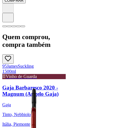
COMPRAR
Quem comprou,
compra também
95
James
Suckling
1500ml
Vinho de Guarda
Gaja Barbaresco 2020 -
Magnum (Angelo Gaja)
Gaja
Tinto, Nebbiolo
Itália, Piemonte