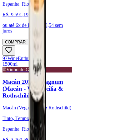
Espanha, Rioja
R$
9.591,19
ou até
6
x de R$
1.598,54
sem
juros
COMPRAR
97
Wine
Enthusiast
1500ml
Vinho de Guarda
Macán 2019 - Magnum
(Macán - Vega Sicilia &
Rothschild)
Macán (Vega Sicilia & Rothschild)
Tinto, Tempranillo
Espanha, Rioja
R$
3.760,58