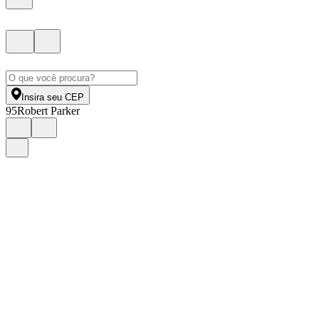
Insira seu CEP
95
Robert Parker