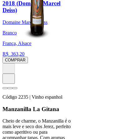
2018 (Domaine Marcel
Deiss)
Domaine Marcel Deiss
Branco
França, Alsace
R$
363,20
COMPRAR
Código
2235
| Vinho espanhol
Manzanilla La Gitana
Cheio de charme, o Manzanilla é o
mais leve e seco dos Jerez, perfeito
como aperitivo ou para
acompanhar tapas. Com aromas