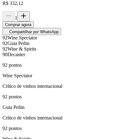
R$
332,12
1
Comprar agora
Compartilhar por WhatsApp
92
Wine Spectator
92
Guia Peñin
92
Wine & Spirits
90
Decanter
92
pontos
Wine Spectator
Crítico de vinhos internacional
92
pontos
Guia Peñin
Crítico de vinhos internacional
92
pontos
Wine & Spirits