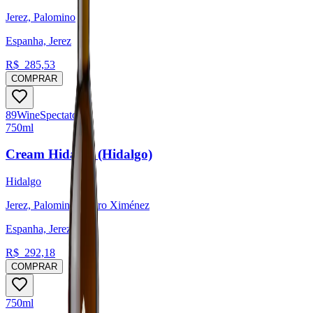
Jerez, Palomino
Espanha, Jerez
R$
285,53
COMPRAR
89
Wine
Spectator
750ml
Cream Hidalgo (Hidalgo)
Hidalgo
Jerez, Palomino, Pedro Ximénez
Espanha, Jerez
R$
292,18
COMPRAR
750ml