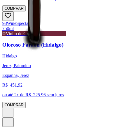
COMPRAR
93
Wine
Spectator
750ml
Vinho de Guarda
Oloroso Faraón (Hidalgo)
Hidalgo
Jerez, Palomino
Espanha, Jerez
R$
451,92
ou até
2
x de R$
225,96
sem juros
COMPRAR