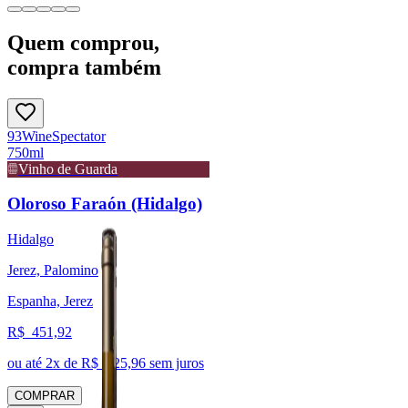
Quem comprou,
compra também
93
Wine
Spectator
750ml
Vinho de Guarda
Oloroso Faraón (Hidalgo)
Hidalgo
Jerez, Palomino
Espanha, Jerez
R$
451,92
ou até
2
x de R$
225,96
sem juros
COMPRAR