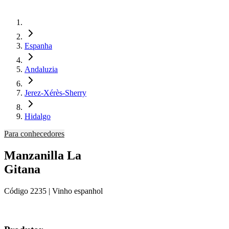
Espanha
Andaluzia
Jerez-Xérès-Sherry
Hidalgo
Para conhecedores
Manzanilla La
Gitana
Código
2235
| Vinho espanhol