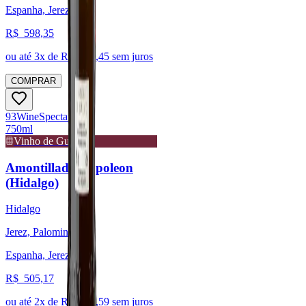
Espanha, Jerez
R$
598,35
ou até
3
x de R$
199,45
sem juros
COMPRAR
93
Wine
Spectator
750ml
Vinho de Guarda
Amontillado Napoleon
(Hidalgo)
Hidalgo
Jerez, Palomino
Espanha, Jerez
R$
505,17
ou até
2
x de R$
252,59
sem juros