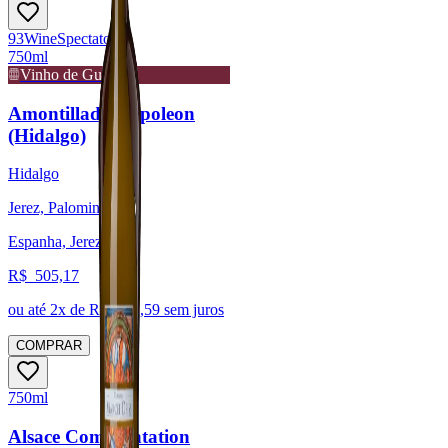
93
Wine
Spectator
750ml
Vinho de Guarda
Amontillado Napoleon
(Hidalgo)
Hidalgo
Jerez, Palomino
Espanha, Jerez
R$
505,17
ou até
2
x de R$
252,59
sem juros
COMPRAR
750ml
Alsace Complantation