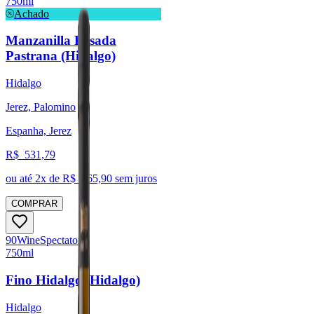
750ml
Achado
Manzanilla Pasada
Pastrana (Hidalgo)
Hidalgo
Jerez, Palomino
Espanha, Jerez
R$
531,79
ou até
2
x de R$
265,90
sem juros
COMPRAR
90
Wine
Spectator
750ml
Fino Hidalgo (Hidalgo)
Hidalgo