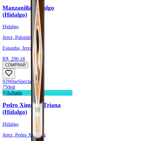
Manzanilla Hidalgo
(Hidalgo)
Hidalgo
Jerez, Palomino
Espanha, Jerez
R$
296,18
COMPRAR
93
Wine
Spectator
750ml
Achado
Pedro Ximenez Triana
(Hidalgo)
Hidalgo
Jerez, Pedro Ximénez