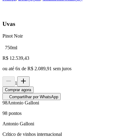
Uvas
Pinot Noir
750ml
R$
12.539,43
ou até
6
x de
R$ 2.089,91
sem juros
1
Comprar agora
Compartilhar por WhatsApp
98
Antonio Galloni
98
pontos
Antonio Galloni
Crítico de vinhos internacional