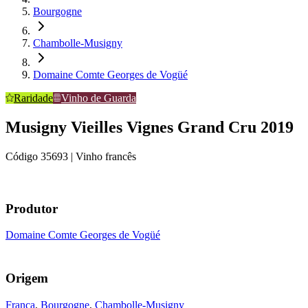
Bourgogne
Chambolle-Musigny
Domaine Comte Georges de Vogüé
Raridade
Vinho de Guarda
Musigny Vieilles Vignes Grand Cru 2019
Código
35693
| Vinho francês
Produtor
Domaine Comte Georges de Vogüé
Origem
França
,
Bourgogne
,
Chambolle-Musigny