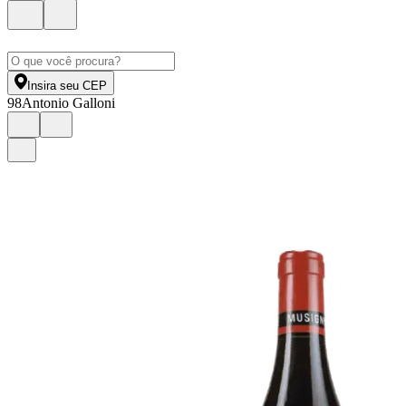
Insira seu CEP
98
Antonio Galloni