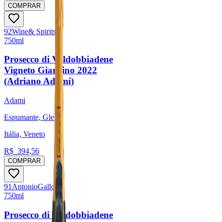
COMPRAR
92
Wine
& Spirits
750ml
Prosecco di Valdobbiadene
Vigneto Giardino 2022
(Adriano Adami)
Adami
Espumante, Glera
Itália, Veneto
R$
394,56
COMPRAR
91
Antonio
Galloni
750ml
Prosecco di Valdobbiadene