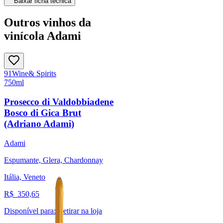
Baixar ficha técnica
Outros vinhos da
vinícola Adami
91
Wine
& Spirits
750ml
Prosecco di Valdobbiadene
Bosco di Gica Brut
(Adriano Adami)
Adami
Espumante, Glera, Chardonnay
Itália, Veneto
R$
350,65
Disponível para:
Retirar na loja