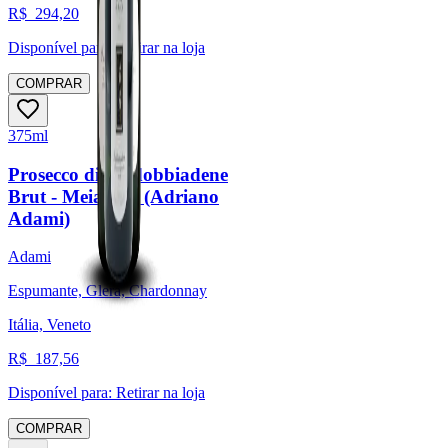
R$
294,20
Disponível para:
Retirar na loja
COMPRAR
375ml
Prosecco di Valdobbiadene
Brut - Meia gfa. (Adriano
Adami)
Adami
Espumante, Glera, Chardonnay
Itália, Veneto
R$
187,56
Disponível para:
Retirar na loja
COMPRAR