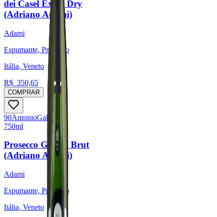
dei Casel Extra Dry
(Adriano Adami)
Adami
Espumante, Prosecco
Itália, Veneto
R$
350,65
COMPRAR
90
Antonio
Galloni
750ml
Prosecco Garbèl Brut
(Adriano Adami)
Adami
Espumante, Prosecco
Itália, Veneto