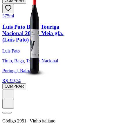
COMPRAR
375ml
Luis Pato Baga Touriga
Nacional 2023 - Meia gfa.
(Luis Pato)
Luis Pato
Tinto, Baga, Touriga Nacional
Portugal, Bairrada
R$
99,74
COMPRAR
Código
2951
| Vinho italiano