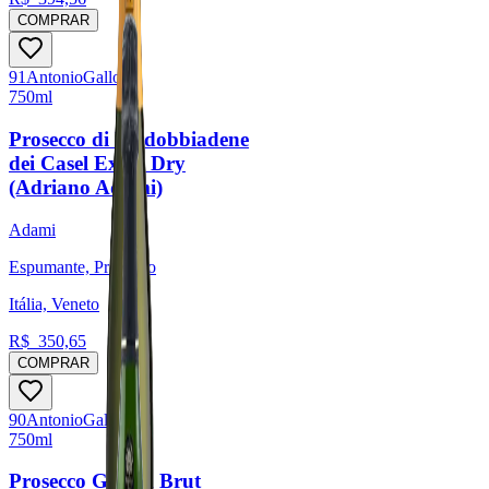
COMPRAR
91
Antonio
Galloni
750ml
Prosecco di Valdobbiadene
dei Casel Extra Dry
(Adriano Adami)
Adami
Espumante, Prosecco
Itália, Veneto
R$
350,65
COMPRAR
90
Antonio
Galloni
750ml
Prosecco Garbèl Brut