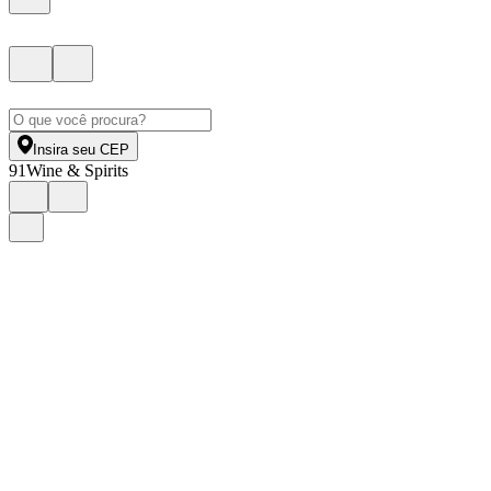
Insira seu CEP
91
Wine & Spirits