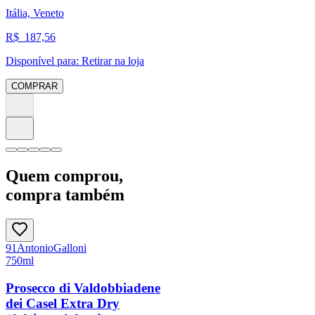
Itália, Veneto
R$
187,56
Disponível para:
Retirar na loja
COMPRAR
Quem comprou,
compra também
91
Antonio
Galloni
750ml
Prosecco di Valdobbiadene
dei Casel Extra Dry