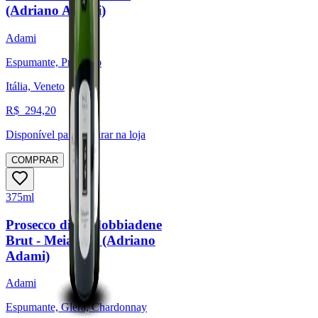
(Adriano Adami)
Adami
Espumante, Prosecco
Itália, Veneto
R$
294,20
Disponível para:
Retirar na loja
COMPRAR
375ml
Prosecco di Valdobbiadene
Brut - Meia gfa. (Adriano
Adami)
Adami
Espumante, Glera, Chardonnay