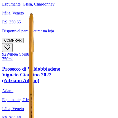
Espumante, Glera, Chardonnay
Itália, Veneto
R$
350,65
Disponível para:
Retirar na loja
COMPRAR
92
Wine
& Spirits
750ml
Prosecco di Valdobbiadene
Vigneto Giardino 2022
(Adriano Adami)
Adami
Espumante, Glera
Itália, Veneto
R$
394,56