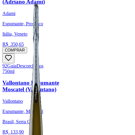
(Adriano Adami)
Adami
Espumante, Prosecco
Itália, Veneto
R$
350,65
COMPRAR
92
Guia
Descorchados
750ml
Vallontano Espumante
Moscatel (Vallontano)
Vallontano
Espumante, Moscatel
Brasil, Serra Gaúcha
R$
133,90