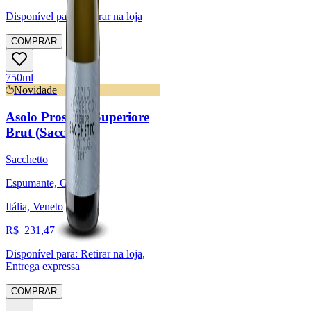
Disponível para:
Retirar na loja
COMPRAR
750ml
Novidade
Asolo Prosecco Superiore
Brut (Sacchetto)
Sacchetto
Espumante, Glera
Itália, Veneto
R$
231,47
Disponível para:
Retirar na loja,
Entrega expressa
COMPRAR