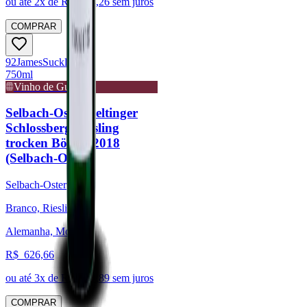
ou até
2
x de R$
224,26
sem juros
COMPRAR
92
James
Suckling
750ml
Vinho de Guarda
Selbach-Oster Zeltinger
Schlossberg Riesling
trocken Bömer 2018
(Selbach-Oster)
Selbach-Oster
Branco, Riesling
Alemanha, Mosel
R$
626,66
ou até
3
x de R$
208,89
sem juros
COMPRAR