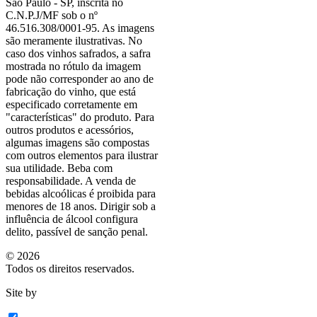
São Paulo - SP, inscrita no
C.N.P.J/MF sob o nº
46.516.308/0001-95. As imagens
são meramente ilustrativas. No
caso dos vinhos safrados, a safra
mostrada no rótulo da imagem
pode não corresponder ao ano de
fabricação do vinho, que está
especificado corretamente em
"características"
do produto. Para
outros produtos e acessórios,
algumas imagens são compostas
com outros elementos para ilustrar
sua utilidade. Beba com
responsabilidade. A venda de
bebidas alcoólicas é proibida para
menores de 18 anos. Dirigir sob a
influência de álcool configura
delito, passível de sanção penal.
©
2026
Todos os direitos reservados.
Site by