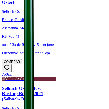
Oster)
Selbach-Oster
Branco, Riesling
Alemanha, Mosel
R$
768,43
ou até
3
x de R$
256,15
sem juros
Disponível para:
Retirar na loja
COMPRAR
750ml
Vinho de Guarda
Selbach-Oster Mosel
Riesling Bömer 2021
(Selbach-Oster)
Selbach-Oster