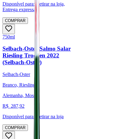
Disponível para:
Retirar na loja,
Entrega expressa
COMPRAR
750ml
Selbach-Oster Salmo Salar
Riesling Trocken 2022
(Selbach-Oster)
Selbach-Oster
Branco, Riesling
Alemanha, Mosel
R$
287,92
Disponível para:
Retirar na loja
COMPRAR