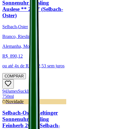
Sonnenuhr Riesling
Auslese ** 2017 (Selbach-
Oster)
Selbach-Oster
Branco, Riesling
Alemanha, Mosel
R$
890,12
ou até
4
x de R$
222,53
sem juros
COMPRAR
94
James
Suckling
750ml
Novidade
Selbach-Oster Zeltinger
Sonnenuhr Riesling
Feinherb 2021 (Selbach-