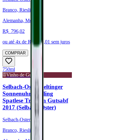
Branco, Riesling
Alemanha, Mosel
R$
796,02
ou até
4
x de R$
199,01
sem juros
COMPRAR
750ml
Vinho de Guarda
Selbach-Oster Zeltinger
Sonnenuhr Riesling
Spatlese Trocken Gutsabf
2017 (Selbach-Oster)
Selbach-Oster
Branco, Riesling