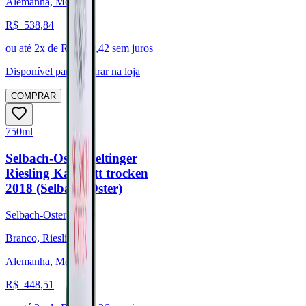
Alemanha, Mosel
R$
538,84
ou até
2
x de R$
269,42
sem juros
Disponível para:
Retirar na loja
COMPRAR
750ml
Selbach-Oster Zeltinger
Riesling Kabinett trocken
2018 (Selbach-Oster)
Selbach-Oster
Branco, Riesling
Alemanha, Mosel
R$
448,51