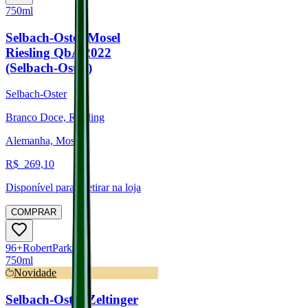
750ml
Selbach-Oster Mosel
Riesling QbA 2022
(Selbach-Oster)
Selbach-Oster
Branco Doce, Riesling
Alemanha, Mosel
R$
269,10
Disponível para:
Retirar na loja
COMPRAR
96
+
Robert
Parker
750ml
Novidade
Selbach-Oster Zeltinger