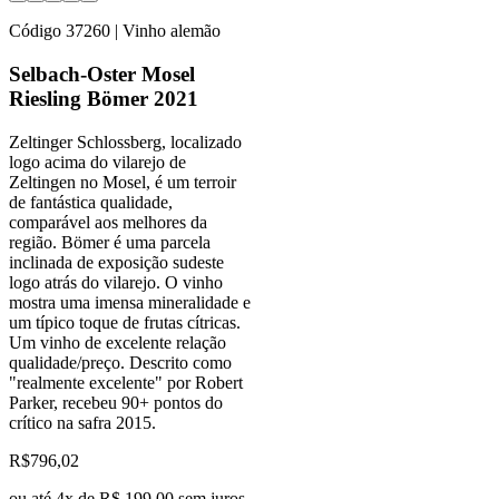
Código
37260
| Vinho alemão
Selbach-Oster Mosel
Riesling Bömer 2021
Zeltinger Schlossberg, localizado
logo acima do vilarejo de
Zeltingen no Mosel, é um terroir
de fantástica qualidade,
comparável aos melhores da
região. Bömer é uma parcela
inclinada de exposição sudeste
logo atrás do vilarejo. O vinho
mostra uma imensa mineralidade e
um típico toque de frutas cítricas.
Um vinho de excelente relação
qualidade/preço. Descrito como
"realmente excelente" por Robert
Parker, recebeu 90+ pontos do
crítico na safra 2015.
R$
796,02
ou até
4
x de
R$ 199,00
sem juros