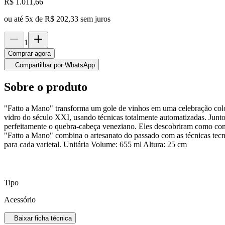
R$
1.011,66
ou até
5
x de
R$ 202,33
sem juros
1
Comprar agora
Compartilhar por WhatsApp
Sobre o produto
"Fatto a Mano" transforma um gole de vinhos em uma celebração colori
vidro do século XXI, usando técnicas totalmente automatizadas. Junto
perfeitamente o quebra-cabeça veneziano. Eles descobriram como constr
"Fatto a Mano" combina o artesanato do passado com as técnicas tecn
para cada varietal. Unitária Volume: 655 ml Altura: 25 cm
Tipo
Acessório
Baixar ficha técnica