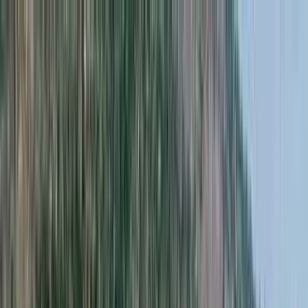
CLUBE
LOJAS
Insira seu CEP
PAÍS E REGIÃO
PRODUTORES
TIPOS E UVAS
PONTUADOS
KITS
PRESENTES
RECOMENDADOS
TAÇAS E ACESSÓRIOS
PROMOÇÕES