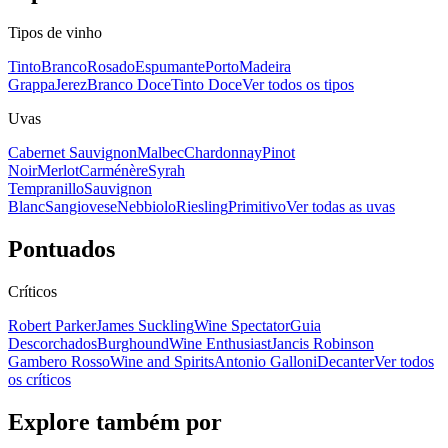
Tipos de vinho
Tinto
Branco
Rosado
Espumante
Porto
Madeira
Grappa
Jerez
Branco Doce
Tinto Doce
Ver todos os tipos
Uvas
Cabernet Sauvignon
Malbec
Chardonnay
Pinot
Noir
Merlot
Carménère
Syrah
Tempranillo
Sauvignon
Blanc
Sangiovese
Nebbiolo
Riesling
Primitivo
Ver todas as uvas
Pontuados
Críticos
Robert Parker
James Suckling
Wine Spectator
Guia
Descorchados
Burghound
Wine Enthusiast
Jancis Robinson
Gambero Rosso
Wine and Spirits
Antonio Galloni
Decanter
Ver todos
os críticos
Explore também por