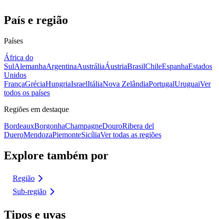
País e região
Países
África do
Sul
Alemanha
Argentina
Austrália
Áustria
Brasil
Chile
Espanha
Estados
Unidos
França
Grécia
Hungria
Israel
Itália
Nova Zelândia
Portugal
Uruguai
Ver
todos os países
Regiões em destaque
Bordeaux
Borgonha
Champagne
Douro
Ribera del
Duero
Mendoza
Piemonte
Sicília
Ver todas as regiões
Explore também por
Região
Sub-região
Tipos e uvas