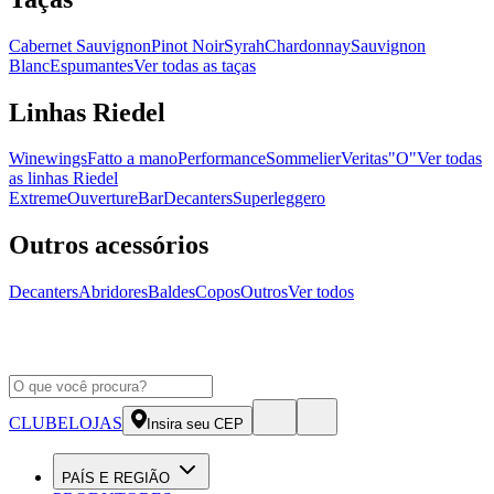
Cabernet Sauvignon
Pinot Noir
Syrah
Chardonnay
Sauvignon
Blanc
Espumantes
Ver todas as taças
Linhas Riedel
Winewings
Fatto a mano
Performance
Sommelier
Veritas
"O"
Ver todas
as linhas Riedel
Extreme
Ouverture
Bar
Decanters
Superleggero
Outros acessórios
Decanters
Abridores
Baldes
Copos
Outros
Ver todos
CLUBE
LOJAS
Insira seu CEP
PAÍS E REGIÃO