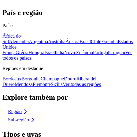
País e região
Países
África do
Sul
Alemanha
Argentina
Austrália
Áustria
Brasil
Chile
Espanha
Estados
Unidos
França
Grécia
Hungria
Israel
Itália
Nova Zelândia
Portugal
Uruguai
Ver
todos os países
Regiões em destaque
Bordeaux
Borgonha
Champagne
Douro
Ribera del
Duero
Mendoza
Piemonte
Sicília
Ver todas as regiões
Explore também por
Região
Sub-região
Tipos e uvas