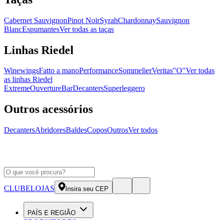
Cabernet Sauvignon
Pinot Noir
Syrah
Chardonnay
Sauvignon
Blanc
Espumantes
Ver todas as taças
Linhas Riedel
Winewings
Fatto a mano
Performance
Sommelier
Veritas
"O"
Ver todas
as linhas Riedel
Extreme
Ouverture
Bar
Decanters
Superleggero
Outros acessórios
Decanters
Abridores
Baldes
Copos
Outros
Ver todos
CLUBE
LOJAS
Insira seu CEP
PAÍS E REGIÃO