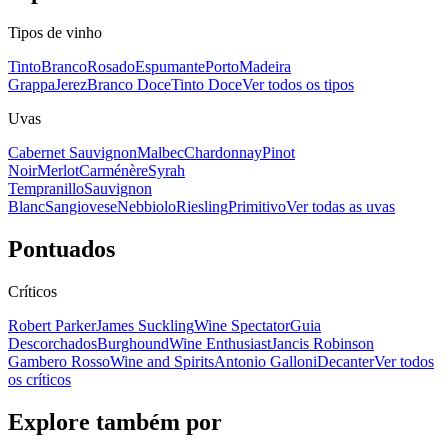
Tipos de vinho
Tinto
Branco
Rosado
Espumante
Porto
Madeira
Grappa
Jerez
Branco Doce
Tinto Doce
Ver todos os tipos
Uvas
Cabernet Sauvignon
Malbec
Chardonnay
Pinot
Noir
Merlot
Carménère
Syrah
Tempranillo
Sauvignon
Blanc
Sangiovese
Nebbiolo
Riesling
Primitivo
Ver todas as uvas
Pontuados
Críticos
Robert Parker
James Suckling
Wine Spectator
Guia
Descorchados
Burghound
Wine Enthusiast
Jancis Robinson
Gambero Rosso
Wine and Spirits
Antonio Galloni
Decanter
Ver todos
os críticos
Explore também por